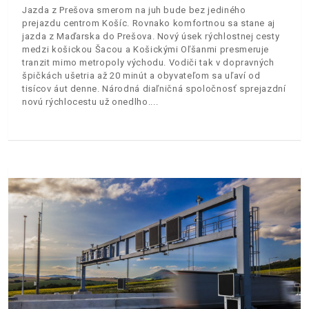
Jazda z Prešova smerom na juh bude bez jediného
prejazdu centrom Košíc. Rovnako komfortnou sa stane aj
jazda z Maďarska do Prešova. Nový úsek rýchlostnej cesty
medzi košickou Šacou a Košickými Oľšanmi presmeruje
tranzit mimo metropoly východu. Vodiči tak v dopravných
špičkách ušetria až 20 minút a obyvateľom sa uľaví od
tisícov áut denne. Národná diaľničná spoločnosť sprejazdní
novú rýchlocestu už onedlho.