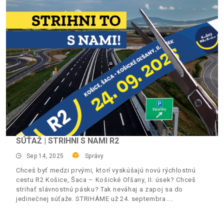
SÚŤAŽ | STRIHNI S NAMI R2
Sep 14, 2025
Správy
Chceš byť medzi prvými, ktorí vyskúšajú novú rýchlostnú
cestu R2 Košice, Šaca – Košické Oľšany, II. úsek? Chceš
strihať slávnostnú pásku? Tak neváhaj a zapoj sa do
jedinečnej súťaže. STRIHÁME už 24. septembra.