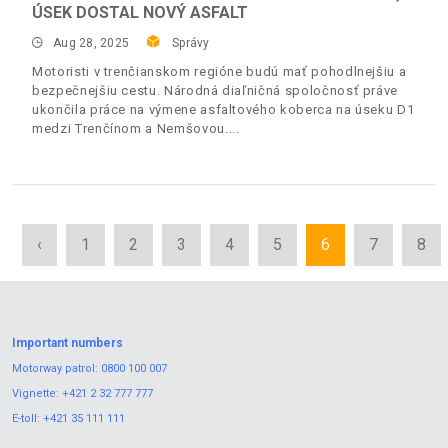
ÚSEK DOSTAL NOVÝ ASFALT
Aug 28, 2025
Správy
Motoristi v trenčianskom regióne budú mať pohodlnejšiu a
bezpečnejšiu cestu. Národná diaľničná spoločnosť práve
ukončila práce na výmene asfaltového koberca na úseku D1
medzi Trenčínom a Nemšovou.
‹
1
2
3
4
5
6
7
8
Important numbers
Motorway patrol:
0800 100 007
Vignette:
+421 2 32 777 777
E-toll:
+421 35 111 111