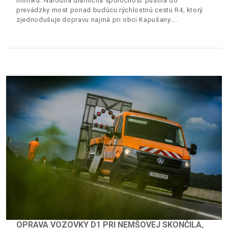
míľniku. Národná diaľničná spoločnosť pustila do
prevádzky most ponad budúcu rýchlostnú cestu R4, ktorý
zjednodušuje dopravu najmä pri obci Kapušany.
OPRAVA VOZOVKY D1 PRI NEMŠOVEJ SKONČILA,