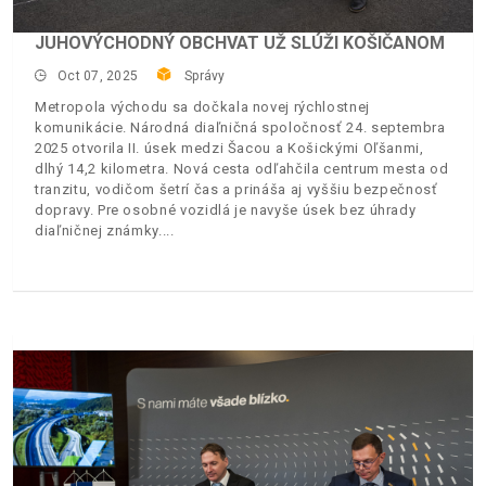
JUHOVÝCHODNÝ OBCHVAT UŽ SLÚŽI KOŠIČANOM
Oct 07, 2025
Správy
Metropola východu sa dočkala novej rýchlostnej
komunikácie. Národná diaľničná spoločnosť 24. septembra
2025 otvorila II. úsek medzi Šacou a Košickými Oľšanmi,
dlhý 14,2 kilometra. Nová cesta odľahčila centrum mesta od
tranzitu, vodičom šetrí čas a prináša aj vyššiu bezpečnosť
dopravy. Pre osobné vozidlá je navyše úsek bez úhrady
diaľničnej známky.