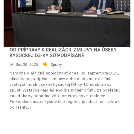
OD PRÍPRAVY K REALIZÁCII: ZMLUVY NA ÚSEKY
KYSUCKEJ D3-KY SÚ PODPÍSANÉ
Sep 30, 2025
Správy
Národná diaľničná spoločnosť dnes, 30. septembra 2025,
slávnostne podpísala zmluvy o dielo so zhotoviteľmi
všetkých troch úsekov kysuckej D3-ky. Už čoskoro sa
spustí výstavba najdlhšieho diaľničného ťahu za poslednú
éru, dokopy pribudne 26 kilometrov novej diaľnice.
Prekreslená mapa kysuckého regiónu je tak už len na krok
od reality.