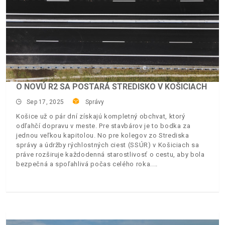
O NOVÚ R2 SA POSTARÁ STREDISKO V KOŠICIACH
Sep 17, 2025
Správy
Košice už o pár dní získajú kompletný obchvat, ktorý
odľahčí dopravu v meste. Pre stavbárov je to bodka za
jednou veľkou kapitolou. No pre kolegov zo Strediska
správy a údržby rýchlostných ciest (SSÚR) v Košiciach sa
práve rozširuje každodenná starostlivosť o cestu, aby bola
bezpečná a spoľahlivá počas celého roka.