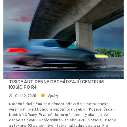
TISÍCE ÁUT DENNE OBCHÁDZAJÚ CENTRUM
KOŠÍC PO R4
Oct 10, 2025
Správy
Národná diaľničná spoločnosť odovzdala motoristickej
verejnosti pred koncom septembra úsek R4 Košice, Šaca –
Košické Oľšany. Prvotné dopravné intenzity ukazujú, že
denne sa centru Košíc vyhne viac ako 9 200 vozidiel, z toho
až takmer 50 percent tvorí ťažká nákladná doprava. Pre