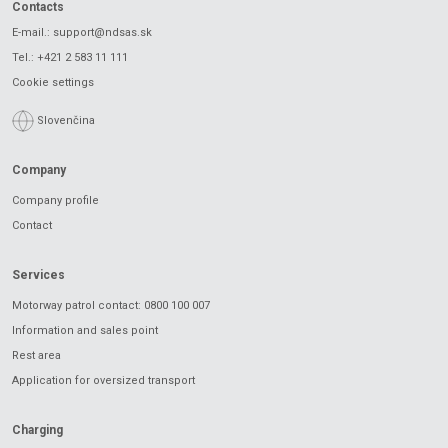
Contacts
E-mail.:
support@ndsas.sk
Tel.:
+421 2 583 11 111
Cookie settings
Slovenčina
Company
Company profile
Contact
Services
Motorway patrol contact: 0800 100 007
Information and sales point
Rest area
Application for oversized transport
Charging