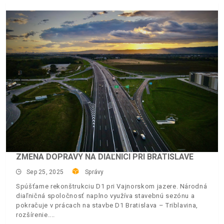
ZMENA DOPRAVY NA DIAĽNICI PRI BRATISLAVE
Sep 25, 2025
Správy
Spúšťame rekonštrukciu D1 pri Vajnorskom jazere. Národná
diaľničná spoločnosť naplno využíva stavebnú sezónu a
pokračuje v prácach na stavbe D1 Bratislava – Triblavina,
rozšírenie.