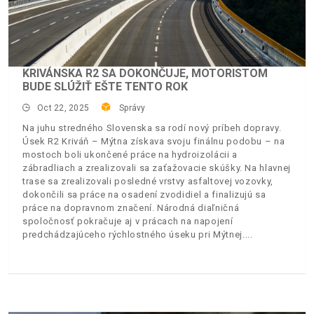
KRIVÁNSKA R2 SA DOKONČUJE, MOTORISTOM
BUDE SLÚŽIŤ EŠTE TENTO ROK
Oct 22, 2025
Správy
Na juhu stredného Slovenska sa rodí nový príbeh dopravy.
Úsek R2 Kriváň – Mýtna získava svoju finálnu podobu – na
mostoch boli ukončené práce na hydroizolácii a
zábradliach a zrealizovali sa zaťažovacie skúšky. Na hlavnej
trase sa zrealizovali posledné vrstvy asfaltovej vozovky,
dokončili sa práce na osadení zvodidiel a finalizujú sa
práce na dopravnom značení. Národná diaľničná
spoločnosť pokračuje aj v prácach na napojení
predchádzajúceho rýchlostného úseku pri Mýtnej.