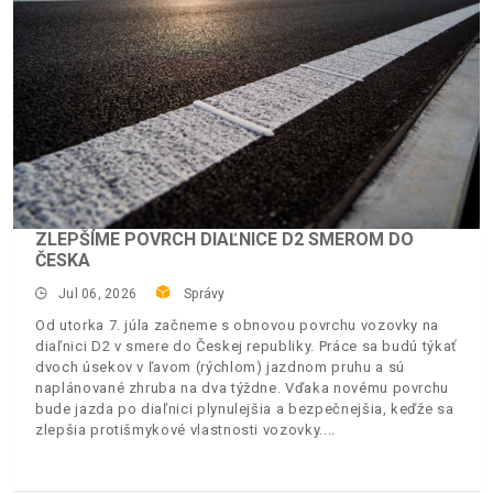
ZLEPŠÍME POVRCH DIAĽNICE D2 SMEROM DO
ČESKA
Jul 06, 2026
Správy
Od utorka 7. júla začneme s obnovou povrchu vozovky na
diaľnici D2 v smere do Českej republiky. Práce sa budú týkať
dvoch úsekov v ľavom (rýchlom) jazdnom pruhu a sú
naplánované zhruba na dva týždne. Vďaka novému povrchu
bude jazda po diaľnici plynulejšia a bezpečnejšia, keďže sa
zlepšia protišmykové vlastnosti vozovky.