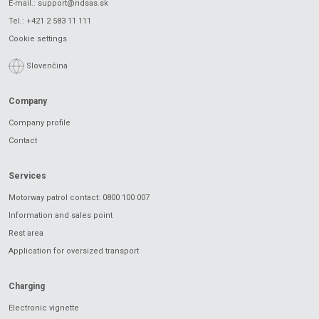
E-mail.:
support@ndsas.sk
Tel.:
+421 2 583 11 111
Cookie settings
Slovenčina
Company
Company profile
Contact
Services
Motorway patrol contact: 0800 100 007
Information and sales point
Rest area
Application for oversized transport
Charging
Electronic vignette