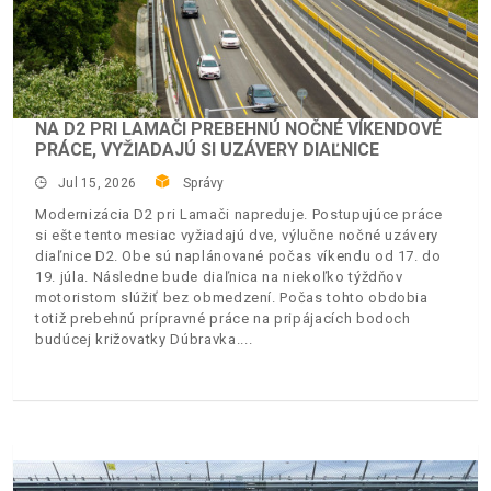
NA D2 PRI LAMAČI PREBEHNÚ NOČNÉ VÍKENDOVÉ
PRÁCE, VYŽIADAJÚ SI UZÁVERY DIAĽNICE
Jul 15, 2026
Správy
Modernizácia D2 pri Lamači napreduje. Postupujúce práce
si ešte tento mesiac vyžiadajú dve, výlučne nočné uzávery
diaľnice D2. Obe sú naplánované počas víkendu od 17. do
19. júla. Následne bude diaľnica na niekoľko týždňov
motoristom slúžiť bez obmedzení. Počas tohto obdobia
totiž prebehnú prípravné práce na pripájacích bodoch
budúcej križovatky Dúbravka.