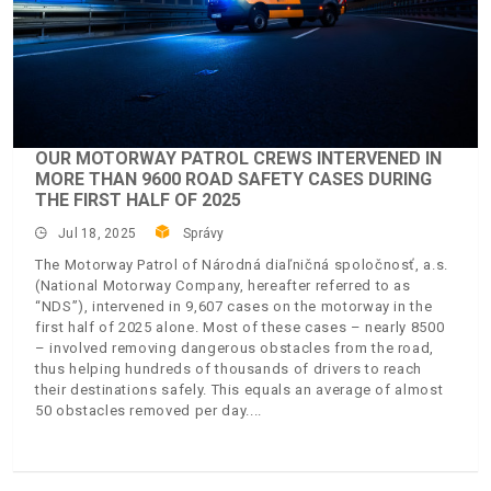
OUR MOTORWAY PATROL CREWS INTERVENED IN
MORE THAN 9600 ROAD SAFETY CASES DURING
THE FIRST HALF OF 2025
Jul 18, 2025
Správy
The Motorway Patrol of Národná diaľničná spoločnosť, a.s.
(National Motorway Company, hereafter referred to as
“NDS”), intervened in 9,607 cases on the motorway in the
first half of 2025 alone. Most of these cases – nearly 8500
– involved removing dangerous obstacles from the road,
thus helping hundreds of thousands of drivers to reach
their destinations safely. This equals an average of almost
50 obstacles removed per day.