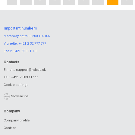
Important numbers
Motorway patrol:
0800 100 007
Vignette:
+421 2 32 777 777
E-toll:
+421 35 111 111
Contacts
E-mail.:
support@ndsas.sk
Tel.:
+421 2 583 11 111
Cookie settings
Slovenčina
Company
Company profile
Contact