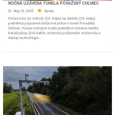
NOČNÁ UZÁVERA TUNELA POVAŽSKÝ CHLMEC
May 23, 2025
Správy
Počas noci zo soboty (24. mája) na nedeľu (25. mája)
prebehnú prípravné údržbové práce v tuneli Považský
Chlmec. Počas nočných hodín prebehne čistenie tunela,
kanalizácie, SOS kabín, kontrola požiarneho vodovodu a
ďalšej technológie.