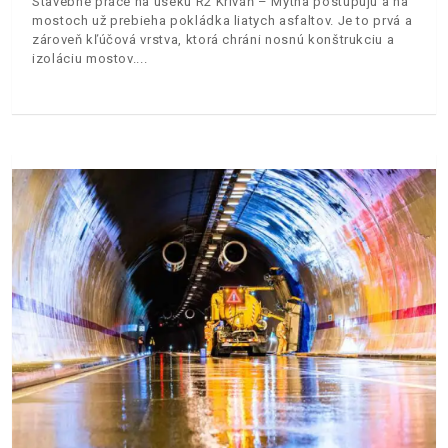
Stavebné práce na úseku R2 Kriváň – Mýtna postupujú a na
mostoch už prebieha pokládka liatych asfaltov. Je to prvá a
zároveň kľúčová vrstva, ktorá chráni nosnú konštrukciu a
izoláciu mostov.