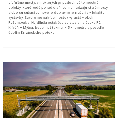
diaľničné mosty, v niektorých prípadoch sú to mostné
objekty, ktoré vedú ponad diaľnicu, nahrádzajú staré mosty
alebo sú súčasťou nového dopravného riešenia v lokalite
výstavby. Suverénne najviac mostov vyrastá v okolí
Ružomberka. Najdlhšia estakáda sa stavia na úseku R2
Kriváň – Mýtna, bude mať takmer 4,5 kilometra a povedie
údolím Krivánskeho potoka.