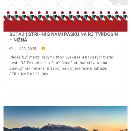
SÚŤAŽ | STRIHNI S NAMI PÁSKU NA R3 TVRDOŠÍN
– NIŽNÁ
Jul 09, 2025
Chceš byť medzi prvými, ktorí vyskúšajú novú rýchlostnú
cestu R3 Tvrdošín – Nižná? Chceš strihať slávnostnú
pásku? Tak neváhaj a zapoj sa do jedinečnej súťaže.
STRIHÁME už 21. júla.