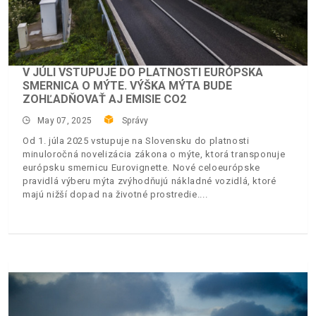
V JÚLI VSTUPUJE DO PLATNOSTI EURÓPSKA
SMERNICA O MÝTE. VÝŠKA MÝTA BUDE
ZOHĽADŇOVAŤ AJ EMISIE CO2
May 07, 2025
Správy
Od 1. júla 2025 vstupuje na Slovensku do platnosti
minuloročná novelizácia zákona o mýte, ktorá transponuje
európsku smernicu Eurovignette. Nové celoeurópske
pravidlá výberu mýta zvýhodňujú nákladné vozidlá, ktoré
majú nižší dopad na životné prostredie.