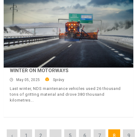
WINTER ON MOTORWAYS
May 05, 2025
Správy
Last winter, NDS maintenance vehicles used 26 thousand
tons of gritting material and drove 380 thousand
kilometres
‹
1
2
...
5
6
7
8
9