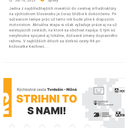
Jul 10, 2025
Správy
Jedna z najdôležitejších investícií do cestnej infraštruktúry
na východnom Slovensku je čoraz bližšie k dokončeniu. Pri
súčasnom tempe prác už tento rok bude plne k dispozícii
motoristom. Aktuálna etapa si však vyžaduje práce aj na už
existujúcich cestách, na ktoré sa obchvat napája. S tým sú
nevyhnutne spojené aj lokálne, dočasné zmeny dopravného
režimu. V najbližších dňoch sa dotknú cesty R4 pri
križovatke Kechnec.