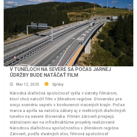
V TUNELOCH NA SEVERE SA POČAS JARNEJ
ÚDRŽBY BUDE NATÁČAŤ FILM
Mar 12, 2025
Správy
Národná diaľničná spoločnosť vyšla v ústrety filmárom,
ktorí chcú natočiť film v žilinskom regióne. Slovensko pre
svoju scenériu uspelo v konkurencii viacerých krajín. Počas
marca a apríla sa natočia zábery aj z niektorých diaľničných
tunelov na severe Slovenska. Filmári zároveň prispejú
státisícami eur na infraštruktúrne projekty realizované
Národnou diaľničnou spoločnosťou v žilinskom regióne.
Zároveň, podľa vlastných slov, filmová spoločnosť