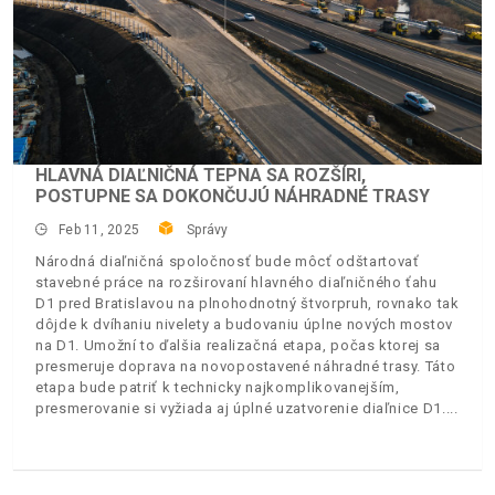
HLAVNÁ DIAĽNIČNÁ TEPNA SA ROZŠÍRI,
POSTUPNE SA DOKONČUJÚ NÁHRADNÉ TRASY
Feb 11, 2025
Správy
Národná diaľničná spoločnosť bude môcť odštartovať
stavebné práce na rozširovaní hlavného diaľničného ťahu
D1 pred Bratislavou na plnohodnotný štvorpruh, rovnako tak
dôjde k dvíhaniu nivelety a budovaniu úplne nových mostov
na D1. Umožní to ďalšia realizačná etapa, počas ktorej sa
presmeruje doprava na novopostavené náhradné trasy. Táto
etapa bude patriť k technicky najkomplikovanejším,
presmerovanie si vyžiada aj úplné uzatvorenie diaľnice D1.