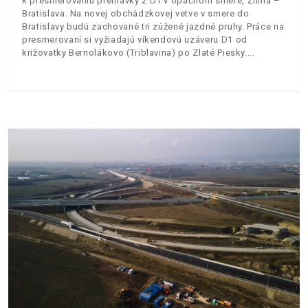
k presmerovaniu premávky z D1 v opačnom smere, Žilina –
Bratislava. Na novej obchádzkovej vetve v smere do
Bratislavy budú zachované tri zúžené jazdné pruhy. Práce na
presmerovaní si vyžiadajú víkendovú uzáveru D1 od
križovatky Bernolákovo (Triblavina) po Zlaté Piesky.