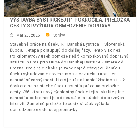
VÝSTAVBA BYSTRICKEJ R1 POKROČILA, PRELOŽKA
CESTY SI VYŽIADA OBMEDZENIE DOPRAVY
Mar 25, 2025
Správy
Stavebné práce na úseku R1 Banská Bystrica – Slovenská
Ľupča, I. etapa postupujú do ďalšej fázy. Tento viac než
trojkilometrový úsek pomôže riešiť komplikovanú dopravnú
situáciu najmä pri vstupe do Banskej Bystrice v smere od
Brezna. Pre širšie okolie je zase najdôležitejšou časťou
úseku vybudovanie nového mosta cez rieku Hron. Ten
nahradí súčasný most, ktorý je už na hranici životnosti. Už
čoskoro sa na stavbe úseku spustia práce na preložke
cesty I/66, ktorú nový rýchlostný úsek v tejto lokalite plne
nahradí a odbremení ju od neustále rastúcich dopravných
intenzít. Samotné preloženie cesty si však vyžiada
obmedzenie existujúcej premávky.