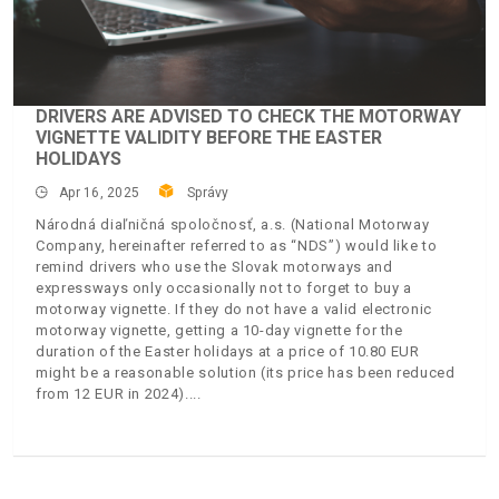
DRIVERS ARE ADVISED TO CHECK THE MOTORWAY
VIGNETTE VALIDITY BEFORE THE EASTER
HOLIDAYS
Apr 16, 2025
Správy
Národná diaľničná spoločnosť, a.s. (National Motorway
Company, hereinafter referred to as “NDS”) would like to
remind drivers who use the Slovak motorways and
expressways only occasionally not to forget to buy a
motorway vignette. If they do not have a valid electronic
motorway vignette, getting a 10-day vignette for the
duration of the Easter holidays at a price of 10.80 EUR
might be a reasonable solution (its price has been reduced
from 12 EUR in 2024).