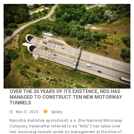
OVER THE 20 YEARS OF ITS EXISTENCE, NDS HAS
MANAGED TO CONSTRUCT TEN NEW MOTORWAY
TUNNELS
Mar 21, 2025
Správy
Národná diaľničná spoločnosť, a.s. (the National Motorway
Company, hereinafter referred to as “NDS”) has taken over
two motorway tunnels under its management at the time of