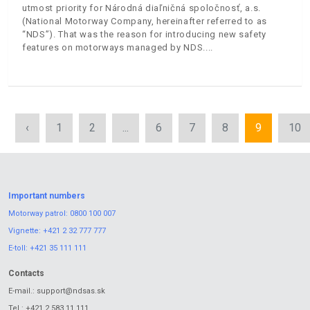
utmost priority for Národná diaľničná spoločnosť, a.s.
(National Motorway Company, hereinafter referred to as
“NDS”). That was the reason for introducing new safety
features on motorways managed by NDS.
‹
1
2
...
6
7
8
9
10
Important numbers
Motorway patrol:
0800 100 007
Vignette:
+421 2 32 777 777
E-toll:
+421 35 111 111
Contacts
E-mail.:
support@ndsas.sk
Tel.:
+421 2 583 11 111