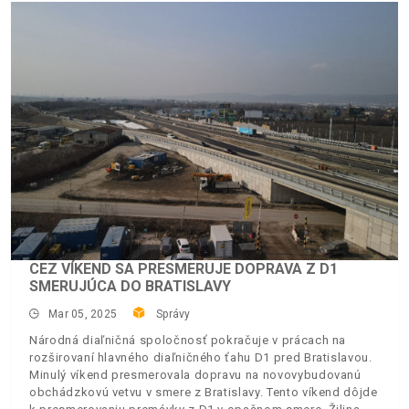
CEZ VÍKEND SA PRESMERUJE DOPRAVA Z D1
SMERUJÚCA DO BRATISLAVY
Mar 05, 2025
Správy
Národná diaľničná spoločnosť pokračuje v prácach na
rozširovaní hlavného diaľničného ťahu D1 pred Bratislavou.
Minulý víkend presmerovala dopravu na novovybudovanú
obchádzkovú vetvu v smere z Bratislavy. Tento víkend dôjde