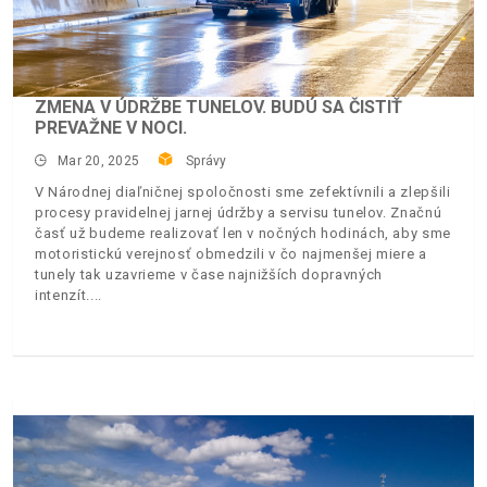
ZMENA V ÚDRŽBE TUNELOV. BUDÚ SA ČISTIŤ
PREVAŽNE V NOCI.
Mar 20, 2025
Správy
V Národnej diaľničnej spoločnosti sme zefektívnili a zlepšili
procesy pravidelnej jarnej údržby a servisu tunelov. Značnú
časť už budeme realizovať len v nočných hodinách, aby sme
motoristickú verejnosť obmedzili v čo najmenšej miere a
tunely tak uzavrieme v čase najnižších dopravných
intenzít.