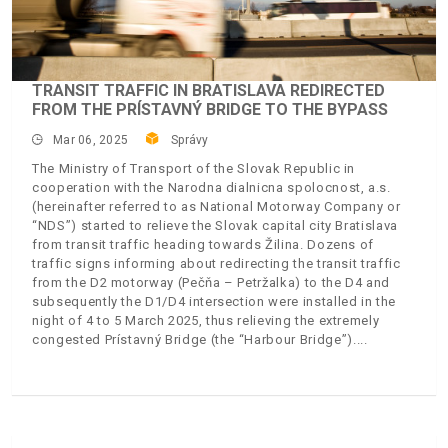
TRANSIT TRAFFIC IN BRATISLAVA REDIRECTED
FROM THE PRÍSTAVNÝ BRIDGE TO THE BYPASS
Mar 06, 2025
Správy
The Ministry of Transport of the Slovak Republic in
cooperation with the Narodna dialnicna spolocnost, a.s.
(hereinafter referred to as National Motorway Company or
“NDS”) started to relieve the Slovak capital city Bratislava
from transit traffic heading towards Žilina. Dozens of
traffic signs informing about redirecting the transit traffic
from the D2 motorway (Pečňa – Petržalka) to the D4 and
subsequently the D1/D4 intersection were installed in the
night of 4 to 5 March 2025, thus relieving the extremely
congested Prístavný Bridge (the “Harbour Bridge”).