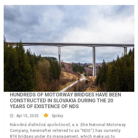
HUNDREDS OF MOTORWAY BRIDGES HAVE BEEN
CONSTRUCTED IN SLOVAKIA DURING THE 20
YEARS OF EXISTENCE OF NDS
Apr 15, 2025
Správy
Národná diaľničná spoločnosť, a.s. (the National Motorway
Company, hereinafter referred to as “NDS”) has currently
874 bridges under its management, which make up to