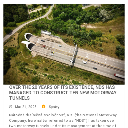
OVER THE 20 YEARS OF ITS EXISTENCE, NDS HAS
MANAGED TO CONSTRUCT TEN NEW MOTORWAY
TUNNELS
Mar 21, 2025
Správy
Národná diaľničná spoločnosť, a.s. (the National Motorway
Company, hereinafter referred to as “NDS”) has taken over
two motorway tunnels under its management at the time of