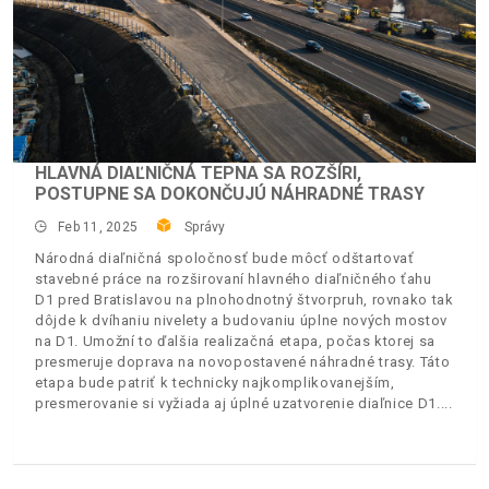
HLAVNÁ DIAĽNIČNÁ TEPNA SA ROZŠÍRI,
POSTUPNE SA DOKONČUJÚ NÁHRADNÉ TRASY
Feb 11, 2025
Správy
Národná diaľničná spoločnosť bude môcť odštartovať
stavebné práce na rozširovaní hlavného diaľničného ťahu
D1 pred Bratislavou na plnohodnotný štvorpruh, rovnako tak
dôjde k dvíhaniu nivelety a budovaniu úplne nových mostov
na D1. Umožní to ďalšia realizačná etapa, počas ktorej sa
presmeruje doprava na novopostavené náhradné trasy. Táto
etapa bude patriť k technicky najkomplikovanejším,
presmerovanie si vyžiada aj úplné uzatvorenie diaľnice D1.