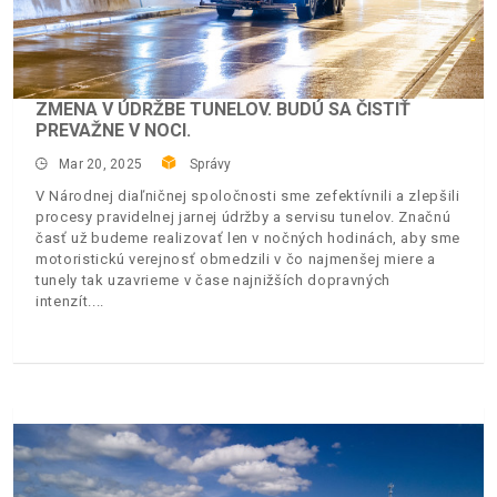
ZMENA V ÚDRŽBE TUNELOV. BUDÚ SA ČISTIŤ
PREVAŽNE V NOCI.
Mar 20, 2025
Správy
V Národnej diaľničnej spoločnosti sme zefektívnili a zlepšili
procesy pravidelnej jarnej údržby a servisu tunelov. Značnú
časť už budeme realizovať len v nočných hodinách, aby sme
motoristickú verejnosť obmedzili v čo najmenšej miere a
tunely tak uzavrieme v čase najnižších dopravných
intenzít.