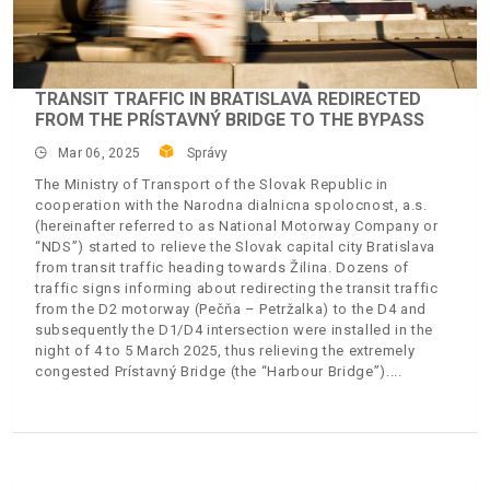
TRANSIT TRAFFIC IN BRATISLAVA REDIRECTED
FROM THE PRÍSTAVNÝ BRIDGE TO THE BYPASS
Mar 06, 2025
Správy
The Ministry of Transport of the Slovak Republic in
cooperation with the Narodna dialnicna spolocnost, a.s.
(hereinafter referred to as National Motorway Company or
“NDS”) started to relieve the Slovak capital city Bratislava
from transit traffic heading towards Žilina. Dozens of
traffic signs informing about redirecting the transit traffic
from the D2 motorway (Pečňa – Petržalka) to the D4 and
subsequently the D1/D4 intersection were installed in the
night of 4 to 5 March 2025, thus relieving the extremely
congested Prístavný Bridge (the “Harbour Bridge”).