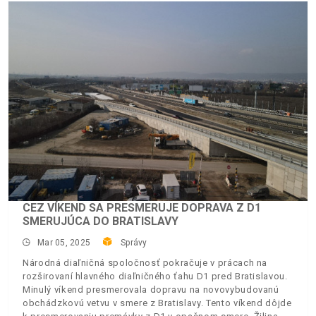
CEZ VÍKEND SA PRESMERUJE DOPRAVA Z D1
SMERUJÚCA DO BRATISLAVY
Mar 05, 2025
Správy
Národná diaľničná spoločnosť pokračuje v prácach na
rozširovaní hlavného diaľničného ťahu D1 pred Bratislavou.
Minulý víkend presmerovala dopravu na novovybudovanú
obchádzkovú vetvu v smere z Bratislavy. Tento víkend dôjde