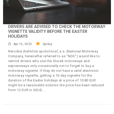
DRIVERS ARE ADVISED TO CHECK THE MOTORWAY
VIGNETTE VALIDITY BEFORE THE EASTER
HOLIDAYS
Apr 16, 2025
Správy
Národná diaľničná spoločnosť, a.s. (National Motorway
Company, hereinafter referred to as “NDS”) would like to
remind drivers who use the Slovak motorways and
expressways only occasionally not to forget to buy a
motorway vignette. If they do not have a valid electronic
motorway vignette, getting a 10-day vignette for the
duration of the Easter holidays at a price of 10.80 EUR
might be a reasonable solution (its price has been reduced
from 12 EUR in 2024).