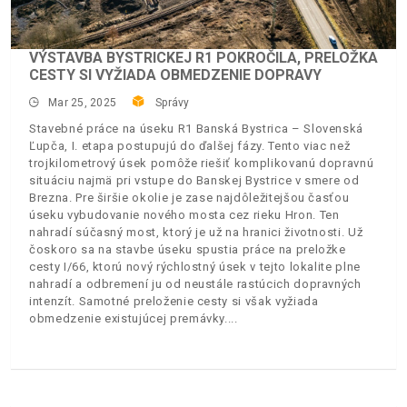
VÝSTAVBA BYSTRICKEJ R1 POKROČILA, PRELOŽKA
CESTY SI VYŽIADA OBMEDZENIE DOPRAVY
Mar 25, 2025
Správy
Stavebné práce na úseku R1 Banská Bystrica – Slovenská
Ľupča, I. etapa postupujú do ďalšej fázy. Tento viac než
trojkilometrový úsek pomôže riešiť komplikovanú dopravnú
situáciu najmä pri vstupe do Banskej Bystrice v smere od
Brezna. Pre širšie okolie je zase najdôležitejšou časťou
úseku vybudovanie nového mosta cez rieku Hron. Ten
nahradí súčasný most, ktorý je už na hranici životnosti. Už
čoskoro sa na stavbe úseku spustia práce na preložke
cesty I/66, ktorú nový rýchlostný úsek v tejto lokalite plne
nahradí a odbremení ju od neustále rastúcich dopravných
intenzít. Samotné preloženie cesty si však vyžiada
obmedzenie existujúcej premávky.