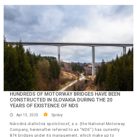
HUNDREDS OF MOTORWAY BRIDGES HAVE BEEN
CONSTRUCTED IN SLOVAKIA DURING THE 20
YEARS OF EXISTENCE OF NDS
Apr 15, 2025
Správy
Národná diaľničná spoločnosť, a.s. (the National Motorway
Company, hereinafter referred to as “NDS”) has currently
874 bridges under its management, which make up to