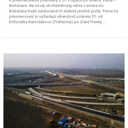
k presmerovaniu premávky z D1 v opačnom smere, Žilina –
Bratislava. Na novej obchádzkovej vetve v smere do
Bratislavy budú zachované tri zúžené jazdné pruhy. Práce na
presmerovaní si vyžiadajú víkendovú uzáveru D1 od
križovatky Bernolákovo (Triblavina) po Zlaté Piesky.