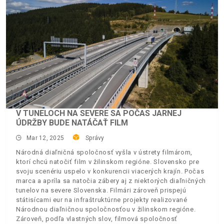
V TUNELOCH NA SEVERE SA POČAS JARNEJ
ÚDRŽBY BUDE NATÁČAŤ FILM
Mar 12, 2025
Správy
Národná diaľničná spoločnosť vyšla v ústrety filmárom,
ktorí chcú natočiť film v žilinskom regióne. Slovensko pre
svoju scenériu uspelo v konkurencii viacerých krajín. Počas
marca a apríla sa natočia zábery aj z niektorých diaľničných
tunelov na severe Slovenska. Filmári zároveň prispejú
státisícami eur na infraštruktúrne projekty realizované
Národnou diaľničnou spoločnosťou v žilinskom regióne.
Zároveň, podľa vlastných slov, filmová spoločnosť