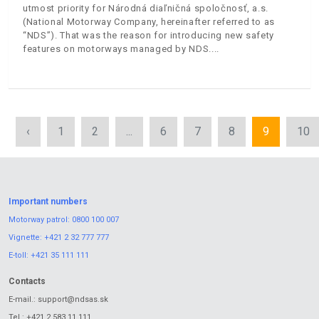
utmost priority for Národná diaľničná spoločnosť, a.s.
(National Motorway Company, hereinafter referred to as
“NDS”). That was the reason for introducing new safety
features on motorways managed by NDS.
‹
1
2
...
6
7
8
9
10
Important numbers
Motorway patrol:
0800 100 007
Vignette:
+421 2 32 777 777
E-toll:
+421 35 111 111
Contacts
E-mail.:
support@ndsas.sk
Tel.:
+421 2 583 11 111