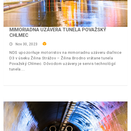
MIMORIADNA UZÁVERA TUNELA POVAŽSKÝ
CHLMEC
Nov 30, 2023
NDS upozorňuje motoristov na mimoriadnu uzáveru diaľnice
D3 v úseku Žilina Strážov – Žilina Brodno vrátane tunela
Považský Chlmec. Dôvodom uzávery je servis technológií
tunela.