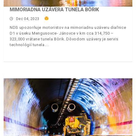
MIMORIADNA UZÁVERA TUNELA BÔRIK
Dec 04, 2023
NDS upozorňuje motoristov na mimoriadnu uzáveru diaľnice
D1 v úseku Mengusovce- Jánovce v km cca 314,750 –
323,000 vrátane tunela Bôrik. Dôvodom uzávery je servis
technológií tunela.