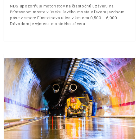
NDS upozorňuje motoristov na čiastočnú uzáveru na
Prístavnom moste v úseku ľavého mosta v ľavom jazdnom
páse v smere Einsteinova ulica v km cca 0,500 – 6,000.
Dôvodom je výmena mostného záveru.