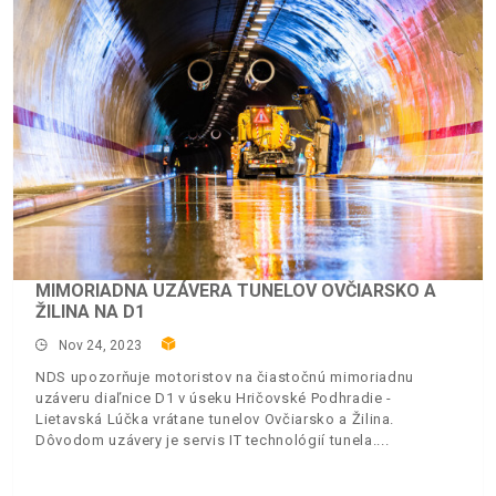
MIMORIADNA UZÁVERA TUNELOV OVČIARSKO A
ŽILINA NA D1
Nov 24, 2023
NDS upozorňuje motoristov na čiastočnú mimoriadnu
uzáveru diaľnice D1 v úseku Hričovské Podhradie -
Lietavská Lúčka vrátane tunelov Ovčiarsko a Žilina.
Dôvodom uzávery je servis IT technológií tunela.