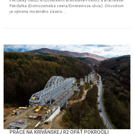
Petržalky medzi križovatkami Bratislava-Prievoz a Bratislava-
Petržalka (Dolnozemská cesta/Einsteinova ulica). Dôvodom
je výmena mostného záveru.
PRÁCE NA KRIVÁNSKEJ R2 OPÄŤ POKROČILI