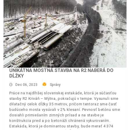
UNIKÁTNA MOSTNÁ STAVBA NA R2 NABERÁ DO
DĹŽKY
Dec 06, 2023
Správy
Práce na najdlhšej slovenskej estakáde, ktorá je súčasťou
stavby R2 Kriváň – Mýtna, pokračujú v tempe. Vysunuli sme
dilatačný celok dĺžky 35 metrov, pričom tentoraz sme časť
budúceho mosta vysúvali v 2% klesaní. Pevnosť betónu sme
dosiahli primiešaním zimných prísad a na stavbe je
konštrukcia pred a po betonáži chránená vykurovaním.
Estakáda, ktorá je dominantou stavby, bude merať 4 374