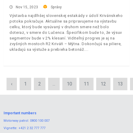
Nov 15, 2023
Správy
Výstavba najdlhšej slovenskej estakády v údolí Krivánskeho
potoka pokračuje. Aktuálne sa pripravujeme na výstavbu
celku, ktorý bude vysúvaný v druhom smere než bolo
doteraz, v smere do Lučenca. Špecifikom bude to, že výsuv
segmentov bude v 2% klesaní. Viditeľný progres je aj na
zvyšných mostoch R2 Kriváň – Mýtna. Dokončujú sa piliere,
ukladajú sa výstuže a prebieha betonáž.
‹
1
2
...
10
11
12
13
Important numbers
Motorway patrol:
0800 100 007
Vignette:
+421 2 32 777 777