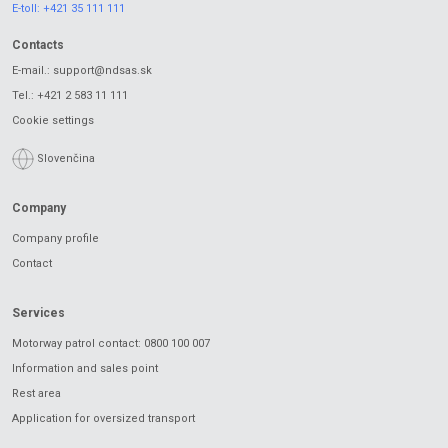
E-toll:
+421 35 111 111
Contacts
E-mail.:
support@ndsas.sk
Tel.:
+421 2 583 11 111
Cookie settings
Slovenčina
Company
Company profile
Contact
Services
Motorway patrol contact: 0800 100 007
Information and sales point
Rest area
Application for oversized transport