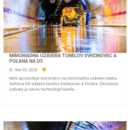
MIMORIADNA UZÁVERA TUNELOV SVRČINOVEC A
POĽANA NA D3
Nov 29, 2023
NDS upozorňuje motoristov na mimoriadnu uzáveru úseku
diaľnice D3 vrátane tunelov Svrčinovec a Poľana. Dôvodom
uzávery je servis technológií tunela.