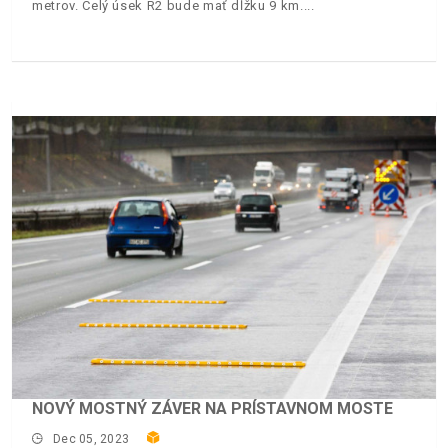
metrov. Celý úsek R2 bude mať dĺžku 9 km.
NOVÝ MOSTNÝ ZÁVER NA PRÍSTAVNOM MOSTE
Dec 05, 2023