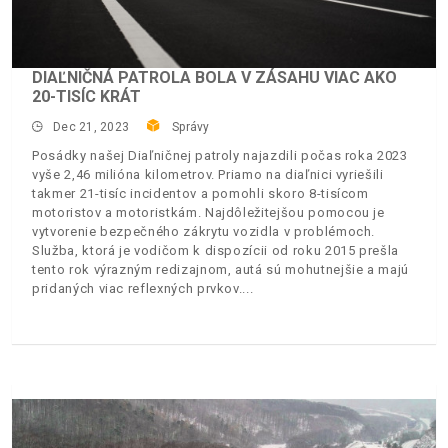
DIAĽNIČNÁ PATROLA BOLA V ZÁSAHU VIAC AKO
20-TISÍC KRÁT
Dec 21, 2023
Správy
Posádky našej Diaľničnej patroly najazdili počas roka 2023
vyše 2,46 milióna kilometrov. Priamo na diaľnici vyriešili
takmer 21-tisíc incidentov a pomohli skoro 8-tisícom
motoristov a motoristkám. Najdôležitejšou pomocou je
vytvorenie bezpečného zákrytu vozidla v problémoch.
Služba, ktorá je vodičom k dispozícii od roku 2015 prešla
tento rok výrazným redizajnom, autá sú mohutnejšie a majú
pridaných viac reflexných prvkov.