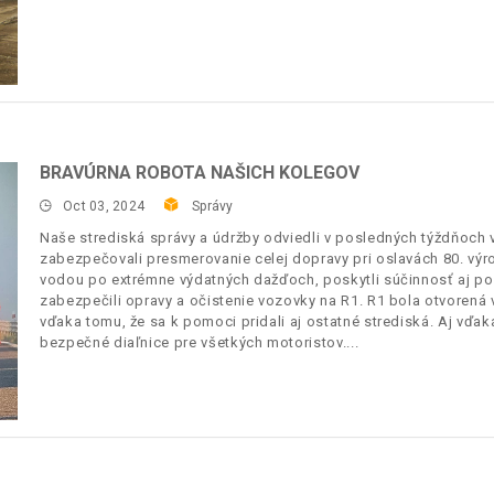
BRAVÚRNA ROBOTA NAŠICH KOLEGOV
Oct 03, 2024
Správy
Naše strediská správy a údržby odviedli v posledných týždňoch 
zabezpečovali presmerovanie celej dopravy pri oslavách 80. výr
vodou po extrémne výdatných dažďoch, poskytli súčinnosť aj po
zabezpečili opravy a očistenie vozovky na R1. R1 bola otvoren
vďaka tomu, že sa k pomoci pridali aj ostatné strediská. Aj vďak
bezpečné diaľnice pre všetkých motoristov.