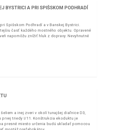
J BYSTRICI A PRI SPIŠSKOM PODHRADÍ
pri Spišskom Podhradí a v Banskej Bystrici.
žitejšiu časť každého mostného objektu. Opravené
oveň napomôžu znížiť hluk z dopravy. Nevyhnutné
KTU
eliem a inej zveri v okolí tunajšej diaľnice D3,
 prvej triedy I/11. Konštrukcia ekoduktu je
 na presné miesto určenia budú ukladať pomocou
ať montáž prefabrikátov.