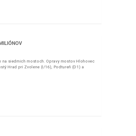
 MILIÓNOV
avy na siedmich mostoch. Opravy mostov Hlohovec
ustý Hrad pri Zvolene (I/16), Podtureň (D1) a