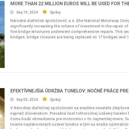
MORE THAN 22 MILLION EUROS WILL BE USED FOR THE
Sep 19, 2024
Správy
Národná diaľničná spoločnosť, a.s. (the National Motorway Compa
significantly increasing the volume of investment in the repair o
five bridge structures underwent comprehensive repairs. This yea
bridges, bridge closures are being replaced on 17 bridges and 10
EFEKTÍVNEJŠIA ÚDRŽBA TUNELOV: NOČNÉ PRÁCE PR
Sep 03, 2024
Správy
V Národnej diaľničnej spoločnosti sa snažíme neustále zlepšovať
naprieč Slovenskom. Prevažná časť tohtoročnej uzávery tunelov
čomu budú obmedzenia pre motoristov v čo najmenšej miere. Tu
trvanie naplánovaných uzáver tunelov a tým sa snažia optimalizo