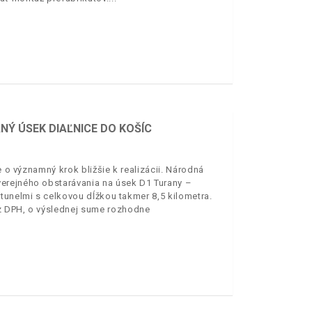
Ý ÚSEK DIAĽNICE DO KOŠÍC
e o významný krok bližšie k realizácii. Národná
erejného obstarávania na úsek D1 Turany –
tunelmi s celkovou dĺžkou takmer 8,5 kilometra.
z DPH, o výslednej sume rozhodne