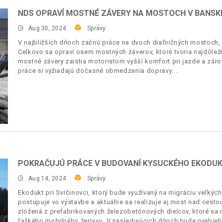
NDS OPRAVÍ MOSTNÉ ZÁVERY NA MOSTOCH V BANSKE
Aug 30, 2024
Správy
V najbližších dňoch začnú práce na dvoch diaľničných mostoch, 
Celkovo sa opraví osem mostných záverov, ktoré tvoria najdôle
mostné závery zaistia motoristom vyšší komfort pri jazde a zár
práce si vyžiadajú dočasné obmedzenia dopravy.
POKRAČUJÚ PRÁCE V BUDOVANÍ KYSUCKÉHO EKODU
Aug 14, 2024
Správy
Ekodukt pri Svrčinovci, ktorý bude využívaný na migráciu veľkých š
postupuje vo výstavbe a aktuálne sa realizuje aj most nad cestou
zložená z prefabrikovaných železobetónových dielcov, ktoré sa
ťažkého mobilného žeriavu. V nasledujúcich dňoch bude prebieh