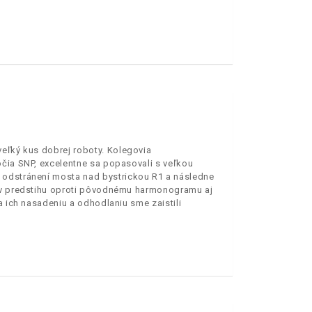
veľký kus dobrej roboty. Kolegovia
očia SNP, excelentne sa popasovali s veľkou
 odstránení mosta nad bystrickou R1 a následne
á v predstihu oproti pôvodnému harmonogramu aj
a ich nasadeniu a odhodlaniu sme zaistili