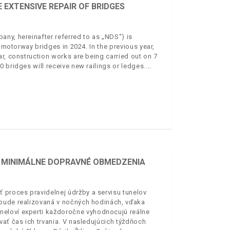
 EXTENSIVE REPAIR OF BRIDGES
ny, hereinafter referred to as „NDS“) is
f motorway bridges in 2024. In the previous year,
r, construction works are being carried out on 7
 bridges will receive new railings or ledges.
E MINIMÁLNE DOPRAVNÉ OBMEDZENIA
 proces pravidelnej údržby a servisu tunelov
 bude realizovaná v nočných hodinách, vďaka
neloví experti každoročne vyhodnocujú reálne
vať čas ich trvania. V nasledujúcich týždňoch