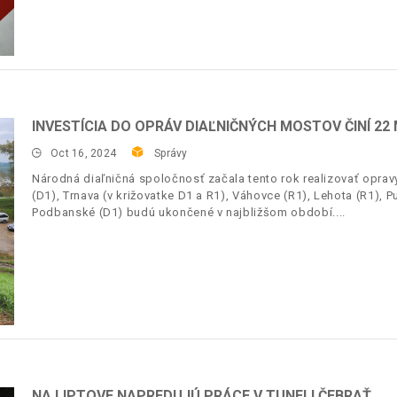
INVESTÍCIA DO OPRÁV DIAĽNIČNÝCH MOSTOV ČINÍ 22
Oct 16, 2024
Správy
Národná diaľničná spoločnosť začala tento rok realizovať opr
(D1), Trnava (v križovatke D1 a R1), Váhovce (R1), Lehota (R1), P
Podbanské (D1) budú ukončené v najbližšom období.
NA LIPTOVE NAPREDUJÚ PRÁCE V TUNELI ČEBRAŤ