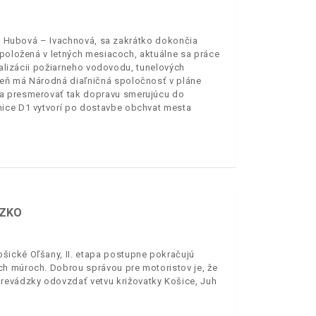
 D1 Hubová – Ivachnová, sa zakrátko dokončia
 položená v letných mesiacoch, aktuálne sa práce
realizácii požiarneho vodovodu, tunelových
veň má Národná diaľničná spoločnosť v pláne
 a presmerovať tak dopravu smerujúcu do
nice D1 vytvorí po dostavbe obchvat mesta
ÍZKO
šické Oľšany, II. etapa postupne pokračujú
ch múroch. Dobrou správou pre motoristov je, že
evádzky odovzdať vetvu križovatky Košice, Juh