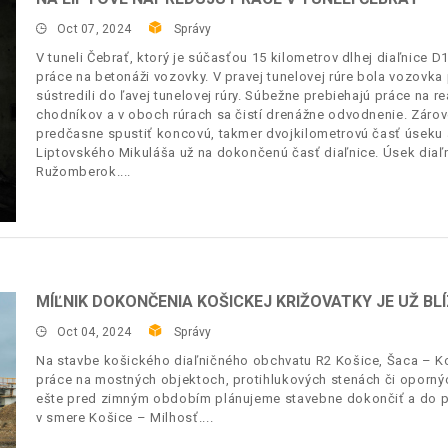
Oct 07, 2024
Správy
V tuneli Čebrať, ktorý je súčasťou 15 kilometrov dlhej diaľnice
práce na betonáži vozovky. V pravej tunelovej rúre bola vozovka
sústredili do ľavej tunelovej rúry. Súbežne prebiehajú práce na 
chodníkov a v oboch rúrach sa čistí drenážne odvodnenie. Záro
predčasne spustiť koncovú, takmer dvojkilometrovú časť úseku
Liptovského Mikuláša už na dokončenú časť diaľnice. Úsek diaľ
Ružomberok.
MÍĽNIK DOKONČENIA KOŠICKEJ KRIŽOVATKY JE UŽ BL
Oct 04, 2024
Správy
Na stavbe košického diaľničného obchvatu R2 Košice, Šaca – Ko
práce na mostných objektoch, protihlukových stenách či oporný
ešte pred zimným obdobím plánujeme stavebne dokončiť a do pr
v smere Košice – Milhosť.