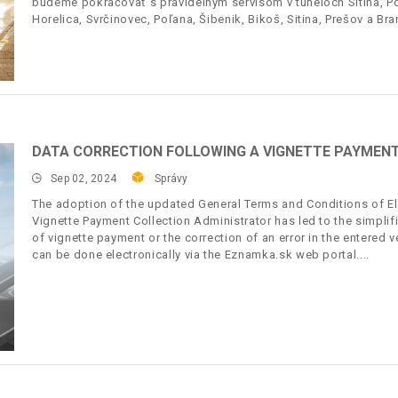
budeme pokračovať s pravidelným servisom v tuneloch Sitina, Pov
Horelica, Svrčinovec, Poľana, Šibenik, Bikoš, Sitina, Prešov a Bra
DATA CORRECTION FOLLOWING A VIGNETTE PAYMENT
Sep 02, 2024
Správy
The adoption of the updated General Terms and Conditions of Ele
Vignette Payment Collection Administrator has led to the simplif
of vignette payment or the correction of an error in the entered 
can be done electronically via the Eznamka.sk web portal.