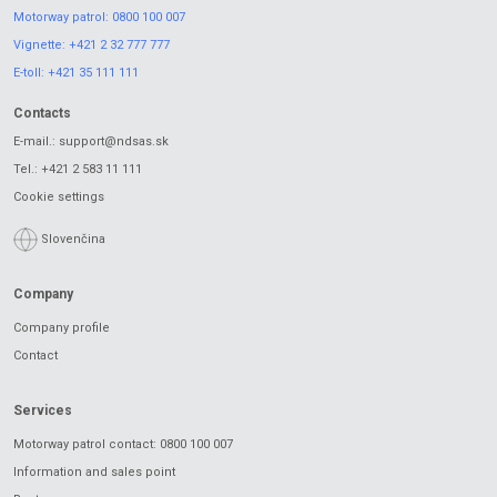
Motorway patrol:
0800 100 007
Vignette:
+421 2 32 777 777
E-toll:
+421 35 111 111
Contacts
E-mail.:
support@ndsas.sk
Tel.:
+421 2 583 11 111
Cookie settings
Slovenčina
Company
Company profile
Contact
Services
Motorway patrol contact: 0800 100 007
Information and sales point