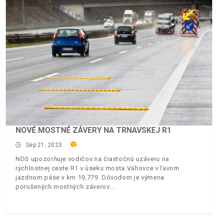
NOVÉ MOSTNÉ ZÁVERY NA TRNAVSKEJ R1
Sep 21, 2023
NDS upozorňuje vodičov na čiastočnú uzáveru na
rýchlostnej ceste R1 v úseku mosta Váhovce v ľavom
jazdnom páse v km 19,779. Dôvodom je výmena
porušených mostných záverov.