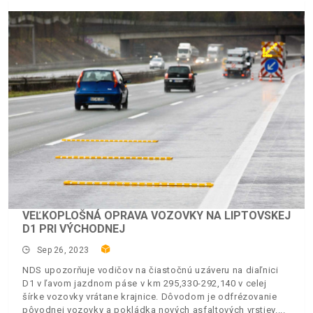
VEĽKOPLOŠNÁ OPRAVA VOZOVKY NA LIPTOVSKEJ
D1 PRI VÝCHODNEJ
Sep 26, 2023
NDS upozorňuje vodičov na čiastočnú uzáveru na diaľnici
D1 v ľavom jazdnom páse v km 295,330-292,140 v celej
šírke vozovky vrátane krajnice. Dôvodom je odfrézovanie
pôvodnej vozovky a pokládka nových asfaltových vrstiev.