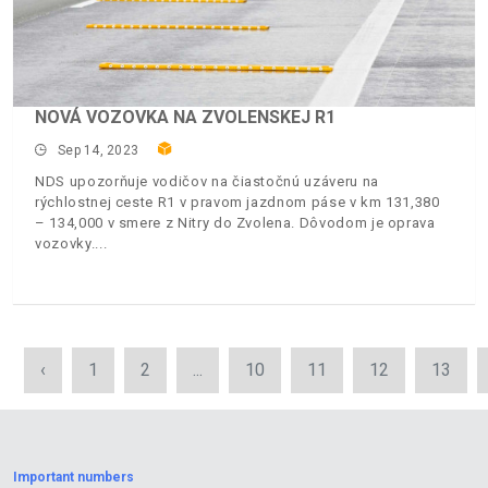
NOVÁ VOZOVKA NA ZVOLENSKEJ R1
Sep 14, 2023
NDS upozorňuje vodičov na čiastočnú uzáveru na
rýchlostnej ceste R1 v pravom jazdnom páse v km 131,380
– 134,000 v smere z Nitry do Zvolena. Dôvodom je oprava
vozovky.
‹
1
2
...
10
11
12
13
Important numbers