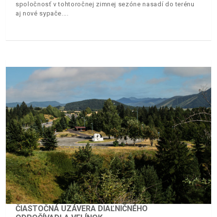
spoločnosť v tohtoročnej zimnej sezóne nasadí do terénu
aj nové sypače.
ČIASTOČNÁ UZÁVERA DIAĽNIČNÉHO