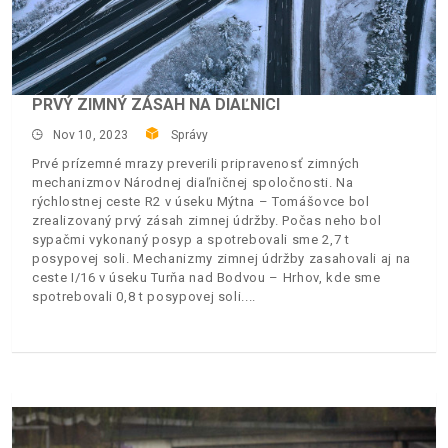
PRVÝ ZIMNÝ ZÁSAH NA DIAĽNICI
Nov 10, 2023
Správy
Prvé prízemné mrazy preverili pripravenosť zimných
mechanizmov Národnej diaľničnej spoločnosti. Na
rýchlostnej ceste R2 v úseku Mýtna – Tomášovce bol
zrealizovaný prvý zásah zimnej údržby. Počas neho bol
sypačmi vykonaný posyp a spotrebovali sme 2,7 t
posypovej soli. Mechanizmy zimnej údržby zasahovali aj na
ceste I/16 v úseku Turňa nad Bodvou – Hrhov, kde sme
spotrebovali 0,8 t posypovej soli.