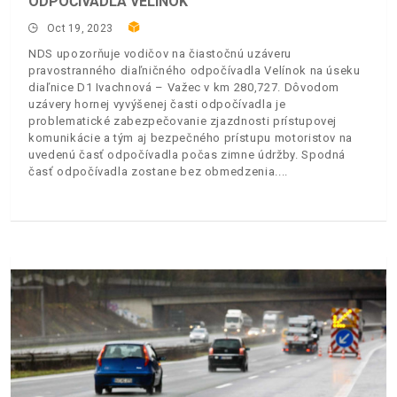
ODPOČÍVADLA VELÍNOK
Oct 19, 2023
NDS upozorňuje vodičov na čiastočnú uzáveru
pravostranného diaľničného odpočívadla Velínok na úseku
diaľnice D1 Ivachnová – Važec v km 280,727. Dôvodom
uzávery hornej vyvýšenej časti odpočívadla je
problematické zabezpečovanie zjazdnosti prístupovej
komunikácie a tým aj bezpečného prístupu motoristov na
uvedenú časť odpočívadla počas zimne údržby. Spodná
časť odpočívadla zostane bez obmedzenia.