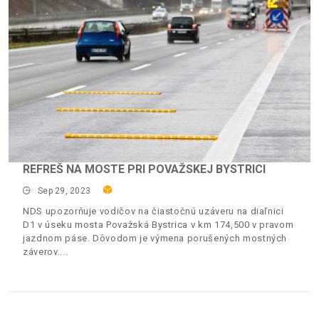
REFREŠ NA MOSTE PRI POVAŽSKEJ BYSTRICI
Sep 29, 2023
NDS upozorňuje vodičov na čiastočnú uzáveru na diaľnici
D1 v úseku mosta Považská Bystrica v km 174,500 v pravom
jazdnom páse. Dôvodom je výmena porušených mostných
záverov.