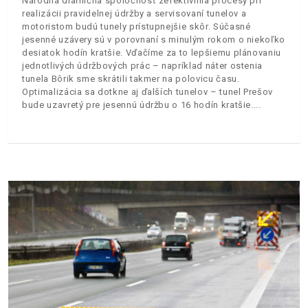
Národná diaľničná spoločnosť zefektívnila procesy pri
realizácii pravidelnej údržby a servisovaní tunelov a
motoristom budú tunely prístupnejšie skôr. Súčasné
jesenné uzávery sú v porovnaní s minulým rokom o niekoľko
desiatok hodín kratšie. Vďačíme za to lepšiemu plánovaniu
jednotlivých údržbových prác – napríklad náter ostenia
tunela Bôrik sme skrátili takmer na polovicu času.
Optimalizácia sa dotkne aj ďalších tunelov – tunel Prešov
bude uzavretý pre jesennú údržbu o 16 hodín kratšie.