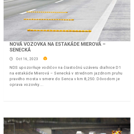
NOVÁ VOZOVKA NA ESTAKÁDE MIEROVÁ –
SENECKÁ
Oct 16, 2023
NDS upozorňuje vodičov na čiastočnú uzáveru diaľnice D1
na estakáde Mierová – Senecká v strednom jazdnom pruhu
pravého mosta v smere do Senca v km 8,250. Dôvodom je
oprava vozovky.