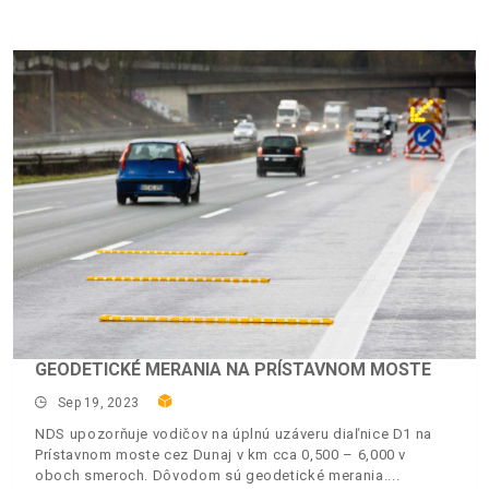
GEODETICKÉ MERANIA NA PRÍSTAVNOM MOSTE
Sep 19, 2023
NDS upozorňuje vodičov na úplnú uzáveru diaľnice D1 na
Prístavnom moste cez Dunaj v km cca 0,500 – 6,000 v
oboch smeroch. Dôvodom sú geodetické merania.