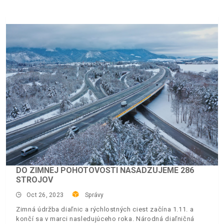
DO ZIMNEJ POHOTOVOSTI NASADZUJEME 286
STROJOV
Oct 26, 2023
Správy
Zimná údržba diaľnic a rýchlostných ciest začína 1.11. a
končí sa v marci nasledujúceho roka. Národná diaľničná