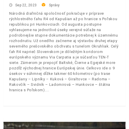
Sep 22, 2023
Správy
Národná diaľničná spoločnosť pokračuje v príprave
rýchlostného ťahu R4 od Kapušian až po hranice s Poľskou
republikou pri Hunkovciach. Od augusta postupne
vyhlasujeme na jednotlivé úseky verejné súťaže na
podrobnejšie stupne dokumentácie potrebnej k územnému
rozhodnutiu. Už onedlho začneme aj výstavbu druhej etapy
severného prešovského obchvatu s tunelom Okruhliak. Celý
ťah R4 naprieč Slovenskom je dôležitým koridorom
európskeho významu Via Carpatia a je súčasťou TEN-T
siete. Zámerom je prepojiť Baltské, Čierne a Egejské more
pozdĺž východnej hranice Európskej únie. Celkovo ide o 9
úsekov v súhrnnej dĺžke takmer 60 kilometrov (po trase
Kapušany – Lipníky – Kuková – Giraltovce – Radoma –
Rakovčík – Svidník – Ladomirová – Hunkovce – štátna
hranica s Poľskom).