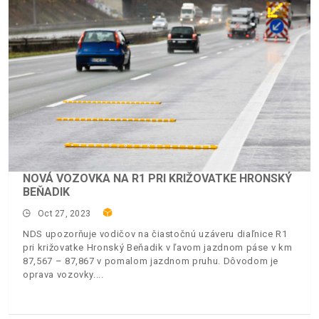
NOVÁ VOZOVKA NA R1 PRI KRIŽOVATKE HRONSKÝ
BEŇADIK
Oct 27, 2023
NDS upozorňuje vodičov na čiastočnú uzáveru diaľnice R1
pri križovatke Hronský Beňadik v ľavom jazdnom páse v km
87,567 – 87,867 v pomalom jazdnom pruhu. Dôvodom je
oprava vozovky.