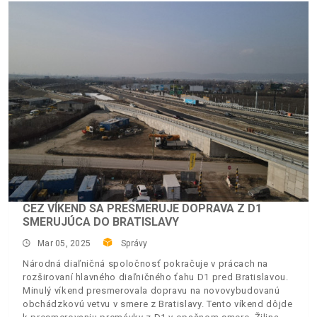
CEZ VÍKEND SA PRESMERUJE DOPRAVA Z D1
SMERUJÚCA DO BRATISLAVY
Mar 05, 2025
Správy
Národná diaľničná spoločnosť pokračuje v prácach na
rozširovaní hlavného diaľničného ťahu D1 pred Bratislavou.
Minulý víkend presmerovala dopravu na novovybudovanú
obchádzkovú vetvu v smere z Bratislavy. Tento víkend dôjde