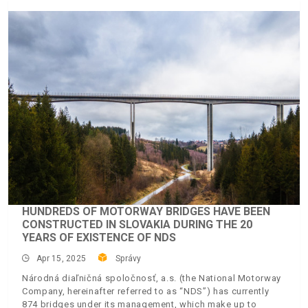
HUNDREDS OF MOTORWAY BRIDGES HAVE BEEN
CONSTRUCTED IN SLOVAKIA DURING THE 20
YEARS OF EXISTENCE OF NDS
Apr 15, 2025
Správy
Národná diaľničná spoločnosť, a.s. (the National Motorway
Company, hereinafter referred to as “NDS”) has currently
874 bridges under its management, which make up to