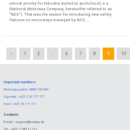
utmost priority for Národná diaľničná spoločnosť, a.s.
(National Motorway Company, hereinafter referred to as
“NDS”). That was the reason for introducing new safety
features on motorways managed by NDS.
‹
1
2
...
6
7
8
9
10
Important numbers
Motorway patrol:
0800 100 007
Vignette:
+421 2 32 777 777
E-toll:
+421 35 111 111
Contacts
E-mail.:
support@ndsas.sk
Tel.:
+421 2 583 11 111