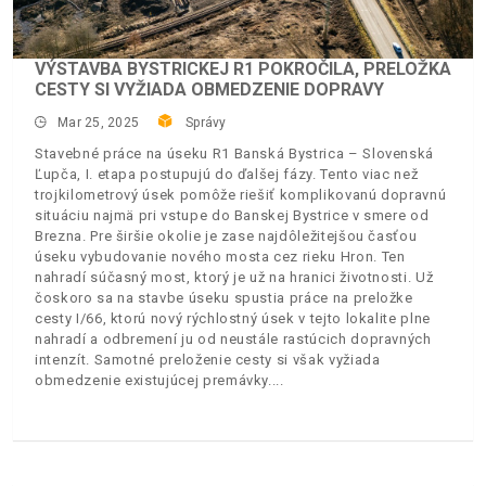
VÝSTAVBA BYSTRICKEJ R1 POKROČILA, PRELOŽKA
CESTY SI VYŽIADA OBMEDZENIE DOPRAVY
Mar 25, 2025
Správy
Stavebné práce na úseku R1 Banská Bystrica – Slovenská
Ľupča, I. etapa postupujú do ďalšej fázy. Tento viac než
trojkilometrový úsek pomôže riešiť komplikovanú dopravnú
situáciu najmä pri vstupe do Banskej Bystrice v smere od
Brezna. Pre širšie okolie je zase najdôležitejšou časťou
úseku vybudovanie nového mosta cez rieku Hron. Ten
nahradí súčasný most, ktorý je už na hranici životnosti. Už
čoskoro sa na stavbe úseku spustia práce na preložke
cesty I/66, ktorú nový rýchlostný úsek v tejto lokalite plne
nahradí a odbremení ju od neustále rastúcich dopravných
intenzít. Samotné preloženie cesty si však vyžiada
obmedzenie existujúcej premávky.