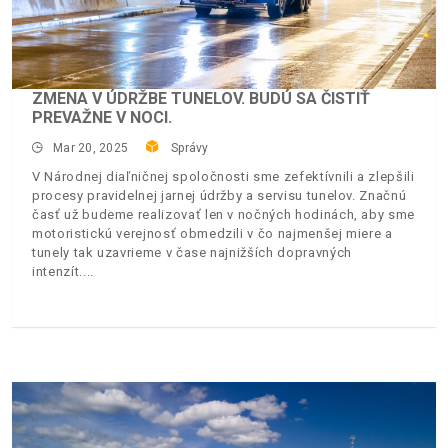
ZMENA V ÚDRŽBE TUNELOV. BUDÚ SA ČISTIŤ
PREVAŽNE V NOCI.
Mar 20, 2025
Správy
V Národnej diaľničnej spoločnosti sme zefektívnili a zlepšili
procesy pravidelnej jarnej údržby a servisu tunelov. Značnú
časť už budeme realizovať len v nočných hodinách, aby sme
motoristickú verejnosť obmedzili v čo najmenšej miere a
tunely tak uzavrieme v čase najnižších dopravných
intenzít.