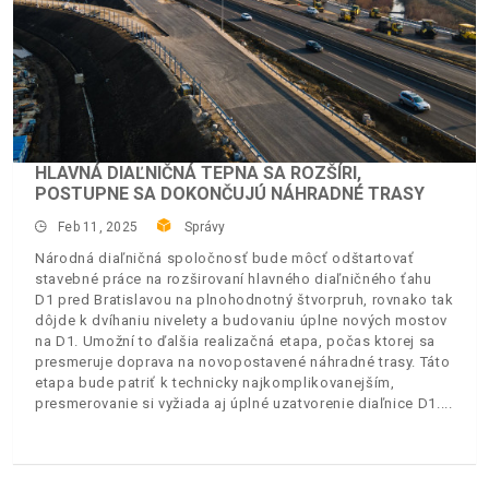
HLAVNÁ DIAĽNIČNÁ TEPNA SA ROZŠÍRI,
POSTUPNE SA DOKONČUJÚ NÁHRADNÉ TRASY
Feb 11, 2025
Správy
Národná diaľničná spoločnosť bude môcť odštartovať
stavebné práce na rozširovaní hlavného diaľničného ťahu
D1 pred Bratislavou na plnohodnotný štvorpruh, rovnako tak
dôjde k dvíhaniu nivelety a budovaniu úplne nových mostov
na D1. Umožní to ďalšia realizačná etapa, počas ktorej sa
presmeruje doprava na novopostavené náhradné trasy. Táto
etapa bude patriť k technicky najkomplikovanejším,
presmerovanie si vyžiada aj úplné uzatvorenie diaľnice D1.