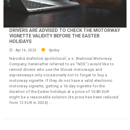
DRIVERS ARE ADVISED TO CHECK THE MOTORWAY
VIGNETTE VALIDITY BEFORE THE EASTER
HOLIDAYS
Apr 16, 2025
Správy
Národná diaľničná spoločnosť, a.s. (National Motorway
Company, hereinafter referred to as “NDS”) would like to
remind drivers who use the Slovak motorways and
expressways only occasionally not to forget to buy a
motorway vignette. If they do not have a valid electronic
motorway vignette, getting a 10-day vignette for the
duration of the Easter holidays at a price of 10.80 EUR
might be a reasonable solution (its price has been reduced
from 12 EUR in 2024).