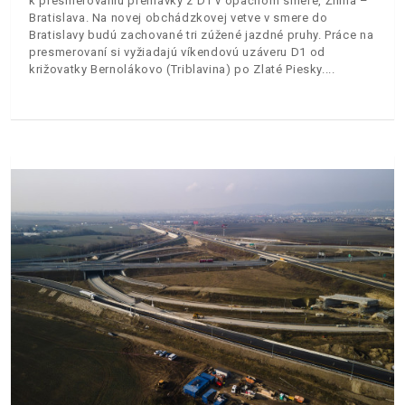
k presmerovaniu premávky z D1 v opačnom smere, Žilina –
Bratislava. Na novej obchádzkovej vetve v smere do
Bratislavy budú zachované tri zúžené jazdné pruhy. Práce na
presmerovaní si vyžiadajú víkendovú uzáveru D1 od
križovatky Bernolákovo (Triblavina) po Zlaté Piesky.