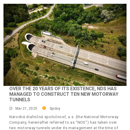
OVER THE 20 YEARS OF ITS EXISTENCE, NDS HAS
MANAGED TO CONSTRUCT TEN NEW MOTORWAY
TUNNELS
Mar 21, 2025
Správy
Národná diaľničná spoločnosť, a.s. (the National Motorway
Company, hereinafter referred to as “NDS”) has taken over
two motorway tunnels under its management at the time of