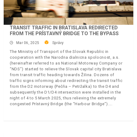
TRANSIT TRAFFIC IN BRATISLAVA REDIRECTED
FROM THE PRÍSTAVNÝ BRIDGE TO THE BYPASS
Mar 06, 2025
Správy
The Ministry of Transport of the Slovak Republic in
cooperation with the Narodna dialnicna spolocnost, a.s.
(hereinafter referred to as National Motorway Company or
“NDS”) started to relieve the Slovak capital city Bratislava
from transit traffic heading towards Žilina. Dozens of
traffic signs informing about redirecting the transit traffic
from the D2 motorway (Pečňa – Petržalka) to the D4 and
subsequently the D1/D4 intersection were installed in the
night of 4 to 5 March 2025, thus relieving the extremely
congested Prístavný Bridge (the “Harbour Bridge”).