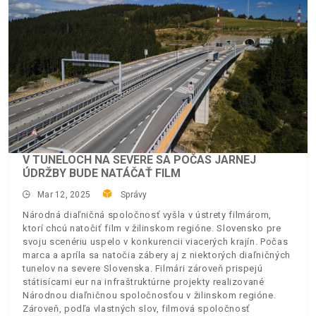
V TUNELOCH NA SEVERE SA POČAS JARNEJ
ÚDRŽBY BUDE NATÁČAŤ FILM
Mar 12, 2025
Správy
Národná diaľničná spoločnosť vyšla v ústrety filmárom,
ktorí chcú natočiť film v žilinskom regióne. Slovensko pre
svoju scenériu uspelo v konkurencii viacerých krajín. Počas
marca a apríla sa natočia zábery aj z niektorých diaľničných
tunelov na severe Slovenska. Filmári zároveň prispejú
státisícami eur na infraštruktúrne projekty realizované
Národnou diaľničnou spoločnosťou v žilinskom regióne.
Zároveň, podľa vlastných slov, filmová spoločnosť