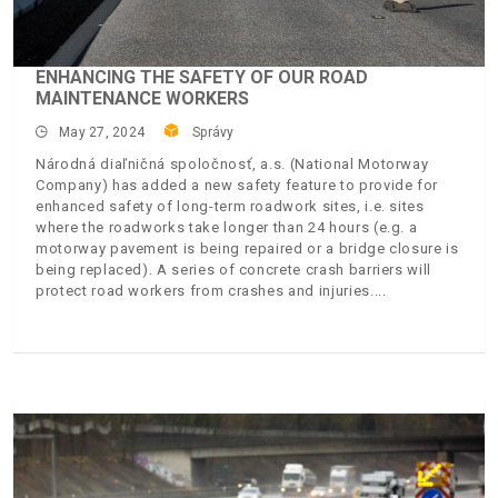
ENHANCING THE SAFETY OF OUR ROAD
MAINTENANCE WORKERS
May 27, 2024
Správy
Národná diaľničná spoločnosť, a.s. (National Motorway
Company) has added a new safety feature to provide for
enhanced safety of long-term roadwork sites, i.e. sites
where the roadworks take longer than 24 hours (e.g. a
motorway pavement is being repaired or a bridge closure is
being replaced). A series of concrete crash barriers will
protect road workers from crashes and injuries.