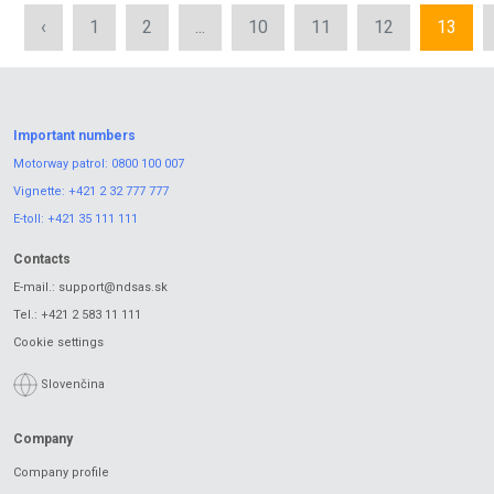
‹
1
2
...
10
11
12
13
Important numbers
Motorway patrol:
0800 100 007
Vignette:
+421 2 32 777 777
E-toll:
+421 35 111 111
Contacts
E-mail.:
support@ndsas.sk
Tel.:
+421 2 583 11 111
Cookie settings
Slovenčina
Company
Company profile