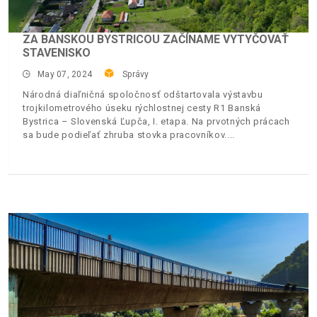
ZA BANSKOU BYSTRICOU ZAČÍNAME VYTYČOVAŤ
STAVENISKO
May 07, 2024
Správy
Národná diaľničná spoločnosť odštartovala výstavbu
trojkilometrového úseku rýchlostnej cesty R1 Banská
Bystrica – Slovenská Ľupča, I. etapa. Na prvotných prácach
sa bude podieľať zhruba stovka pracovníkov.