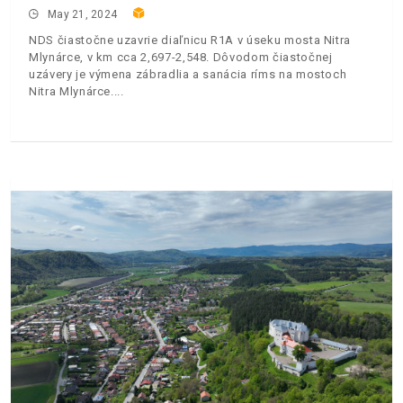
May 21, 2024
NDS čiastočne uzavrie diaľnicu R1A v úseku mosta Nitra
Mlynárce, v km cca 2,697-2,548. Dôvodom čiastočnej
uzávery je výmena zábradlia a sanácia ríms na mostoch
Nitra Mlynárce.