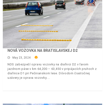
NOVÁ VOZOVKA NA BRATISLAVSKEJ D2
May 23, 2024
NDS zabezpečí opravu vozovky na diaľnici D2 v ľavom
jazdnom páse v km 64,200 – 63,450 v pripájacích pruhoch z
diaľnice D1 pri Pečnianskom lese. Dôvodom čiastočnej
uzávery je oprava vozovky.