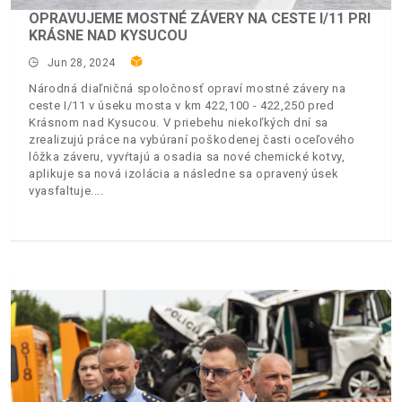
OPRAVUJEME MOSTNÉ ZÁVERY NA CESTE I/11 PRI
KRÁSNE NAD KYSUCOU
Jun 28, 2024
Národná diaľničná spoločnosť opraví mostné závery na
ceste I/11 v úseku mosta v km 422,100 - 422,250 pred
Krásnom nad Kysucou. V priebehu niekoľkých dní sa
zrealizujú práce na vybúraní poškodenej časti oceľového
lôžka záveru, vyvŕtajú a osadia sa nové chemické kotvy,
aplikuje sa nová izolácia a následne sa opravený úsek
vyasfaltuje.