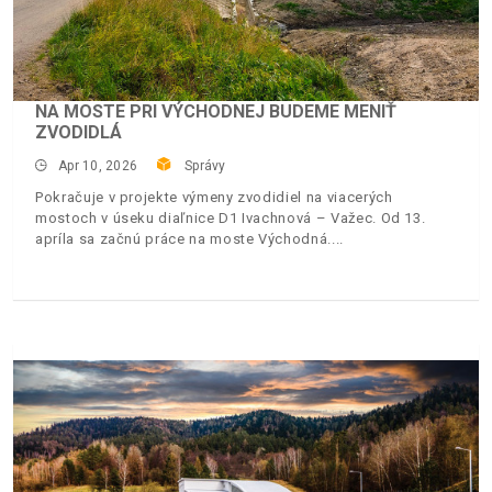
NA MOSTE PRI VÝCHODNEJ BUDEME MENIŤ
ZVODIDLÁ
Apr 10, 2026
Správy
Pokračuje v projekte výmeny zvodidiel na viacerých
mostoch v úseku diaľnice D1 Ivachnová – Važec. Od 13.
apríla sa začnú práce na moste Východná.