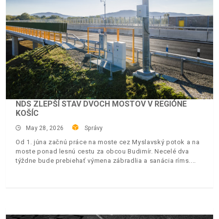
NDS ZLEPŠÍ STAV DVOCH MOSTOV V REGIÓNE
KOŠÍC
May 28, 2026
Správy
Od 1. júna začnú práce na moste cez Myslavský potok a na
moste ponad lesnú cestu za obcou Budimír. Necelé dva
týždne bude prebiehať výmena zábradlia a sanácia ríms.