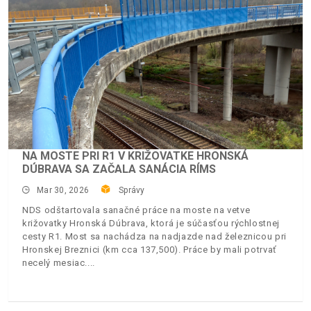
NA MOSTE PRI R1 V KRIŽOVATKE HRONSKÁ
DÚBRAVA SA ZAČALA SANÁCIA RÍMS
Mar 30, 2026
Správy
NDS odštartovala sanačné práce na moste na vetve
križovatky Hronská Dúbrava, ktorá je súčasťou rýchlostnej
cesty R1. Most sa nachádza na nadjazde nad železnicou pri
Hronskej Breznici (km cca 137,500). Práce by mali potrvať
necelý mesiac.