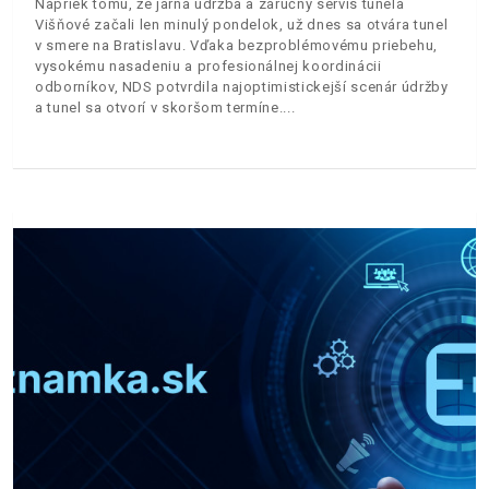
Napriek tomu, že jarná údržba a záručný servis tunela
Višňové začali len minulý pondelok, už dnes sa otvára tunel
v smere na Bratislavu. Vďaka bezproblémovému priebehu,
vysokému nasadeniu a profesionálnej koordinácii
odborníkov, NDS potvrdila najoptimistickejší scenár údržby
a tunel sa otvorí v skoršom termíne.