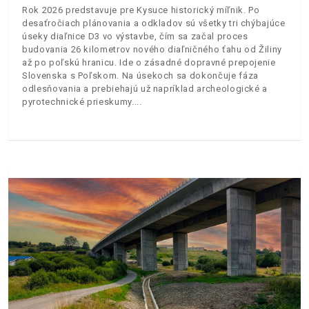
Rok 2026 predstavuje pre Kysuce historický míľnik. Po
desaťročiach plánovania a odkladov sú všetky tri chýbajúce
úseky diaľnice D3 vo výstavbe, čím sa začal proces
budovania 26 kilometrov nového diaľničného ťahu od Žiliny
až po poľskú hranicu. Ide o zásadné dopravné prepojenie
Slovenska s Poľskom. Na úsekoch sa dokončuje fáza
odlesňovania a prebiehajú už napríklad archeologické a
pyrotechnické prieskumy.