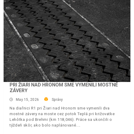
PRI ŽIARI NAD HRONOM SME VYMENILI MOSTNÉ
ZÁVERY
May 15, 2026
Správy
Na diaľnici R1 pri Žiari nad Hronom sme vymenili dva
mostné závery na moste cez potok Teplá pri križovatke
Lehôtka pod Brehmi (km 118,046). Práce sa ukončili o
týždeň skôr, ako bolo naplánované.