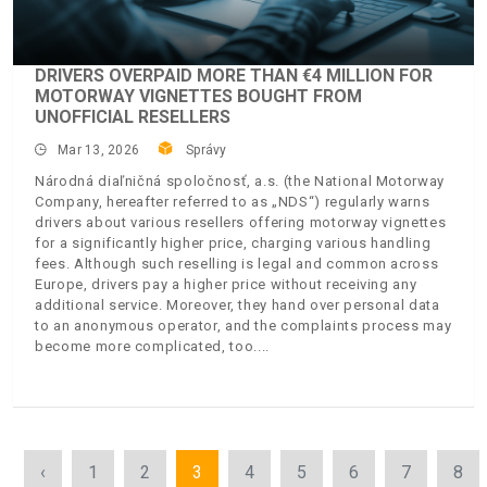
DRIVERS OVERPAID MORE THAN €4 MILLION FOR
MOTORWAY VIGNETTES BOUGHT FROM
UNOFFICIAL RESELLERS
Mar 13, 2026
Správy
Národná diaľničná spoločnosť, a.s. (the National Motorway
Company, hereafter referred to as „NDS“) regularly warns
drivers about various resellers offering motorway vignettes
for a significantly higher price, charging various handling
fees. Although such reselling is legal and common across
Europe, drivers pay a higher price without receiving any
additional service. Moreover, they hand over personal data
to an anonymous operator, and the complaints process may
become more complicated, too.
‹
1
2
3
4
5
6
7
8