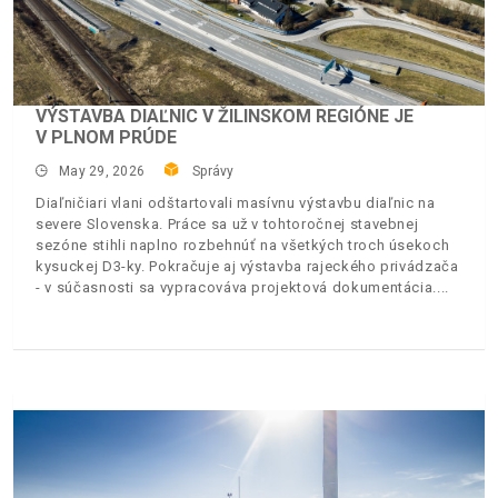
VÝSTAVBA DIAĽNIC V ŽILINSKOM REGIÓNE JE
V PLNOM PRÚDE
May 29, 2026
Správy
Diaľničiari vlani odštartovali masívnu výstavbu diaľnic na
severe Slovenska. Práce sa už v tohtoročnej stavebnej
sezóne stihli naplno rozbehnúť na všetkých troch úsekoch
kysuckej D3-ky. Pokračuje aj výstavba rajeckého privádzača
- v súčasnosti sa vypracováva projektová dokumentácia.