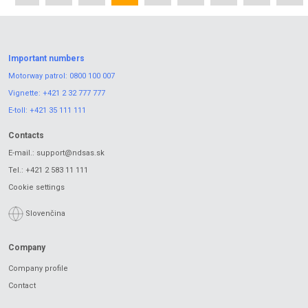
Important numbers
Motorway patrol:
0800 100 007
Vignette:
+421 2 32 777 777
E-toll:
+421 35 111 111
Contacts
E-mail.:
support@ndsas.sk
Tel.:
+421 2 583 11 111
Cookie settings
Slovenčina
Company
Company profile
Contact