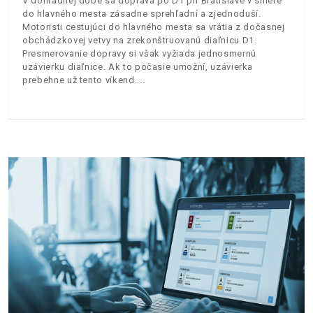
V dohľadnej dobe sa doprava po D1 pri Bratislave v smere
do hlavného mesta zásadne sprehľadní a zjednoduší.
Motoristi cestujúci do hlavného mesta sa vrátia z dočasnej
obchádzkovej vetvy na zrekonštruovanú diaľnicu D1.
Presmerovanie dopravy si však vyžiada jednosmernú
uzávierku diaľnice. Ak to počasie umožní, uzávierka
prebehne už tento víkend.