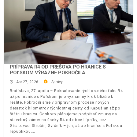
PRÍPRAVA R4 OD PREŠOVA PO HRANICE S
POĽSKOM VÝRAZNE POKROČILA
Apr 27, 2026
Správy
Bratislava, 27. apríla – Pokračovanie rýchlostného ťahu R4
až po hranice s Poľskom je o významný krok bližšie k
realite. Pokročili sme v prípravnom procese nových
desiatok kilometrov rýchlostnej cesty od Kapušian až po
štátnu hranicu. Čoskoro plánujeme podpísať zmluvy na
stavebný zámer na úseky R4 od obce Lipníky, cez
Giraltovce, Stročín, Svidník – juh, až po hranice s Poľskou
republikou.