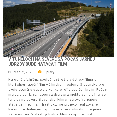
V TUNELOCH NA SEVERE SA POČAS JARNEJ
ÚDRŽBY BUDE NATÁČAŤ FILM
Mar 12, 2025
Správy
Národná diaľničná spoločnosť vyšla v ústrety filmárom,
ktorí chcú natočiť film v žilinskom regióne. Slovensko pre
svoju scenériu uspelo v konkurencii viacerých krajín. Počas
marca a apríla sa natočia zábery aj z niektorých diaľničných
tunelov na severe Slovenska. Filmári zároveň prispejú
státisícami eur na infraštruktúrne projekty realizované
Národnou diaľničnou spoločnosťou v žilinskom regióne.
Zároveň, podľa vlastných slov, filmová spoločnosť