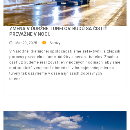
ZMENA V ÚDRŽBE TUNELOV. BUDÚ SA ČISTIŤ
PREVAŽNE V NOCI.
Mar 20, 2025
Správy
V Národnej diaľničnej spoločnosti sme zefektívnili a zlepšili
procesy pravidelnej jarnej údržby a servisu tunelov. Značnú
časť už budeme realizovať len v nočných hodinách, aby sme
motoristickú verejnosť obmedzili v čo najmenšej miere a
tunely tak uzavrieme v čase najnižších dopravných
intenzít.