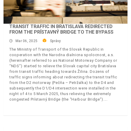
TRANSIT TRAFFIC IN BRATISLAVA REDIRECTED
FROM THE PRÍSTAVNÝ BRIDGE TO THE BYPASS
Mar 06, 2025
Správy
The Ministry of Transport of the Slovak Republic in
cooperation with the Narodna dialnicna spolocnost, a.s.
(hereinafter referred to as National Motorway Company or
“NDS”) started to relieve the Slovak capital city Bratislava
from transit traffic heading towards Žilina. Dozens of
traffic signs informing about redirecting the transit traffic
from the D2 motorway (Pečňa – Petržalka) to the D4 and
subsequently the D1/D4 intersection were installed in the
night of 4 to 5 March 2025, thus relieving the extremely
congested Prístavný Bridge (the “Harbour Bridge”).