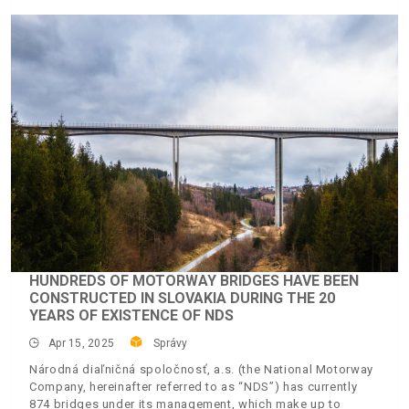
HUNDREDS OF MOTORWAY BRIDGES HAVE BEEN
CONSTRUCTED IN SLOVAKIA DURING THE 20
YEARS OF EXISTENCE OF NDS
Apr 15, 2025
Správy
Národná diaľničná spoločnosť, a.s. (the National Motorway
Company, hereinafter referred to as “NDS”) has currently
874 bridges under its management, which make up to