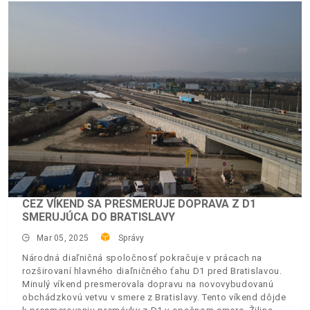
CEZ VÍKEND SA PRESMERUJE DOPRAVA Z D1
SMERUJÚCA DO BRATISLAVY
Mar 05, 2025
Správy
Národná diaľničná spoločnosť pokračuje v prácach na
rozširovaní hlavného diaľničného ťahu D1 pred Bratislavou.
Minulý víkend presmerovala dopravu na novovybudovanú
obchádzkovú vetvu v smere z Bratislavy. Tento víkend dôjde