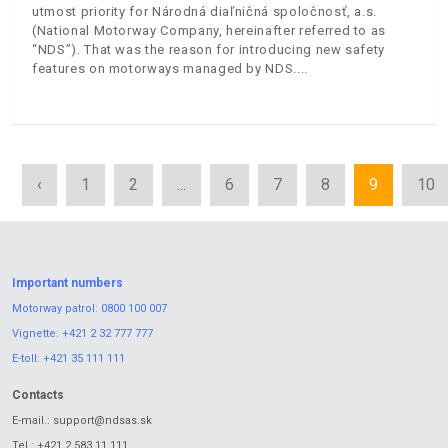
utmost priority for Národná diaľničná spoločnosť, a.s.
(National Motorway Company, hereinafter referred to as
“NDS”). That was the reason for introducing new safety
features on motorways managed by NDS.
‹
1
2
...
6
7
8
9
10
Important numbers
Motorway patrol:
0800 100 007
Vignette:
+421 2 32 777 777
E-toll:
+421 35 111 111
Contacts
E-mail.:
support@ndsas.sk
Tel.:
+421 2 583 11 111