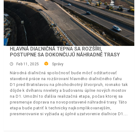
HLAVNÁ DIAĽNIČNÁ TEPNA SA ROZŠÍRI,
POSTUPNE SA DOKONČUJÚ NÁHRADNÉ TRASY
Feb 11, 2025
Správy
Národná diaľničná spoločnosť bude môcť odštartovať
stavebné práce na rozširovaní hlavného diaľničného ťahu
D1 pred Bratislavou na plnohodnotný štvorpruh, rovnako tak
dôjde k dvíhaniu nivelety a budovaniu úplne nových mostov
na D1. Umožní to ďalšia realizačná etapa, počas ktorej sa
presmeruje doprava na novopostavené náhradné trasy. Táto
etapa bude patriť k technicky najkomplikovanejším,
presmerovanie si vyžiada aj úplné uzatvorenie diaľnice D1.