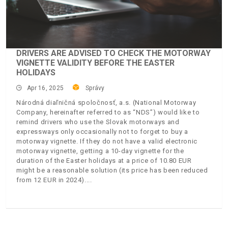
DRIVERS ARE ADVISED TO CHECK THE MOTORWAY
VIGNETTE VALIDITY BEFORE THE EASTER
HOLIDAYS
Apr 16, 2025
Správy
Národná diaľničná spoločnosť, a.s. (National Motorway
Company, hereinafter referred to as “NDS”) would like to
remind drivers who use the Slovak motorways and
expressways only occasionally not to forget to buy a
motorway vignette. If they do not have a valid electronic
motorway vignette, getting a 10-day vignette for the
duration of the Easter holidays at a price of 10.80 EUR
might be a reasonable solution (its price has been reduced
from 12 EUR in 2024).