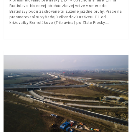
k presmerovaniu premávky z D1 v opačnom smere, Žilina –
Bratislava. Na novej obchádzkovej vetve v smere do
Bratislavy budú zachované tri zúžené jazdné pruhy. Práce na
presmerovaní si vyžiadajú víkendovú uzáveru D1 od
križovatky Bernolákovo (Triblavina) po Zlaté Piesky.