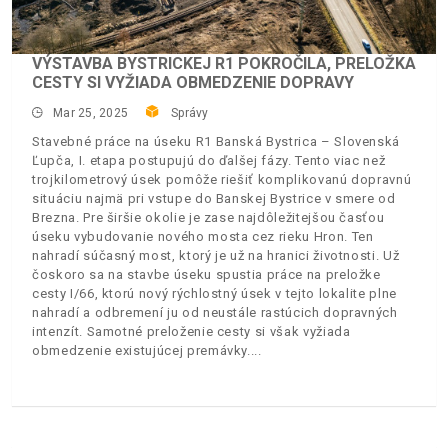
VÝSTAVBA BYSTRICKEJ R1 POKROČILA, PRELOŽKA
CESTY SI VYŽIADA OBMEDZENIE DOPRAVY
Mar 25, 2025
Správy
Stavebné práce na úseku R1 Banská Bystrica – Slovenská
Ľupča, I. etapa postupujú do ďalšej fázy. Tento viac než
trojkilometrový úsek pomôže riešiť komplikovanú dopravnú
situáciu najmä pri vstupe do Banskej Bystrice v smere od
Brezna. Pre širšie okolie je zase najdôležitejšou časťou
úseku vybudovanie nového mosta cez rieku Hron. Ten
nahradí súčasný most, ktorý je už na hranici životnosti. Už
čoskoro sa na stavbe úseku spustia práce na preložke
cesty I/66, ktorú nový rýchlostný úsek v tejto lokalite plne
nahradí a odbremení ju od neustále rastúcich dopravných
intenzít. Samotné preloženie cesty si však vyžiada
obmedzenie existujúcej premávky.