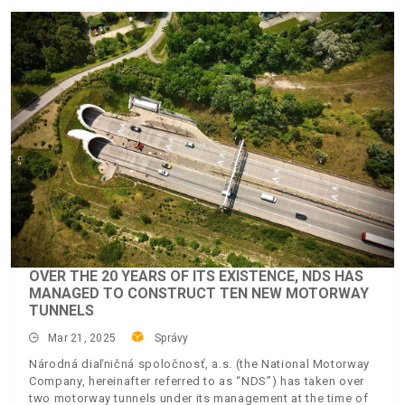
OVER THE 20 YEARS OF ITS EXISTENCE, NDS HAS
MANAGED TO CONSTRUCT TEN NEW MOTORWAY
TUNNELS
Mar 21, 2025
Správy
Národná diaľničná spoločnosť, a.s. (the National Motorway
Company, hereinafter referred to as “NDS”) has taken over
two motorway tunnels under its management at the time of