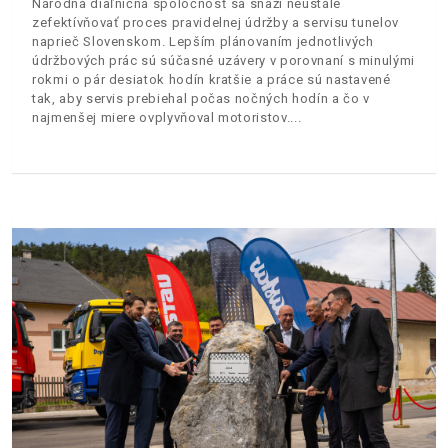
Národná diaľničná spoločnosť sa snaží neustále
zefektívňovať proces pravidelnej údržby a servisu tunelov
naprieč Slovenskom. Lepším plánovaním jednotlivých
údržbových prác sú súčasné uzávery v porovnaní s minulými
rokmi o pár desiatok hodín kratšie a práce sú nastavené
tak, aby servis prebiehal počas nočných hodín a čo v
najmenšej miere ovplyvňoval motoristov.