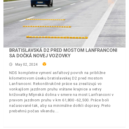
BRATISLAVSKÁ D2 PRED MOSTOM LANFRANCONI
SA DOČKÁ NOVEJ VOZOVKY
May 02, 2024
NDS kompletne vymení asfaltový povrch na približne
kilometrovom úseku bratislavskej D2 pred mostom
Lanfranconi. Rekonštrukčné práce sa zrealizujú vo
vonkajšom jazdnom pruhu vrátane krajnice a vetvy
križovatky Mlynská dolina v smere na most Lanfranconi v
pravom jazdnom pruhu v km 61,800 -62,500. Práce boli
načasované tak, aby sa minimálne dotkli dopravy. Preto
prebehnú počas víkendu.