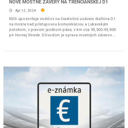
NOVÉ MOSTNÉ ZÁVERY NA TRENČIANSKEJ D1
Apr 12, 2024
NDS upozorňuje vodičov na čiastočnú uzáveru diaľnice D1
na moste nad prístupovou komunikáciou a Lukavským
potokom, v pravom jazdnom páse, v km cca 93,500-93,900
pri Hornej Strede. Dôvodom je oprava mostných záverov.