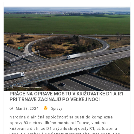
PRÁCE NA OPRAVE MOSTU V KRIŽOVATKE D1 A R1
PRI TRNAVE ZAČÍNAJÚ PO VEĽKEJ NOCI
Mar 28, 2024
Správy
Národná diaľničná spoločnosť sa pustí do komplexnej
opravy 80 metrov dlhého mostu pri Trnave, v mieste
križovania diaľnice D1 a rýchlostnej cesty R1, až 6. apríla