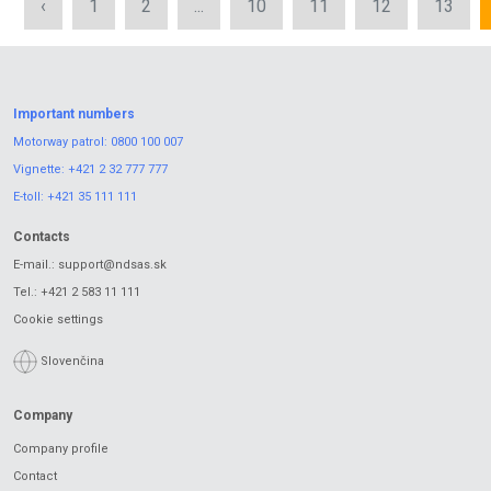
‹
1
2
...
10
11
12
13
Important numbers
Motorway patrol:
0800 100 007
Vignette:
+421 2 32 777 777
E-toll:
+421 35 111 111
Contacts
E-mail.:
support@ndsas.sk
Tel.:
+421 2 583 11 111
Cookie settings
Slovenčina
Company
Company profile
Contact