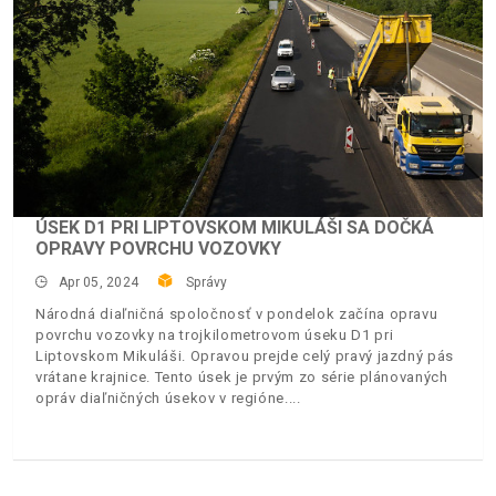
ÚSEK D1 PRI LIPTOVSKOM MIKULÁŠI SA DOČKÁ
OPRAVY POVRCHU VOZOVKY
Apr 05, 2024
Správy
Národná diaľničná spoločnosť v pondelok začína opravu
povrchu vozovky na trojkilometrovom úseku D1 pri
Liptovskom Mikuláši. Opravou prejde celý pravý jazdný pás
vrátane krajnice. Tento úsek je prvým zo série plánovaných
opráv diaľničných úsekov v regióne.