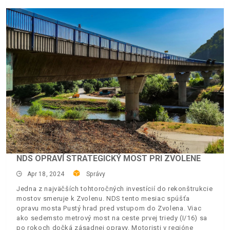
NDS OPRAVÍ STRATEGICKÝ MOST PRI ZVOLENE
Apr 18, 2024
Správy
Jedna z najväčších tohtoročných investícií do rekonštrukcie
mostov smeruje k Zvolenu. NDS tento mesiac spúšťa
opravu mosta Pustý hrad pred vstupom do Zvolena. Viac
ako sedemsto metrový most na ceste prvej triedy (I/16) sa
po rokoch dočká zásadnej opravy. Motoristi v regióne