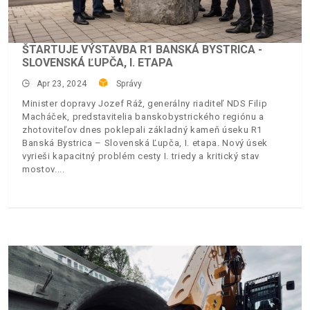
ŠTARTUJE VÝSTAVBA R1 BANSKÁ BYSTRICA -
SLOVENSKÁ ĽUPČA, I. ETAPA
Apr 23, 2024
Správy
Minister dopravy Jozef Ráž, generálny riaditeľ NDS Filip
Macháček, predstavitelia banskobystrického regiónu a
zhotoviteľov dnes poklepali základný kameň úseku R1
Banská Bystrica – Slovenská Ľupča, I. etapa. Nový úsek
vyrieši kapacitný problém cesty I. triedy a kritický stav
mostov.