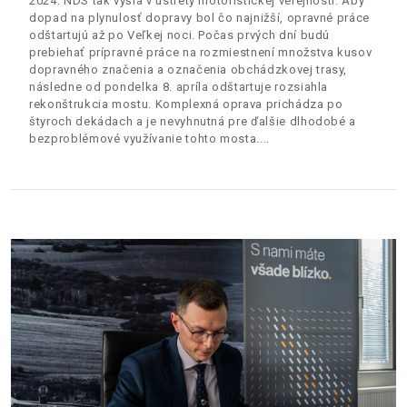
2024. NDS tak vyšla v ústrety motoristickej verejnosti. Aby
dopad na plynulosť dopravy bol čo najnižší, opravné práce
odštartujú až po Veľkej noci. Počas prvých dní budú
prebiehať prípravné práce na rozmiestnení množstva kusov
dopravného značenia a označenia obchádzkovej trasy,
následne od pondelka 8. apríla odštartuje rozsiahla
rekonštrukcia mostu. Komplexná oprava prichádza po
štyroch dekádach a je nevyhnutná pre ďalšie dlhodobé a
bezproblémové využívanie tohto mosta.