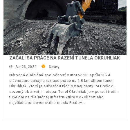
ZAČALI SA PRÁCE NA RAZENÍ TUNELA OKRUHLIAK
Apr 23, 2024
Správy
Národná diaľničná spoločnosť v utorok 23. apríla 2024
slávnostne zahájila raziace práce na 1,8 km dlhom tuneli
Okruhliak, ktorý je súčasťou rýchlostnej cesty R4 Prešov –
severný obchvat, II. etapa. Tunel Okruhliak je v poradí tretím
tunelom na diaľničnej infraštruktúre v okolí tretieho
najväčšieho slovenského mesta Prešov.