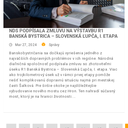
NDS PODPÍSALA ZMLUVU NA VÝSTAVBU R1
BANSKÁ BYSTRICA – SLOVENSKÁ ĽUPČA, I. ETAPA
Mar 27, 2024
Správy
Banskobystričania sa dočkajú vyriešenia jedného z
najväčších dopravných problémov v ich regióne. Národná
diaľničná spoločnosť podpísala zmluvu so zhotoviteľmi
úseku R1 Banská Bystrica – Slovenská Ľupča, I. etapa. Viac
ako trojkilometrový úsek už v rámci prvej etapy pomôže
riešiť komplikovanú dopravnú situáciu najmä pri mestskej
časti Šalková. Pre širšie okolie je najdôležitejšie
vybudovanie nového mostu cez Hron. Ten nahradí súčasný
most, ktorý je na hranici životnosti.