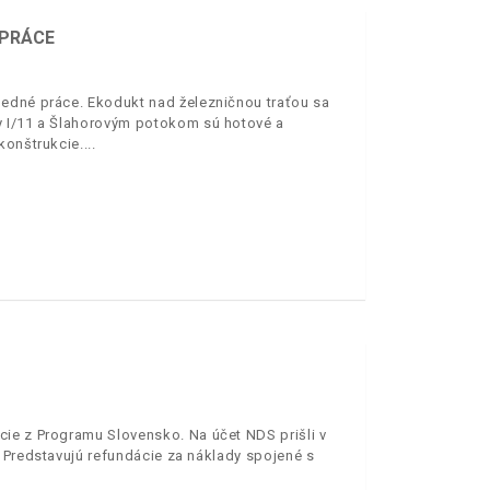
 PRÁCE
ledné práce. Ekodukt nad železničnou traťou sa
y I/11 a Šlahorovým potokom sú hotové a
konštrukcie.
ie z Programu Slovensko. Na účet NDS prišli v
 Predstavujú refundácie za náklady spojené s