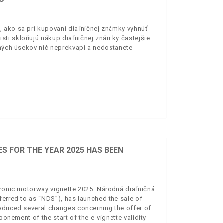
 ako sa pri kupovaní diaľničnej známky vyhnúť
sti skloňujú nákup diaľničnej známky častejšie
ených úsekov nič neprekvapí a nedostanete
S FOR THE YEAR 2025 HAS BEEN
tronic motorway vignette 2025. Národná diaľničná
ferred to as “NDS”), has launched the sale of
roduced several changes concerning the offer of
ponement of the start of the e-vignette validity