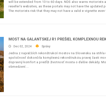
will be extended from 13 to 60 days. NDS also warns motorists ag
reseller's websites, as these portals may not have the updated p
The motorists risk that they may not have a valid e-vignette even 
MOST NA GALANTSKEJ R1 PREŠIEL KOMPLEXNOU R
Dec 02, 2024
Správy
Jedna z najväčších rekonštrukcií mostov na Slovensku sa stihla 
spoločnosť dokončila komplexnú rekonštrukciu pravej časti mos
dopravný komfort a predĺži životnosť mosta o ďalšie dekády. Mo
obmedzení.