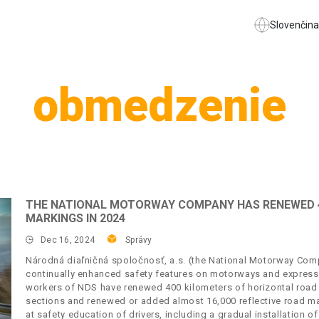
Slovenčina
obmedzenie
THE NATIONAL MOTORWAY COMPANY HAS RENEWED 
MARKINGS IN 2024
Dec 16, 2024
Správy
Národná diaľničná spoločnosť, a.s. (the National Motorway Comp
continually enhanced safety features on motorways and expresswa
workers of NDS have renewed 400 kilometers of horizontal road 
sections and renewed or added almost 16,000 reflective road ma
at safety education of drivers, including a gradual installation 