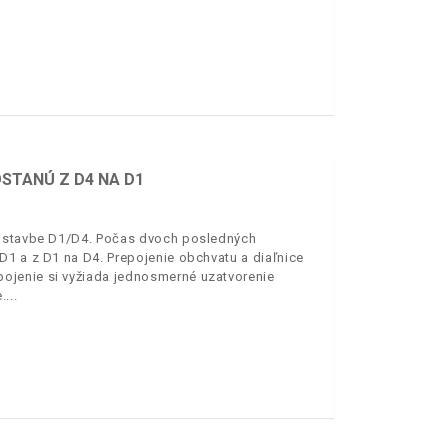
STANÚ Z D4 NA D1
a stavbe D1/D4. Počas dvoch posledných
D1 a z D1 na D4. Prepojenie obchvatu a diaľnice
ojenie si vyžiada jednosmerné uzatvorenie
.