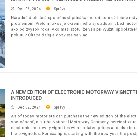
Dec 06, 2024
Správy
Národná diaľničná spoločnosť prináša motoristom užitočné rady,
problémom. Prelom rokov je okrem iného aj obdobím, keď motori
ako po zvyšok roka. Ako mať istotu, že vás pri využití spoplatn
pokutu? Čítajte ďalej a dozviete sa viac.
A NEW EDITION OF ELECTRONIC MOTORWAY VIGNETTE
INTRODUCED
Dec 02, 2024
Správy
As of today, motorists can purchase the new edition of the elec
spoločnosť, a.s. (the National Motorway Company, hereinafter re
electronic motorway vignettes with updated prices and also int
the e-vignettes. For example, starting with the new year, the post