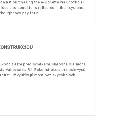
ainst purchasing the e-vignette via unofficial
rices and conditions reflected in their systems.
though they pay for it.
EKONŠTRUKCIOU
ukončiť ešte pred sviatkami. Národná diaľničná
ta Váhovce na R1. Rekonštrukcia prinesie vyšší
toristi už využívajú most bez akýchkoľvek