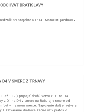
 OBCHVAT BRATISLAVY
dzník pri projekte D1/D4 . Motoristi jazdiaci v
 D4 V SMERE Z TRNAVY
 až 1.12.) pripojiť druhú vetvu z D1 na D4.
vy z D1 na D4 v smere na Raču aj v smere od
ort v hlavnom meste. Napojenie ďalšej vetvy si
. Uzatváranie diaľnice začne už v piatok o