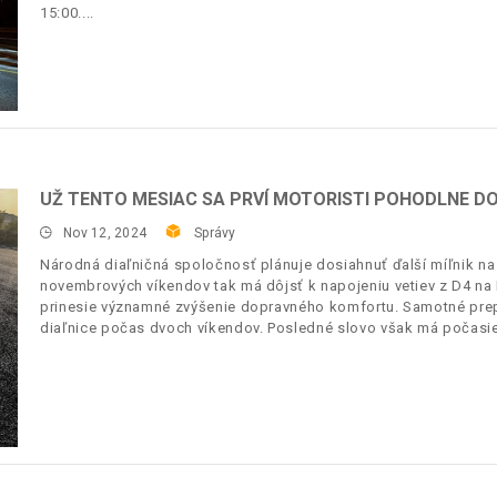
15:00.
UŽ TENTO MESIAC SA PRVÍ MOTORISTI POHODLNE DO
Nov 12, 2024
Správy
Národná diaľničná spoločnosť plánuje dosiahnuť ďalší míľnik n
novembrových víkendov tak má dôjsť k napojeniu vetiev z D4 na 
prinesie významné zvýšenie dopravného komfortu. Samotné prep
diaľnice počas dvoch víkendov. Posledné slovo však má počasie