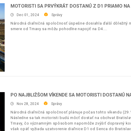
MOTORISTI SA PRVÝKRÁT DOSTANÚ Z D1 PRIAMO NA
Dec 01, 2024
Správy
Národná diaľničná spoločnosť úspešne dosiahla ďalší dôležitý me
smere od Trnavy sa môžu pohodlne napojiť na D4.
PO NAJBLIŽŠOM VÍKENDE SA MOTORISTI DOSTANÚ NA
Nov 28, 2024
Správy
Národná diaľničná spoločnosť plánuje počas tohto víkendu (29.11.
Následne sa tak motoristi budú môcť dostať na obchvat Bratisla
Trnavy, čo významným spôsobom napomôže zvýšiť dopravný komf
však opäť vyžiada uzatvorenie diaľnice D1 od Senca do Bratislavy