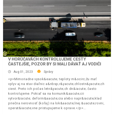
V HORÚČAVÁCH KONTROLUJEME CESTY
ČASTEJŠIE, POZOR BY SI MALI DÁVAŤ AJ VODIČI
Aug 01, 2023
Správy
<p>Mimoriadne vysok&eacute; teploty m&ocirc;žu mať
vplyv aj na stav diaľnic a&nbsp;r&yacute;chlostn&yacute;ch
ciest. Preto ich počas letn&yacute;ch dn&iacute; často
kontrolujeme. Pokiaľ sa na komunik&aacute;cii
vytvor&iacute; deform&aacute;cia alebo napr&iacute;klad
priečna nerovnosť (koľaj) na lok&aacute;lnej &uacute;rovni,
operat&iacute;vne pristupujeme k oprave.</p>