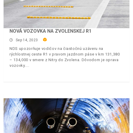
NOVÁ VOZOVKA NA ZVOLENSKEJ R1
Sep 14, 2023
NDS upozorňuje vodičov na čiastočnú uzáveru na
rýchlostnej ceste R1 v pravom jazdnom páse v km 131,380
– 134,000 v smere z Nitry do Zvolena. Dôvodom je oprava
vozovky.