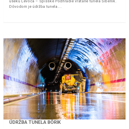
úseku Levoča – Spišské Podhradie vrátane tunela Šibenik.
Dôvodom je údržba tunela.
ÚDRŽBA TUNELA BÔRIK