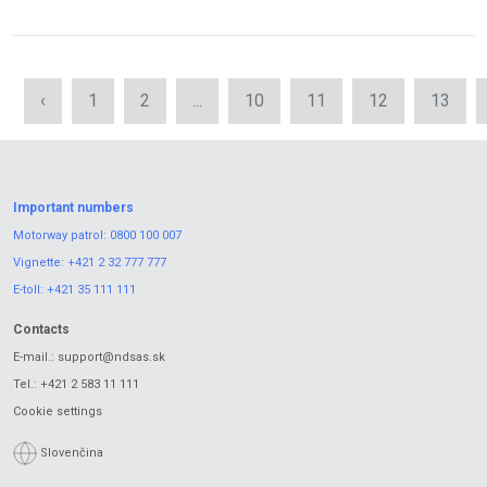
‹
1
2
...
10
11
12
13
Important numbers
Motorway patrol:
0800 100 007
Vignette:
+421 2 32 777 777
E-toll:
+421 35 111 111
Contacts
E-mail.:
support@ndsas.sk
Tel.:
+421 2 583 11 111
Cookie settings
Slovenčina