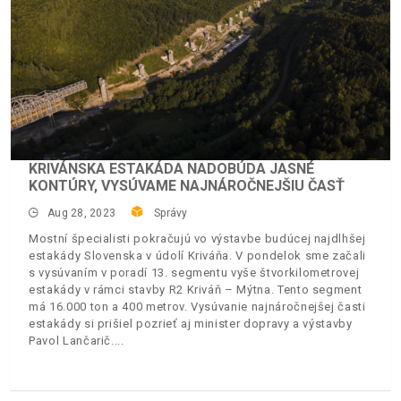
KRIVÁNSKA ESTAKÁDA NADOBÚDA JASNÉ
KONTÚRY, VYSÚVAME NAJNÁROČNEJŠIU ČASŤ
Aug 28, 2023
Správy
Mostní špecialisti pokračujú vo výstavbe budúcej najdlhšej
estakády Slovenska v údolí Kriváňa. V pondelok sme začali
s vysúvaním v poradí 13. segmentu vyše štvorkilometrovej
estakády v rámci stavby R2 Kriváň – Mýtna. Tento segment
má 16.000 ton a 400 metrov. Vysúvanie najnáročnejšej časti
estakády si prišiel pozrieť aj minister dopravy a výstavby
Pavol Lančarič.