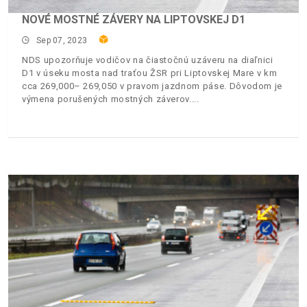
NOVÉ MOSTNÉ ZÁVERY NA LIPTOVSKEJ D1
Sep 07, 2023
NDS upozorňuje vodičov na čiastočnú uzáveru na diaľnici
D1 v úseku mosta nad traťou ŽSR pri Liptovskej Mare v km
cca 269,000– 269,050 v pravom jazdnom páse. Dôvodom je
výmena porušených mostných záverov.