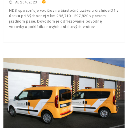
Aug 04, 2023
NDS upozorňuje vodičov na čiastočnú uzáveru diaľnice D1 v
úseku pri Východnej v km 295,710 - 297,820 v pravom
jazdnom páse. Dôvodom je odfrézovanie pôvodnej
vozovky a pokládka nových asfaltových vrstiev.