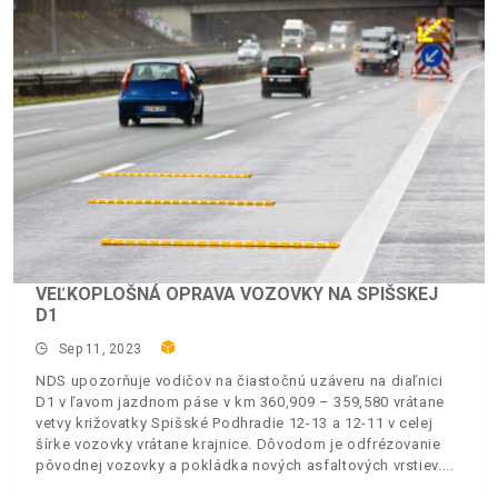
VEĽKOPLOŠNÁ OPRAVA VOZOVKY NA SPIŠSKEJ
D1
Sep 11, 2023
NDS upozorňuje vodičov na čiastočnú uzáveru na diaľnici
D1 v ľavom jazdnom páse v km 360,909 – 359,580 vrátane
vetvy križovatky Spišské Podhradie 12-13 a 12-11 v celej
šírke vozovky vrátane krajnice. Dôvodom je odfrézovanie
pôvodnej vozovky a pokládka nových asfaltových vrstiev.