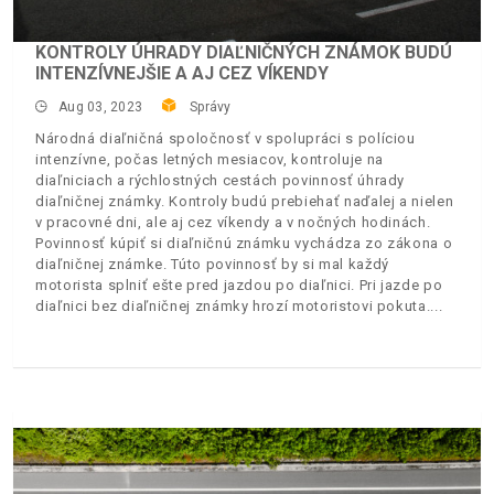
KONTROLY ÚHRADY DIAĽNIČNÝCH ZNÁMOK BUDÚ
INTENZÍVNEJŠIE A AJ CEZ VÍKENDY
Aug 03, 2023
Správy
Národná diaľničná spoločnosť v spolupráci s políciou
intenzívne, počas letných mesiacov, kontroluje na
diaľniciach a rýchlostných cestách povinnosť úhrady
diaľničnej známky. Kontroly budú prebiehať naďalej a nielen
v pracovné dni, ale aj cez víkendy a v nočných hodinách.
Povinnosť kúpiť si diaľničnú známku vychádza zo zákona o
diaľničnej známke. Túto povinnosť by si mal každý
motorista splniť ešte pred jazdou po diaľnici. Pri jazde po
diaľnici bez diaľničnej známky hrozí motoristovi pokuta.