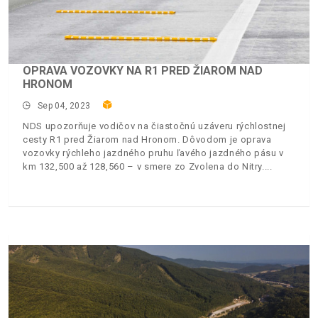
OPRAVA VOZOVKY NA R1 PRED ŽIAROM NAD
HRONOM
Sep 04, 2023
NDS upozorňuje vodičov na čiastočnú uzáveru rýchlostnej
cesty R1 pred Žiarom nad Hronom. Dôvodom je oprava
vozovky rýchleho jazdného pruhu ľavého jazdného pásu v
km 132,500 až 128,560 – v smere zo Zvolena do Nitry.