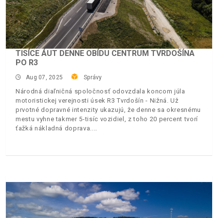
TISÍCE ÁUT DENNE OBÍDU CENTRUM TVRDOŠÍNA
PO R3
Aug 07, 2025
Správy
Národná diaľničná spoločnosť odovzdala koncom júla
motoristickej verejnosti úsek R3 Tvrdošín - Nižná. Už
prvotné dopravné intenzity ukazujú, že denne sa okresnému
mestu vyhne takmer 5-tisíc vozidiel, z toho 20 percent tvorí
ťažká nákladná doprava.