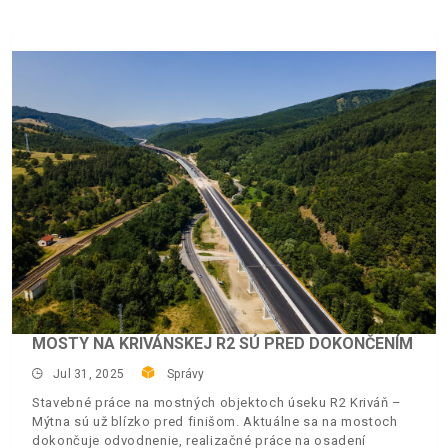
MOSTY NA KRIVÁNSKEJ R2 SÚ PRED DOKONČENÍM
Jul 31, 2025
Správy
Stavebné práce na mostných objektoch úseku R2 Kriváň –
Mýtna sú už blízko pred finišom. Aktuálne sa na mostoch
dokončuje odvodnenie, realizačné práce na osadení