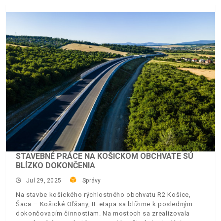
STAVEBNÉ PRÁCE NA KOŠICKOM OBCHVATE SÚ
BLÍZKO DOKONČENIA
Jul 29, 2025
Správy
Na stavbe košického rýchlostného obchvatu R2 Košice,
Šaca – Košické Oľšany, II. etapa sa blížime k posledným
dokončovacím činnostiam. Na mostoch sa zrealizovala