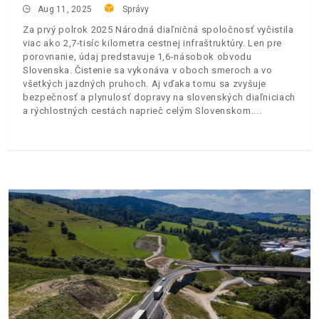
Aug 11, 2025
Správy
Za prvý polrok 2025 Národná diaľničná spoločnosť vyčistila
viac ako 2,7-tisíc kilometra cestnej infraštruktúry. Len pre
porovnanie, údaj predstavuje 1,6-násobok obvodu
Slovenska. Čistenie sa vykonáva v oboch smeroch a vo
všetkých jazdných pruhoch. Aj vďaka tomu sa zvyšuje
bezpečnosť a plynulosť dopravy na slovenských diaľniciach
a rýchlostných cestách naprieč celým Slovenskom.