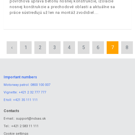
povrchová úprava betónu nosnej konštrukcie, izolácie
nosnej konštrukcie a prechodové oblasti a aktuálne sa
práce sústreďujú už len na montáž zvodidiel.
‹
1
2
3
4
5
6
7
8
Important numbers
Motorway patrol:
0800 100 007
Vignette:
+421 2 32 777 777
E-toll:
+421 35 111 111
Contacts
E-mail.:
support@ndsas.sk
Tel.:
+421 2 583 11 111
Cookie settings