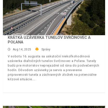
KRÁTKA UZÁVIERKA TUNELOV SVRČINOVEC A
POĽANA
Aug 14, 2025
Správy
V sobotu 16. augusta sa uskutoční niekoľkohodinová
uzávierka diaľničných tunelov Svrčinovec a Poľana. Tunely
budú pre motoristov neprejazdné od rána do podvečerných
hodín. Dôvodom uzávierky je servis a preverenie
pripravenosti tunela a záchranných zložiek na potenciálne
krízové situácie.