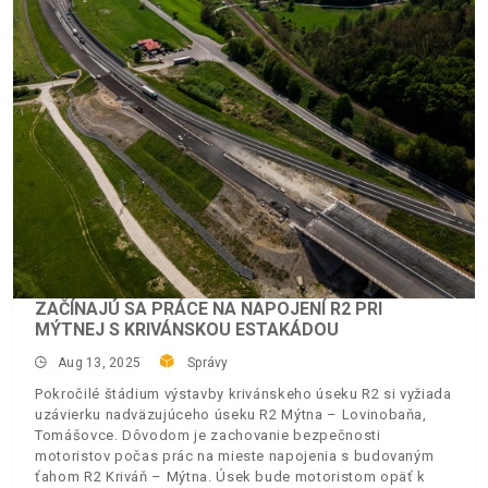
ZAČÍNAJÚ SA PRÁCE NA NAPOJENÍ R2 PRI
MÝTNEJ S KRIVÁNSKOU ESTAKÁDOU
Aug 13, 2025
Správy
Pokročilé štádium výstavby krivánskeho úseku R2 si vyžiada
uzávierku nadväzujúceho úseku R2 Mýtna – Lovinobaňa,
Tomášovce. Dôvodom je zachovanie bezpečnosti
motoristov počas prác na mieste napojenia s budovaným
ťahom R2 Kriváň – Mýtna. Úsek bude motoristom opäť k