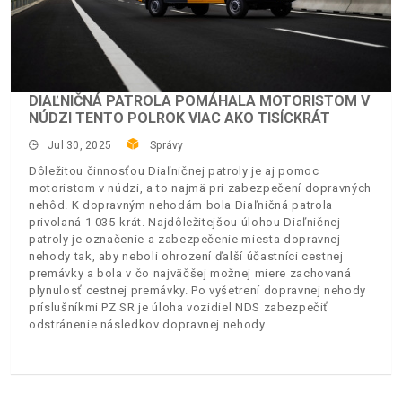
DIAĽNIČNÁ PATROLA POMÁHALA MOTORISTOM V
NÚDZI TENTO POLROK VIAC AKO TISÍCKRÁT
Jul 30, 2025
Správy
Dôležitou činnosťou Diaľničnej patroly je aj pomoc
motoristom v núdzi, a to najmä pri zabezpečení dopravných
nehôd. K dopravným nehodám bola Diaľničná patrola
privolaná 1 035-krát. Najdôležitejšou úlohou Diaľničnej
patroly je označenie a zabezpečenie miesta dopravnej
nehody tak, aby neboli ohrození ďalší účastníci cestnej
premávky a bola v čo najväčšej možnej miere zachovaná
plynulosť cestnej premávky. Po vyšetrení dopravnej nehody
príslušníkmi PZ SR je úloha vozidiel NDS zabezpečiť
odstránenie následkov dopravnej nehody.