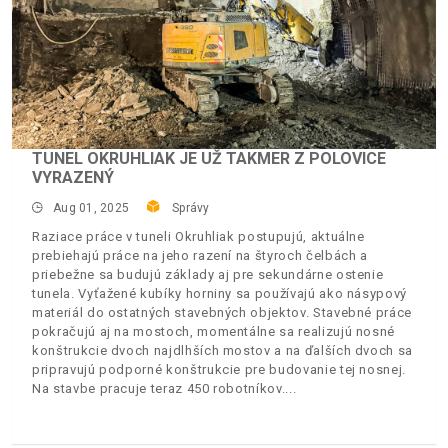
TUNEL OKRUHLIAK JE UŽ TAKMER Z POLOVICE
VYRAZENÝ
Aug 01, 2025
Správy
Raziace práce v tuneli Okruhliak postupujú, aktuálne
prebiehajú práce na jeho razení na štyroch čelbách a
priebežne sa budujú základy aj pre sekundárne ostenie
tunela. Vyťažené kubíky horniny sa používajú ako násypový
materiál do ostatných stavebných objektov. Stavebné práce
pokračujú aj na mostoch, momentálne sa realizujú nosné
konštrukcie dvoch najdlhších mostov a na ďalších dvoch sa
pripravujú podporné konštrukcie pre budovanie tej nosnej.
Na stavbe pracuje teraz 450 robotníkov.