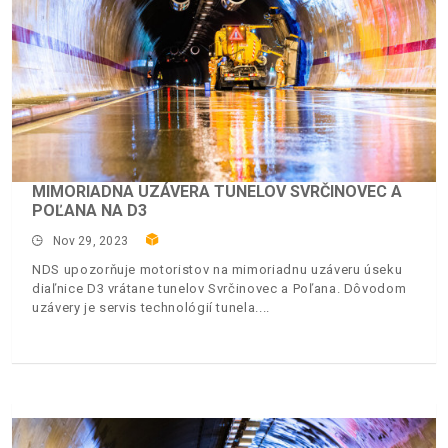
MIMORIADNA UZÁVERA TUNELOV SVRČINOVEC A
POĽANA NA D3
Nov 29, 2023
NDS upozorňuje motoristov na mimoriadnu uzáveru úseku
diaľnice D3 vrátane tunelov Svrčinovec a Poľana. Dôvodom
uzávery je servis technológií tunela.