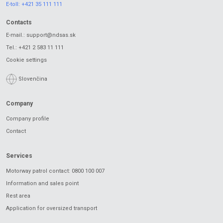
E-toll:
+421 35 111 111
Contacts
E-mail.:
support@ndsas.sk
Tel.:
+421 2 583 11 111
Cookie settings
Slovenčina
Company
Company profile
Contact
Services
Motorway patrol contact: 0800 100 007
Information and sales point
Rest area
Application for oversized transport