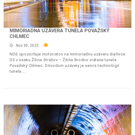
MIMORIADNA UZÁVERA TUNELA POVAŽSKÝ
CHLMEC
Nov 30, 2023
NDS upozorňuje motoristov na mimoriadnu uzáveru diaľnice
D3 v úseku Žilina Strážov – Žilina Brodno vrátane tunela
Považský Chlmec. Dôvodom uzávery je servis technológií
tunela.