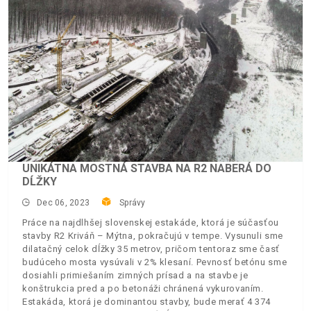
UNIKÁTNA MOSTNÁ STAVBA NA R2 NABERÁ DO
DĹŽKY
Dec 06, 2023
Správy
Práce na najdlhšej slovenskej estakáde, ktorá je súčasťou
stavby R2 Kriváň – Mýtna, pokračujú v tempe. Vysunuli sme
dilatačný celok dĺžky 35 metrov, pričom tentoraz sme časť
budúceho mosta vysúvali v 2% klesaní. Pevnosť betónu sme
dosiahli primiešaním zimných prísad a na stavbe je
konštrukcia pred a po betonáži chránená vykurovaním.
Estakáda, ktorá je dominantou stavby, bude merať 4 374