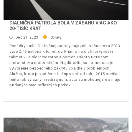
DIAĽNIČNÁ PATROLA BOLA V ZÁSAHU VIAC AKO
20-TISÍC KRÁT
Dec 21, 2023
Správy
Posádky našej Diaľničnej patroly najazdili počas roka 2023
vyše 2,46 milióna kilometrov. Priamo na diaľnici vyriešili
takmer 21-tisíc incidentov a pomohli skoro 8-tisícom
motoristov a motoristkám. Najdôležitejšou pomocou je
vytvorenie bezpečného zákrytu vozidla v problémoch.
Služba, ktorá je vodičom k dispozícii od roku 2015 prešla
tento rok výrazným redizajnom, autá sú mohutnejšie a majú
pridaných viac reflexných prvkov.