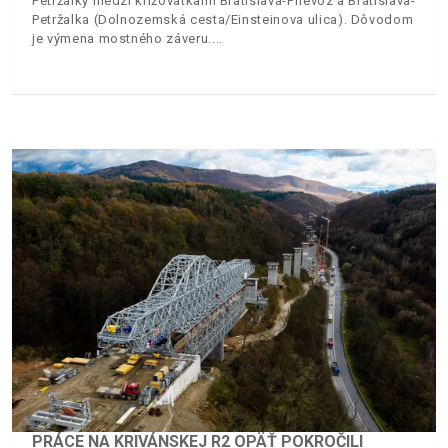
Petržalky medzi križovatkami Bratislava-Prievoz a Bratislava-
Petržalka (Dolnozemská cesta/Einsteinova ulica). Dôvodom
je výmena mostného záveru.
PRÁCE NA KRIVÁNSKEJ R2 OPÄŤ POKROČILI