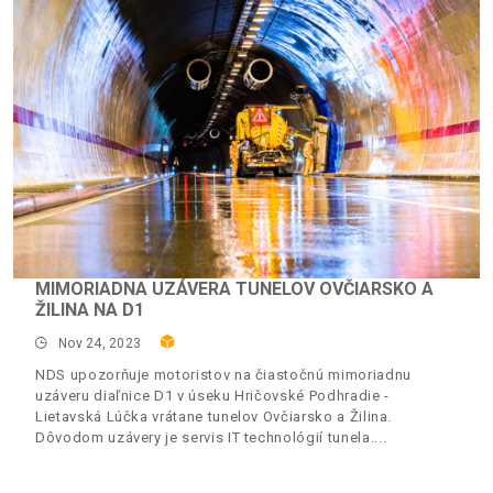
MIMORIADNA UZÁVERA TUNELOV OVČIARSKO A
ŽILINA NA D1
Nov 24, 2023
NDS upozorňuje motoristov na čiastočnú mimoriadnu
uzáveru diaľnice D1 v úseku Hričovské Podhradie -
Lietavská Lúčka vrátane tunelov Ovčiarsko a Žilina.
Dôvodom uzávery je servis IT technológií tunela.