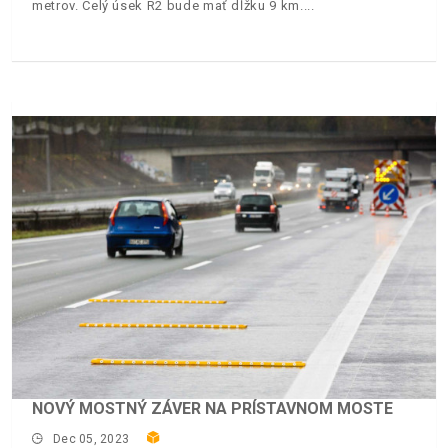
metrov. Celý úsek R2 bude mať dĺžku 9 km.
NOVÝ MOSTNÝ ZÁVER NA PRÍSTAVNOM MOSTE
Dec 05, 2023