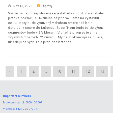
Nov 15, 2023
Správy
Výstavba najdlhšej slovenskej estakády v údolí Krivánskeho
potoka pokračuje. Aktuálne sa pripravujeme na výstavbu
celku, ktorý bude vysúvaný v druhom smere než bolo
doteraz, v smere do Lučenca. Špecifikom bude to, že výsuv
segmentov bude v 2% klesaní. Viditeľný progres je aj na
zvyšných mostoch R2 Kriváň – Mýtna. Dokončujú sa piliere,
ukladajú sa výstuže a prebieha betonáž.
‹
1
2
...
10
11
12
13
Important numbers
Motorway patrol:
0800 100 007
Vignette:
+421 2 32 777 777