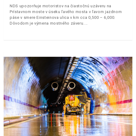
NDS upozorňuje motoristov na čiastočnú uzáveru na
Prístavnom moste v úseku ľavého mosta v ľavom jazdnom
páse v smere Einsteinova ulica v km cca 0,500 – 6,000.
Dôvodom je výmena mostného záveru.