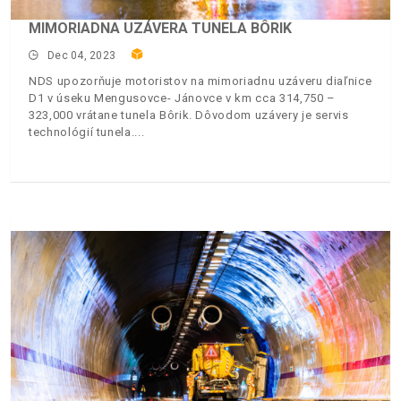
MIMORIADNA UZÁVERA TUNELA BÔRIK
Dec 04, 2023
NDS upozorňuje motoristov na mimoriadnu uzáveru diaľnice
D1 v úseku Mengusovce- Jánovce v km cca 314,750 –
323,000 vrátane tunela Bôrik. Dôvodom uzávery je servis
technológií tunela.