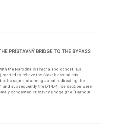
THE PRÍSTAVNÝ BRIDGE TO THE BYPASS
with the Narodna dialnicna spolocnost, a.s.
started to relieve the Slovak capital city
 traffic signs informing about redirecting the
 D4 and subsequently the D1/D4 intersection were
xtremely congested Prístavný Bridge (the “Harbour