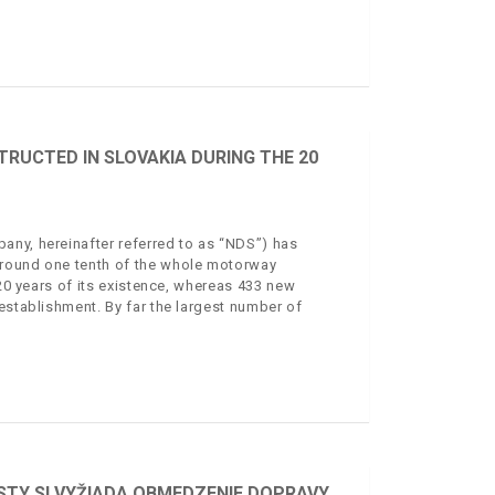
RUCTED IN SLOVAKIA DURING THE 20
any, hereinafter referred to as “NDS”) has
around one tenth of the whole motorway
 20 years of its existence, whereas 433 new
establishment. By far the largest number of
STY SI VYŽIADA OBMEDZENIE DOPRAVY