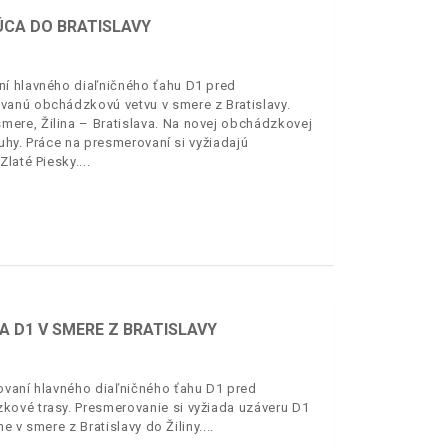
ÚCA DO BRATISLAVY
ní hlavného diaľničného ťahu D1 pred
vanú obchádzkovú vetvu v smere z Bratislavy.
ere, Žilina – Bratislava. Na novej obchádzkovej
uhy. Práce na presmerovaní si vyžiadajú
Zlaté Piesky.
 D1 V SMERE Z BRATISLAVY
ovaní hlavného diaľničného ťahu D1 pred
kové trasy. Presmerovanie si vyžiada uzáveru D1
e v smere z Bratislavy do Žiliny.