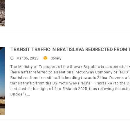
TRANSIT TRAFFIC IN BRATISLAVA REDIRECTED FROM 
Mar 06, 2025
Správy
The Ministry of Transport of the Slovak Republic in cooperation 
(hereinafter referred to as National Motorway Company or “NDS”) 
Bratislava from transit traffic heading towards Žilina. Dozens of
transit traffic from the D2 motorway (Pečňa – Petržalka) to the
installed in the night of 4 to 5 March 2025, thus relieving the e
Bridge”).