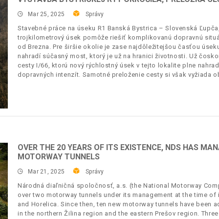
Mar 25, 2025
Správy
Stavebné práce na úseku R1 Banská Bystrica – Slovenská Ľupča, I
trojkilometrový úsek pomôže riešiť komplikovanú dopravnú situá
od Brezna. Pre širšie okolie je zase najdôležitejšou časťou úse
nahradí súčasný most, ktorý je už na hranici životnosti. Už čosk
cesty I/66, ktorú nový rýchlostný úsek v tejto lokalite plne nahr
dopravných intenzít. Samotné preloženie cesty si však vyžiada 
OVER THE 20 YEARS OF ITS EXISTENCE, NDS HAS M
MOTORWAY TUNNELS
Mar 21, 2025
Správy
Národná diaľničná spoločnosť, a.s. (the National Motorway Comp
over two motorway tunnels under its management at the time of i
and Horelica. Since then, ten new motorway tunnels have been a
in the northern Žilina region and the eastern Prešov region. Thr