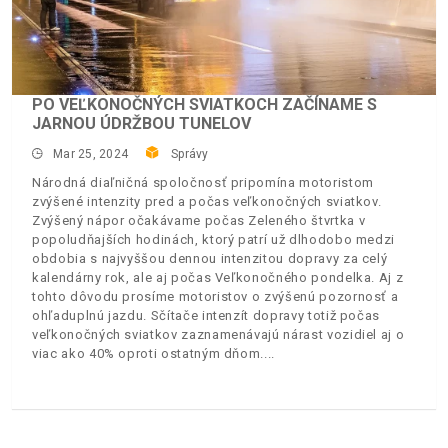
PO VEĽKONOČNÝCH SVIATKOCH ZAČÍNAME S
JARNOU ÚDRŽBOU TUNELOV
Mar 25, 2024
Správy
Národná diaľničná spoločnosť pripomína motoristom
zvýšené intenzity pred a počas veľkonočných sviatkov.
Zvýšený nápor očakávame počas Zeleného štvrtka v
popoludňajších hodinách, ktorý patrí už dlhodobo medzi
obdobia s najvyššou dennou intenzitou dopravy za celý
kalendárny rok, ale aj počas Veľkonočného pondelka. Aj z
tohto dôvodu prosíme motoristov o zvýšenú pozornosť a
ohľaduplnú jazdu. Sčítače intenzít dopravy totiž počas
veľkonočných sviatkov zaznamenávajú nárast vozidiel aj o
viac ako 40% oproti ostatným dňom.