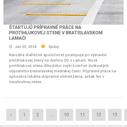
ŠTARTUJÚ PRÍPRAVNÉ PRÁCE NA
PROTIHLUKOVEJ STENE V BRATISLAVSKOM
LAMAČI
Jan 30, 2024
Správy
Národná diaľničná spoločnosť postupuje pri výstavbe
protihlukovej steny na diaľnici D2 v Lamači. Nová
protihluková stena dlhodobo zvýši komfort dotknutých
obyvateľov bratislavskej mestskej časti. Prípravné práce na
spôsobia lokálne dopravné obmedzenie, avšak len v
nevyhnutnej miere.
‹
1
2
...
10
11
12
13