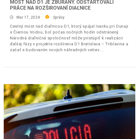
MOST NAD D1 JE ZBÚRANÝ. ODŠTARTOVALI
PRÁCE NA ROZŠIROVANÍ DIAĽNICE
Mar 17, 2024
Správy
Cestný most nad diaľnicou D1, ktorý spájal Ivanku pri Dunaji
s Čiernou Vodou, bol počas nočných hodín odstránený.
Národná diaľničná spoločnosť môže pristúpiť k realizácii
ďalšej fázy v projekte rozšírenia D1 Bratislava – Triblavina a
začať s budovaním nových náhradných vetiev.