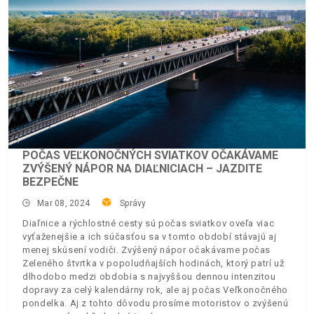
POČAS VEĽKONOČNÝCH SVIATKOV OČAKÁVAME
ZVÝŠENÝ NÁPOR NA DIAĽNICIACH – JAZDITE
BEZPEČNE
Mar 08, 2024
Správy
Diaľnice a rýchlostné cesty sú počas sviatkov oveľa viac
vyťaženejšie a ich súčasťou sa v tomto období stávajú aj
menej skúsení vodiči. Zvýšený nápor očakávame počas
Zeleného štvrtka v popoludňajších hodinách, ktorý patrí už
dlhodobo medzi obdobia s najvyššou dennou intenzitou
dopravy za celý kalendárny rok, ale aj počas Veľkonočného
pondelka. Aj z tohto dôvodu prosíme motoristov o zvýšenú