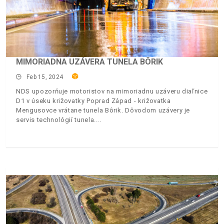
MIMORIADNA UZÁVERA TUNELA BÔRIK
Feb 15, 2024
NDS upozorňuje motoristov na mimoriadnu uzáveru diaľnice
D1 v úseku križovatky Poprad Západ - križovatka
Mengusovce vrátane tunela Bôrik. Dôvodom uzávery je
servis technológií tunela.