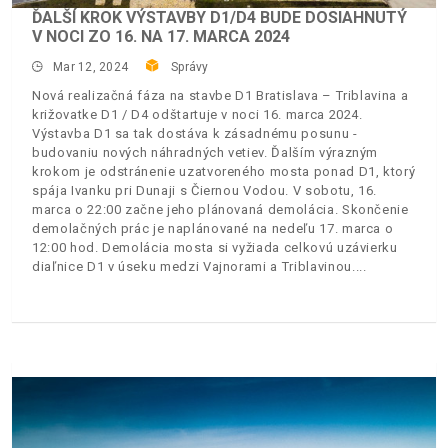
ĎALŠÍ KROK VÝSTAVBY D1/D4 BUDE DOSIAHNUTÝ
V NOCI ZO 16. NA 17. MARCA 2024
Mar 12, 2024
Správy
Nová realizačná fáza na stavbe D1 Bratislava – Triblavina a
križovatke D1 / D4 odštartuje v noci 16. marca 2024.
Výstavba D1 sa tak dostáva k zásadnému posunu -
budovaniu nových náhradných vetiev. Ďalším výrazným
krokom je odstránenie uzatvoreného mosta ponad D1, ktorý
spája Ivanku pri Dunaji s Čiernou Vodou. V sobotu, 16.
marca o 22:00 začne jeho plánovaná demolácia. Skončenie
demolačných prác je naplánované na nedeľu 17. marca o
12:00 hod. Demolácia mosta si vyžiada celkovú uzávierku
diaľnice D1 v úseku medzi Vajnorami a Triblavinou.