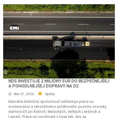
NDS INVESTUJE 2 MILIÓNY EUR DO BEZPEČNEJŠEJ
A POHODLNEJŠEJ DOPRAVY NA D2
Mar 21, 2024
Správy
Národná diaľničná spoločnosť odštartuje práce na
modernizácii a rekonštrukcii asfaltového povrchu vozovky
diaľnice D2 pri Kútoch, Malackách, Veľkých Levároch a
Lamači. Práce sú rozvrhnuté v čase tak, aby sa