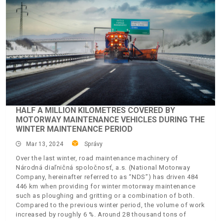
HALF A MILLION KILOMETRES COVERED BY
MOTORWAY MAINTENANCE VEHICLES DURING THE
WINTER MAINTENANCE PERIOD
Mar 13, 2024
Správy
Over the last winter, road maintenance machinery of
Národná diaľničná spoločnosť, a.s. (National Motorway
Company, hereinafter referred to as “NDS”) has driven 484
446 km when providing for winter motorway maintenance
such as ploughing and gritting or a combination of both.
Compared to the previous winter period, the volume of work
increased by roughly 6 %. Around 28 thousand tons of