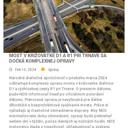
MOST V KRIŽOVATKE D1 A R1 PRI TRNAVE SA
DOČKÁ KOMPLEXNEJ OPRAVY
Feb 13, 2024
Správy
Národná diaľničná spoločnosť v priebehu marca 2024
odštartuje komplexnú opravu mostu v križovatke diaľnice
D1 a rýchlostnej cesty R1 pri Trnave. O presnom dátume,
bude NDS informovať hneď po oficiálnom potvrdení
dátumu. Plánovaná oprava je nevyhnutná pre ďalšie
dlhodobé a bezproblémové využívanie mosta. Práce si
vyžiadajú aj čiastočné obmedzenia dopravy. Aby NDS
minimalizovala dobu obmedzení, opravy budú prebiehať
sedem dní v týždni, počas denných aj nočných hodín. NDS
motoristov žiada o trpezlivosť, ohľaduplnosť a zvýšenú