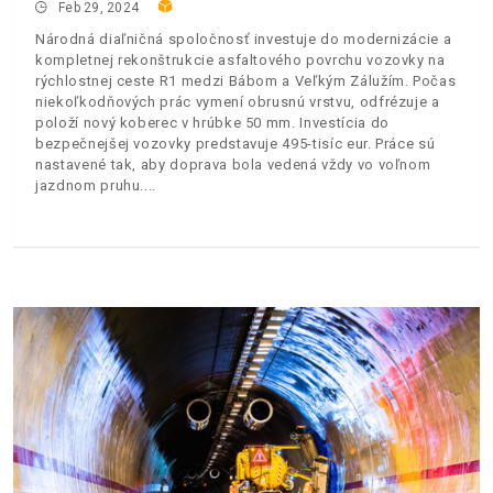
Feb 29, 2024
Národná diaľničná spoločnosť investuje do modernizácie a
kompletnej rekonštrukcie asfaltového povrchu vozovky na
rýchlostnej ceste R1 medzi Bábom a Veľkým Zálužím. Počas
niekoľkodňových prác vymení obrusnú vrstvu, odfrézuje a
položí nový koberec v hrúbke 50 mm. Investícia do
bezpečnejšej vozovky predstavuje 495-tisíc eur. Práce sú
nastavené tak, aby doprava bola vedená vždy vo voľnom
jazdnom pruhu.