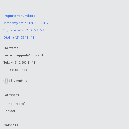
Important numbers
Motorway patrol:
0800 100 007
Vignette:
+421 2 32 777 777
E-toll:
+421 35 111 111
Contacts
E-mail.:
support@ndsas.sk
Tel.:
+421 2 583 11 111
Cookie settings
Slovenčina
Company
Company profile
Contact
Services