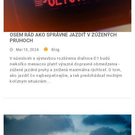
OSEM RÁD AKO SPRÁVNE JAZDIŤ V ZÚŽENÝCH
PRUHOCH
Mar 15, 2024
Blog
V súvislosti s výstavbou rozšírenia diaľnice D1 budú
niekoľko mesiacov platiť výrazné dopravné obmedzenia -
zúžené jazdné pruhy a znížená maximálna rýchlosť. O tom,
ako jazdiť čo najbezpečnejšie, a tak predchádzať možným
kolíznym situáciám.