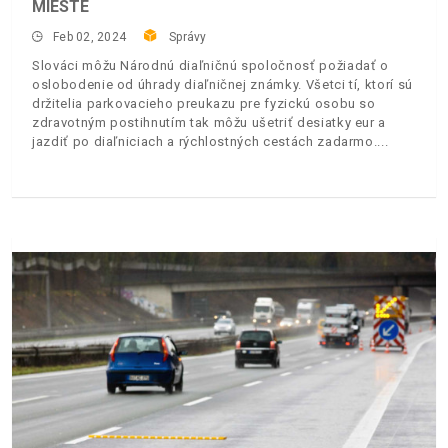
MIESTE
Feb 02, 2024
Správy
Slováci môžu Národnú diaľničnú spoločnosť požiadať o
oslobodenie od úhrady diaľničnej známky. Všetci tí, ktorí sú
držitelia parkovacieho preukazu pre fyzickú osobu so
zdravotným postihnutím tak môžu ušetriť desiatky eur a
jazdiť po diaľniciach a rýchlostných cestách zadarmo.