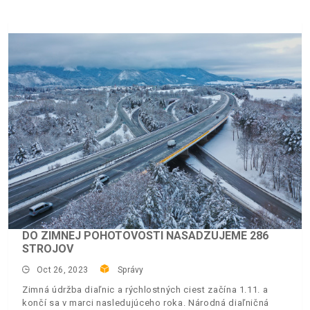
DO ZIMNEJ POHOTOVOSTI NASADZUJEME 286
STROJOV
Oct 26, 2023
Správy
Zimná údržba diaľnic a rýchlostných ciest začína 1.11. a
končí sa v marci nasledujúceho roka. Národná diaľničná