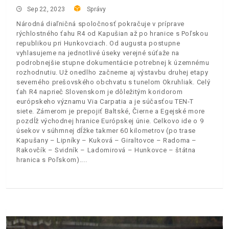
Sep 22, 2023
Správy
Národná diaľničná spoločnosť pokračuje v príprave
rýchlostného ťahu R4 od Kapušian až po hranice s Poľskou
republikou pri Hunkovciach. Od augusta postupne
vyhlasujeme na jednotlivé úseky verejné súťaže na
podrobnejšie stupne dokumentácie potrebnej k územnému
rozhodnutiu. Už onedlho začneme aj výstavbu druhej etapy
severného prešovského obchvatu s tunelom Okruhliak. Celý
ťah R4 naprieč Slovenskom je dôležitým koridorom
európskeho významu Via Carpatia a je súčasťou TEN-T
siete. Zámerom je prepojiť Baltské, Čierne a Egejské more
pozdĺž východnej hranice Európskej únie. Celkovo ide o 9
úsekov v súhrnnej dĺžke takmer 60 kilometrov (po trase
Kapušany – Lipníky – Kuková – Giraltovce – Radoma –
Rakovčík – Svidník – Ladomirová – Hunkovce – štátna
hranica s Poľskom).