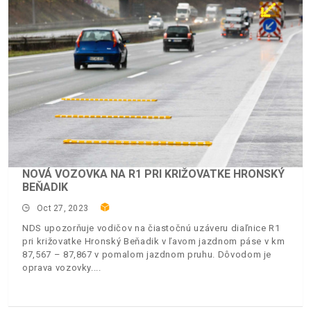
NOVÁ VOZOVKA NA R1 PRI KRIŽOVATKE HRONSKÝ
BEŇADIK
Oct 27, 2023
NDS upozorňuje vodičov na čiastočnú uzáveru diaľnice R1
pri križovatke Hronský Beňadik v ľavom jazdnom páse v km
87,567 – 87,867 v pomalom jazdnom pruhu. Dôvodom je
oprava vozovky.