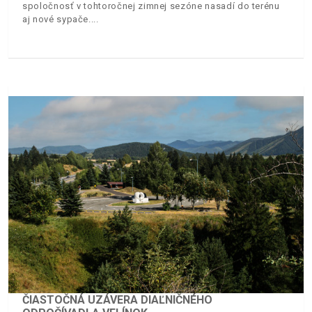
spoločnosť v tohtoročnej zimnej sezóne nasadí do terénu
aj nové sypače.
ČIASTOČNÁ UZÁVERA DIAĽNIČNÉHO