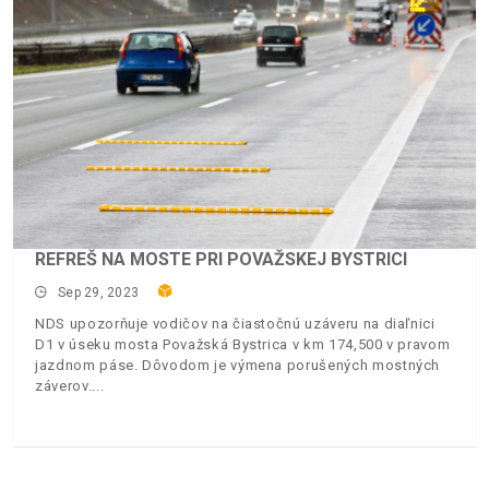
REFREŠ NA MOSTE PRI POVAŽSKEJ BYSTRICI
Sep 29, 2023
NDS upozorňuje vodičov na čiastočnú uzáveru na diaľnici
D1 v úseku mosta Považská Bystrica v km 174,500 v pravom
jazdnom páse. Dôvodom je výmena porušených mostných
záverov.