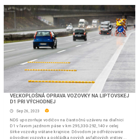
VEĽKOPLOŠNÁ OPRAVA VOZOVKY NA LIPTOVSKEJ
D1 PRI VÝCHODNEJ
Sep 26, 2023
NDS upozorňuje vodičov na čiastočnú uzáveru na diaľnici
D1 v ľavom jazdnom páse v km 295,330-292,140 v celej
šírke vozovky vrátane krajnice. Dôvodom je odfrézovanie
pôvodnej vozovky a pokládka nových asfaltových vrstiev.