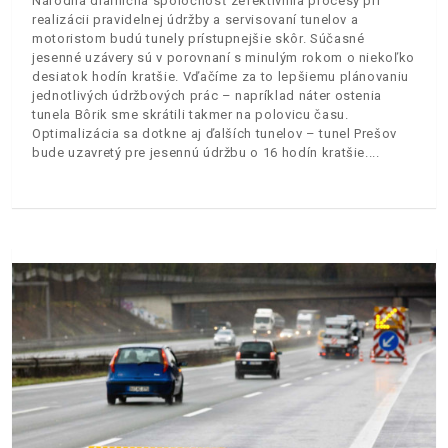
Národná diaľničná spoločnosť zefektívnila procesy pri
realizácii pravidelnej údržby a servisovaní tunelov a
motoristom budú tunely prístupnejšie skôr. Súčasné
jesenné uzávery sú v porovnaní s minulým rokom o niekoľko
desiatok hodín kratšie. Vďačíme za to lepšiemu plánovaniu
jednotlivých údržbových prác – napríklad náter ostenia
tunela Bôrik sme skrátili takmer na polovicu času.
Optimalizácia sa dotkne aj ďalších tunelov – tunel Prešov
bude uzavretý pre jesennú údržbu o 16 hodín kratšie.