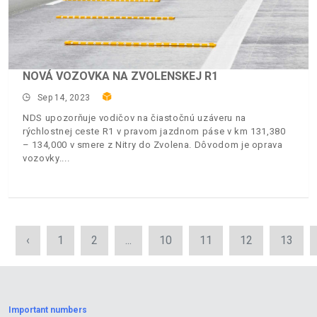
NOVÁ VOZOVKA NA ZVOLENSKEJ R1
Sep 14, 2023
NDS upozorňuje vodičov na čiastočnú uzáveru na
rýchlostnej ceste R1 v pravom jazdnom páse v km 131,380
– 134,000 v smere z Nitry do Zvolena. Dôvodom je oprava
vozovky.
‹
1
2
...
10
11
12
13
Important numbers