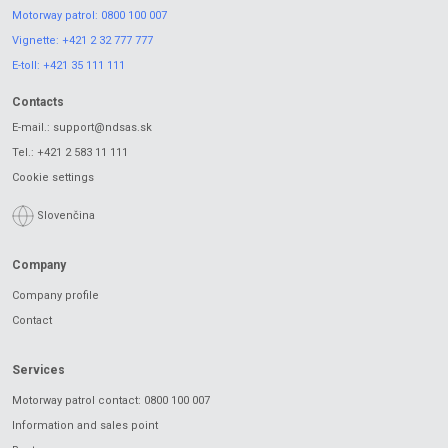
Motorway patrol:
0800 100 007
Vignette:
+421 2 32 777 777
E-toll:
+421 35 111 111
Contacts
E-mail.:
support@ndsas.sk
Tel.:
+421 2 583 11 111
Cookie settings
Slovenčina
Company
Company profile
Contact
Services
Motorway patrol contact: 0800 100 007
Information and sales point