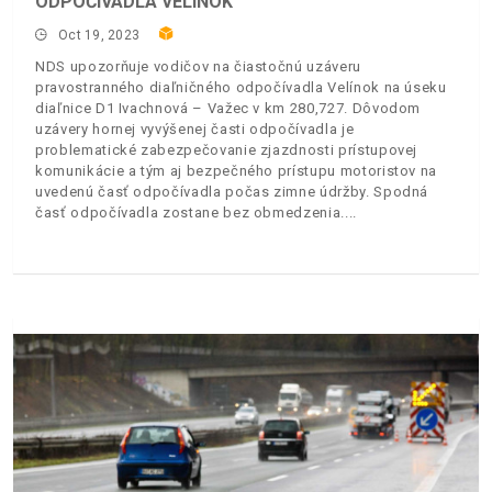
ODPOČÍVADLA VELÍNOK
Oct 19, 2023
NDS upozorňuje vodičov na čiastočnú uzáveru
pravostranného diaľničného odpočívadla Velínok na úseku
diaľnice D1 Ivachnová – Važec v km 280,727. Dôvodom
uzávery hornej vyvýšenej časti odpočívadla je
problematické zabezpečovanie zjazdnosti prístupovej
komunikácie a tým aj bezpečného prístupu motoristov na
uvedenú časť odpočívadla počas zimne údržby. Spodná
časť odpočívadla zostane bez obmedzenia.