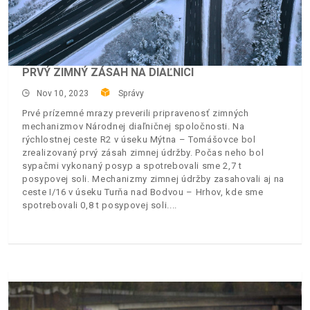
PRVÝ ZIMNÝ ZÁSAH NA DIAĽNICI
Nov 10, 2023
Správy
Prvé prízemné mrazy preverili pripravenosť zimných
mechanizmov Národnej diaľničnej spoločnosti. Na
rýchlostnej ceste R2 v úseku Mýtna – Tomášovce bol
zrealizovaný prvý zásah zimnej údržby. Počas neho bol
sypačmi vykonaný posyp a spotrebovali sme 2,7 t
posypovej soli. Mechanizmy zimnej údržby zasahovali aj na
ceste I/16 v úseku Turňa nad Bodvou – Hrhov, kde sme
spotrebovali 0,8 t posypovej soli.