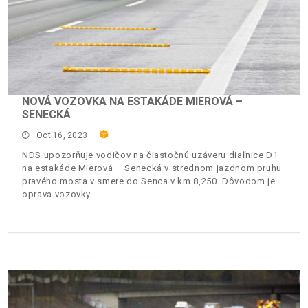
NOVÁ VOZOVKA NA ESTAKÁDE MIEROVÁ –
SENECKÁ
Oct 16, 2023
NDS upozorňuje vodičov na čiastočnú uzáveru diaľnice D1
na estakáde Mierová – Senecká v strednom jazdnom pruhu
pravého mosta v smere do Senca v km 8,250. Dôvodom je
oprava vozovky.