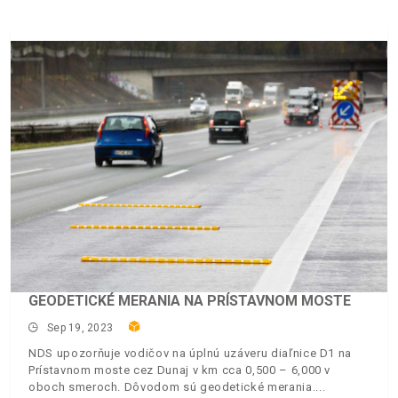
GEODETICKÉ MERANIA NA PRÍSTAVNOM MOSTE
Sep 19, 2023
NDS upozorňuje vodičov na úplnú uzáveru diaľnice D1 na
Prístavnom moste cez Dunaj v km cca 0,500 – 6,000 v
oboch smeroch. Dôvodom sú geodetické merania.