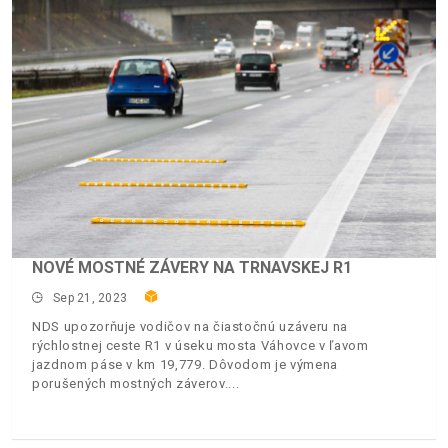
NOVÉ MOSTNÉ ZÁVERY NA TRNAVSKEJ R1
Sep 21, 2023
NDS upozorňuje vodičov na čiastočnú uzáveru na
rýchlostnej ceste R1 v úseku mosta Váhovce v ľavom
jazdnom páse v km 19,779. Dôvodom je výmena
porušených mostných záverov.