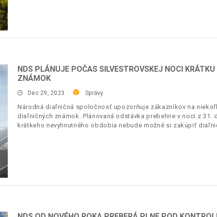
NDS PLÁNUJE POČAS SILVESTROVSKEJ NOCI KRÁTKU
ZNÁMOK
Dec 29, 2023
Správy
Národná diaľničná spoločnosť upozorňuje zákazníkov na niekoľ
diaľničných známok. Plánovaná odstávka prebehne v noci z 31. 
krátkeho nevyhnutného obdobia nebude možné si zakúpiť diaľn
NDS OD NOVÉHO ROKA PREBERÁ PLNE POD KONTROL