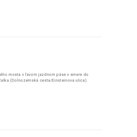
vného mosta v ľavom jazdnom páse v smere do
ržalka (Dolnozemská cesta/Einsteinova ulica).