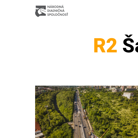
R2
Ša