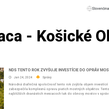
Slovenčina
ca - Košické O
NDS TENTO ROK ZVYŠUJE INVESTÍCIE DO OPRÁV MO
Jan 24, 2024
Správy
Národná diaľničná spoločnosť tento rok zvýšila objem investíci
zabezpečila komplexnú opravu piatich mostných objektov. Tento
najbližších dvanástich mesiacoch tak do obnovy mostov v správe