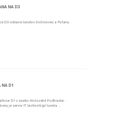
ANA NA D3
e D3 vrátane tunelov Svrčinovec a Poľana.
 NA D1
ľnice D1 v úseku Hričovské Podhradie -
ery je servis IT technológií tunela.