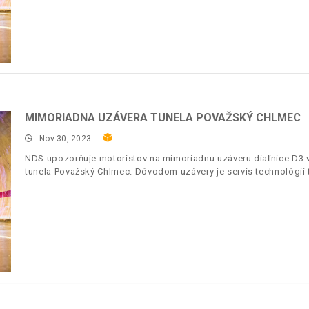
MIMORIADNA UZÁVERA TUNELA POVAŽSKÝ CHLMEC
Nov 30, 2023
NDS upozorňuje motoristov na mimoriadnu uzáveru diaľnice D3 v 
tunela Považský Chlmec. Dôvodom uzávery je servis technológií 