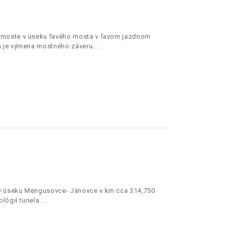
m moste v úseku ľavého mosta v ľavom jazdnom
m je výmena mostného záveru.
 v úseku Mengusovce- Jánovce v km cca 314,750
lógií tunela.