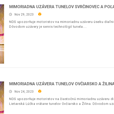
MIMORIADNA UZÁVERA TUNELOV SVRČINOVEC A POĽ
Nov 29, 2023
NDS upozorňuje motoristov na mimoriadnu uzáveru úseku diaľnic
Dôvodom uzávery je servis technológií tunela.
MIMORIADNA UZÁVERA TUNELOV OVČIARSKO A ŽILINA
Nov 24, 2023
NDS upozorňuje motoristov na čiastočnú mimoriadnu uzáveru dia
Lietavská Lúčka vrátane tunelov Ovčiarsko a Žilina. Dôvodom uzáv