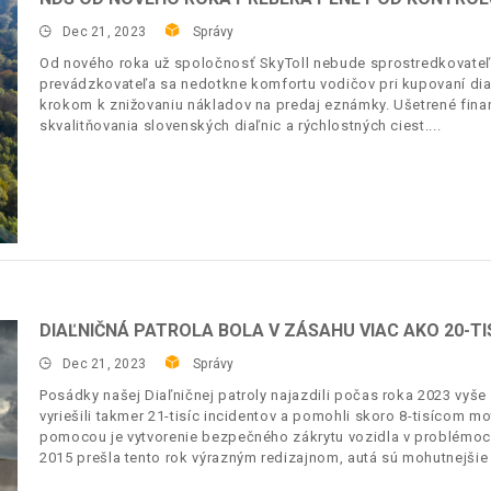
Dec 21, 2023
Správy
Od nového roka už spoločnosť SkyToll nebude sprostredkovat
prevádzkovateľa sa nedotkne komfortu vodičov pri kupovaní diaľ
krokom k znižovaniu nákladov na predaj eznámky. Ušetrené fin
skvalitňovania slovenských diaľnic a rýchlostných ciest.
DIAĽNIČNÁ PATROLA BOLA V ZÁSAHU VIAC AKO 20-TI
Dec 21, 2023
Správy
Posádky našej Diaľničnej patroly najazdili počas roka 2023 vyše 
vyriešili takmer 21-tisíc incidentov a pomohli skoro 8-tisícom m
pomocou je vytvorenie bezpečného zákrytu vozidla v problémoch.
2015 prešla tento rok výrazným redizajnom, autá sú mohutnejšie 