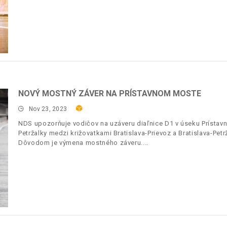
NOVÝ MOSTNÝ ZÁVER NA PRÍSTAVNOM MOSTE
Nov 23, 2023
NDS upozorňuje vodičov na uzáveru diaľnice D1 v úseku Prísta
Petržalky medzi križovatkami Bratislava-Prievoz a Bratislava-Pet
Dôvodom je výmena mostného záveru.