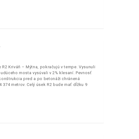
Y
y R2 Kriváň – Mýtna, pokračujú v tempe. Vysunuli
budúceho mosta vysúvali v 2% klesaní. Pevnosť
konštrukcia pred a po betonáži chránená
4 374 metrov. Celý úsek R2 bude mať dĺžku 9