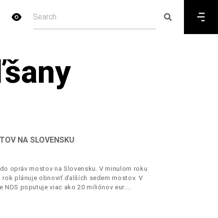
ľšany
STOV NA SLOVENSKU
í do opráv mostov na Slovensku. V minulom roku
 rok plánuje obnoviť ďalších sedem mostov. V
 NDS poputuje viac ako 20 miliónov eur.