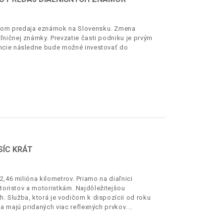
eľom predaja eznámok na Slovensku. Zmena
ničnej známky. Prevzatie časti podniku je prvým
ancie následne bude možné investovať do
SÍC KRÁT
2,46 milióna kilometrov. Priamo na diaľnici
otoristov a motoristkám. Najdôležitejšou
 Služba, ktorá je vodičom k dispozícii od roku
a majú pridaných viac reflexných prvkov.