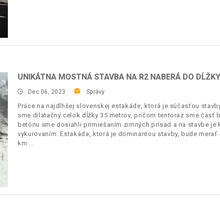
UNIKÁTNA MOSTNÁ STAVBA NA R2 NABERÁ DO DĹŽK
Dec 06, 2023
Správy
Práce na najdlhšej slovenskej estakáde, ktorá je súčasťou stavb
sme dilatačný celok dĺžky 35 metrov, pričom tentoraz sme časť 
betónu sme dosiahli primiešaním zimných prísad a na stavbe je 
vykurovaním. Estakáda, ktorá je dominantou stavby, bude merať 
km.