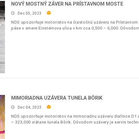
NOVÝ MOSTNÝ ZÁVER NA PRÍSTAVNOM MOSTE
Dec 05, 2023
NDS upozorňuje motoristov na čiastočnú uzáveru na Prístavno
páse v smere Einsteinova ulica v km cca 0,500 – 6,000. Dôvodo
MIMORIADNA UZÁVERA TUNELA BÔRIK
Dec 04, 2023
NDS upozorňuje motoristov na mimoriadnu uzáveru diaľnice D1
– 323,000 vrátane tunela Bôrik. Dôvodom uzávery je servis techno