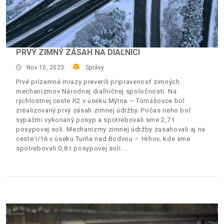
PRVÝ ZIMNÝ ZÁSAH NA DIAĽNICI
Nov 10, 2023
Správy
Prvé prízemné mrazy preverili pripravenosť zimných
mechanizmov Národnej diaľničnej spoločnosti. Na
rýchlostnej ceste R2 v úseku Mýtna – Tomášovce bol
zrealizovaný prvý zásah zimnej údržby. Počas neho bol
sypačmi vykonaný posyp a spotrebovali sme 2,7 t
posypovej soli. Mechanizmy zimnej údržby zasahovali aj na
ceste I/16 v úseku Turňa nad Bodvou – Hrhov, kde sme
spotrebovali 0,8 t posypovej soli.