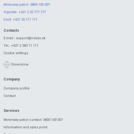
Motorway patrol:
0800 100 007
Vignette:
+421 2 32 777 777
E-toll:
+421 35 111 111
Contacts
E-mail.:
support@ndsas.sk
Tel.:
+421 2 583 11 111
Cookie settings
Slovenčina
Company
Company profile
Contact
Services
Motorway patrol contact: 0800 100 007
Information and sales point