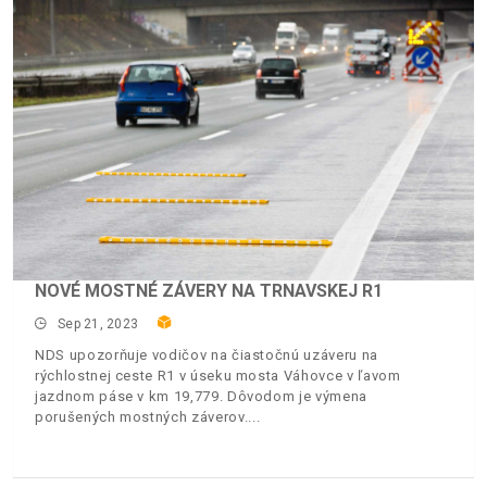
NOVÉ MOSTNÉ ZÁVERY NA TRNAVSKEJ R1
Sep 21, 2023
NDS upozorňuje vodičov na čiastočnú uzáveru na
rýchlostnej ceste R1 v úseku mosta Váhovce v ľavom
jazdnom páse v km 19,779. Dôvodom je výmena
porušených mostných záverov.