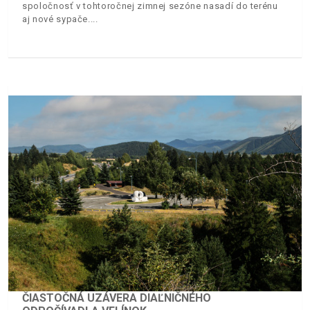
spoločnosť v tohtoročnej zimnej sezóne nasadí do terénu
aj nové sypače.
ČIASTOČNÁ UZÁVERA DIAĽNIČNÉHO