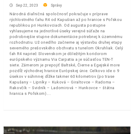
Sep 22, 2023
Správy
Národná diaľničná spoločnosť pokračuje v príprave
rýchlostného ťahu R4 od Kapušian až po hranice s Poľskou
republikou pri Hunkovciach. Od augusta postupne
vyhlasujeme na jednotlivé úseky verejné súťaže na
podrobnejšie stupne dokumentácie potrebnej k územnému
rozhodnutiu. Už onedlho začneme aj výstavbu druhej etapy
severného prešovského obchvatu s tunelom Okruhliak. Celý
ťah R4 naprieč Slovenskom je dôležitým koridorom
európskeho významu Via Carpatia a je súčasťou TEN-T
siete. Zámerom je prepojiť Baltské, Čierne a Egejské more
pozdĺž východnej hranice Európskej únie. Celkovo ide o 9
úsekov v súhrnnej dĺžke takmer 60 kilometrov (po trase
Kapušany – Lipníky – Kuková – Giraltovce – Radoma –
Rakovčík – Svidník – Ladomirová – Hunkovce – štátna
hranica s Poľskom).