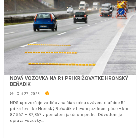
NOVÁ VOZOVKA NA R1 PRI KRIŽOVATKE HRONSKÝ
BEŇADIK
Oct 27, 2023
NDS upozorňuje vodičov na čiastočnú uzáveru diaľnice R1
pri križovatke Hronský Beňadik v ľavom jazdnom páse v km
87,567 – 87,867 v pomalom jazdnom pruhu. Dôvodom je
oprava vozovky.