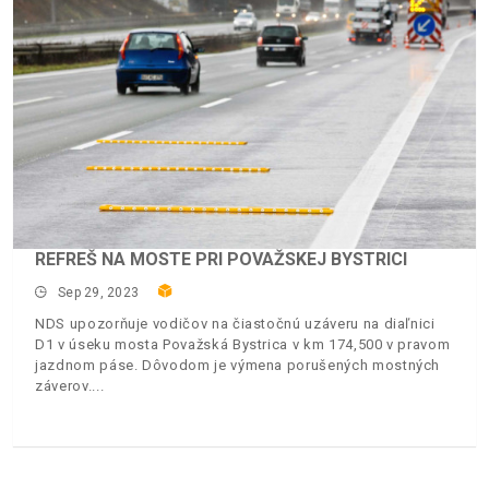
REFREŠ NA MOSTE PRI POVAŽSKEJ BYSTRICI
Sep 29, 2023
NDS upozorňuje vodičov na čiastočnú uzáveru na diaľnici
D1 v úseku mosta Považská Bystrica v km 174,500 v pravom
jazdnom páse. Dôvodom je výmena porušených mostných
záverov.