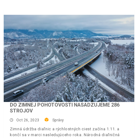
DO ZIMNEJ POHOTOVOSTI NASADZUJEME 286
STROJOV
Oct 26, 2023
Správy
Zimná údržba diaľnic a rýchlostných ciest začína 1.11. a
končí sa v marci nasledujúceho roka. Národná diaľničná