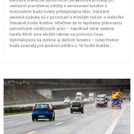
Národná diaľničná spoločnosť zefektívnila procesy pri
realizácii pravidelnej údržby a servisovaní tunelov a
motoristom budú tunely prístupnejšie skôr. Súčasné
jesenné uzávery sú v porovnaní s minulým rokom o niekoľko
desiatok hodín kratšie. Vďačíme za to lepšiemu plánovaniu
jednotlivých údržbových prác – napríklad náter ostenia
tunela Bôrik sme skrátili takmer na polovicu času.
Optimalizácia sa dotkne aj ďalších tunelov – tunel Prešov
bude uzavretý pre jesennú údržbu o 16 hodín kratšie.