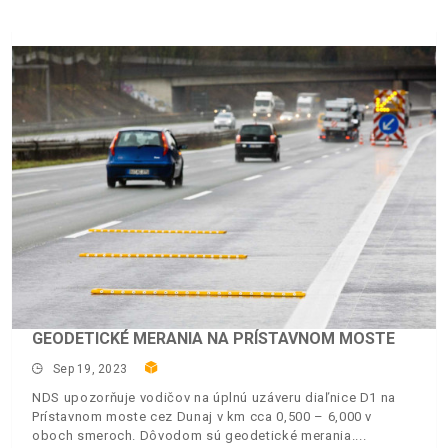
GEODETICKÉ MERANIA NA PRÍSTAVNOM MOSTE
Sep 19, 2023
NDS upozorňuje vodičov na úplnú uzáveru diaľnice D1 na
Prístavnom moste cez Dunaj v km cca 0,500 – 6,000 v
oboch smeroch. Dôvodom sú geodetické merania.