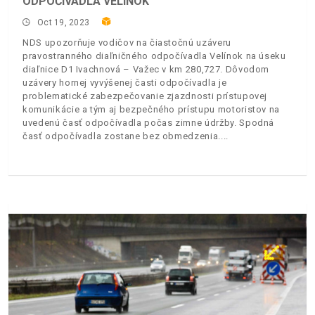
ODPOČÍVADLA VELÍNOK
Oct 19, 2023
NDS upozorňuje vodičov na čiastočnú uzáveru
pravostranného diaľničného odpočívadla Velínok na úseku
diaľnice D1 Ivachnová – Važec v km 280,727. Dôvodom
uzávery hornej vyvýšenej časti odpočívadla je
problematické zabezpečovanie zjazdnosti prístupovej
komunikácie a tým aj bezpečného prístupu motoristov na
uvedenú časť odpočívadla počas zimne údržby. Spodná
časť odpočívadla zostane bez obmedzenia.