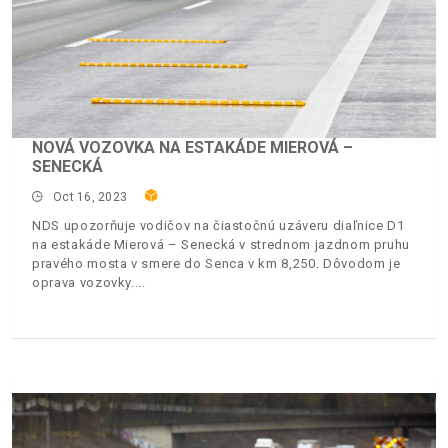
NOVÁ VOZOVKA NA ESTAKÁDE MIEROVÁ –
SENECKÁ
Oct 16, 2023
NDS upozorňuje vodičov na čiastočnú uzáveru diaľnice D1
na estakáde Mierová – Senecká v strednom jazdnom pruhu
pravého mosta v smere do Senca v km 8,250. Dôvodom je
oprava vozovky.