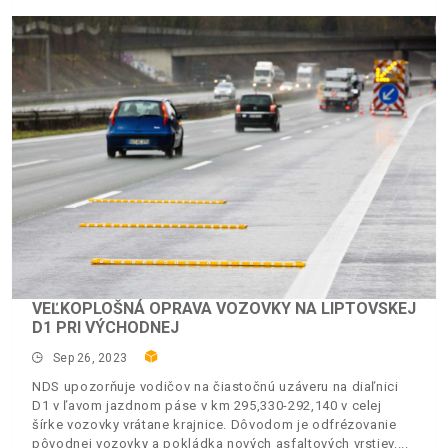
VEĽKOPLOŠNÁ OPRAVA VOZOVKY NA LIPTOVSKEJ
D1 PRI VÝCHODNEJ
Sep 26, 2023
NDS upozorňuje vodičov na čiastočnú uzáveru na diaľnici
D1 v ľavom jazdnom páse v km 295,330-292,140 v celej
šírke vozovky vrátane krajnice. Dôvodom je odfrézovanie
pôvodnej vozovky a pokládka nových asfaltových vrstiev.