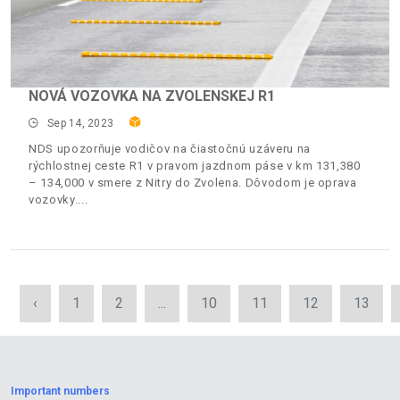
NOVÁ VOZOVKA NA ZVOLENSKEJ R1
Sep 14, 2023
NDS upozorňuje vodičov na čiastočnú uzáveru na
rýchlostnej ceste R1 v pravom jazdnom páse v km 131,380
– 134,000 v smere z Nitry do Zvolena. Dôvodom je oprava
vozovky.
‹
1
2
...
10
11
12
13
Important numbers