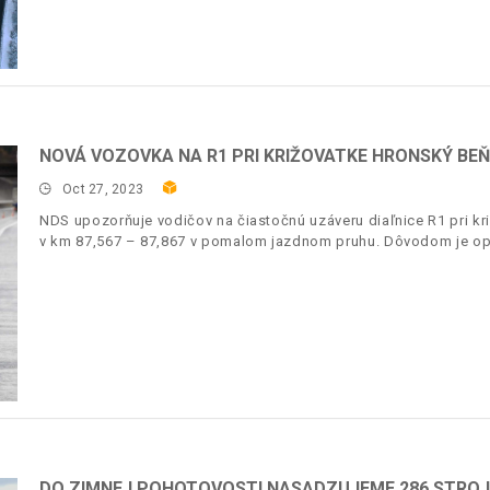
NOVÁ VOZOVKA NA R1 PRI KRIŽOVATKE HRONSKÝ BEŇ
Oct 27, 2023
NDS upozorňuje vodičov na čiastočnú uzáveru diaľnice R1 pri k
v km 87,567 – 87,867 v pomalom jazdnom pruhu. Dôvodom je op
DO ZIMNEJ POHOTOVOSTI NASADZUJEME 286 STRO