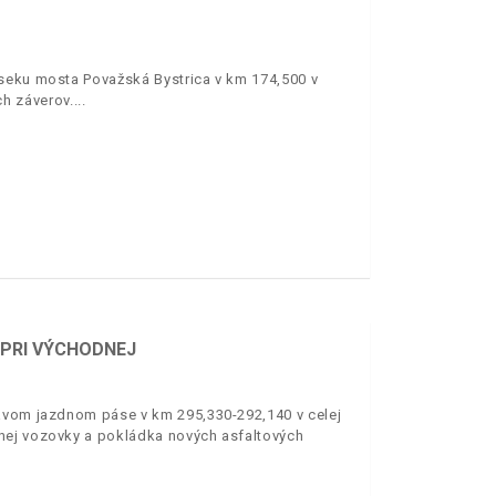
úseku mosta Považská Bystrica v km 174,500 v
h záverov.
 PRI VÝCHODNEJ
ľavom jazdnom páse v km 295,330-292,140 v celej
nej vozovky a pokládka nových asfaltových