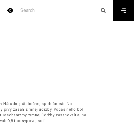
v Národnej diaľničnej spoločnosti. Na
ý prvý zásah zimnej údržby. Počas neho bol
i. Mechanizmy zimnej údržby zasahovali aj na
li 0,8 t posypovej soli.