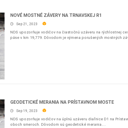
NOVÉ MOSTNÉ ZÁVERY NA TRNAVSKEJ R1
Sep 21, 2023
NDS upozorňuje vodičov na čiastočnú uzáveru na rýchlostnej c
páse v km 19,779. Dôvodom je výmena porušených mostných záv
GEODETICKÉ MERANIA NA PRÍSTAVNOM MOSTE
Sep 19, 2023
NDS upozorňuje vodičov na úplnú uzáveru diaľnice D1 na Prísta
oboch smeroch. Dôvodom sú geodetické merania.