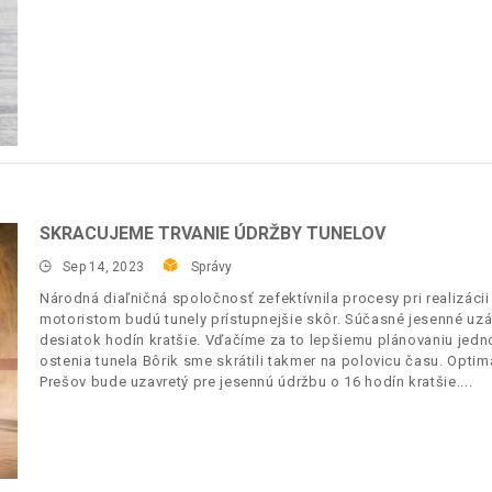
SKRACUJEME TRVANIE ÚDRŽBY TUNELOV
Sep 14, 2023
Správy
Národná diaľničná spoločnosť zefektívnila procesy pri realizácii
motoristom budú tunely prístupnejšie skôr. Súčasné jesenné uz
desiatok hodín kratšie. Vďačíme za to lepšiemu plánovaniu jedno
ostenia tunela Bôrik sme skrátili takmer na polovicu času. Optima
Prešov bude uzavretý pre jesennú údržbu o 16 hodín kratšie.