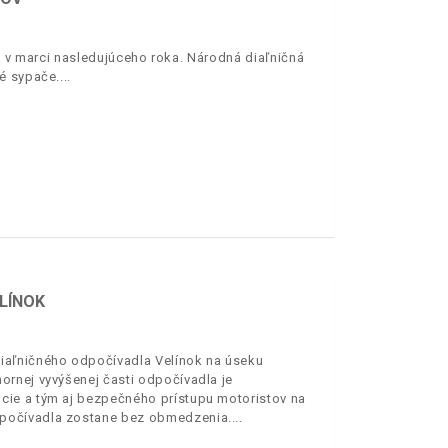
sa v marci nasledujúceho roka. Národná diaľničná
vé sypače.
LÍNOK
iaľničného odpočívadla Velínok na úseku
ornej vyvýšenej časti odpočívadla je
cie a tým aj bezpečného prístupu motoristov na
dpočívadla zostane bez obmedzenia.