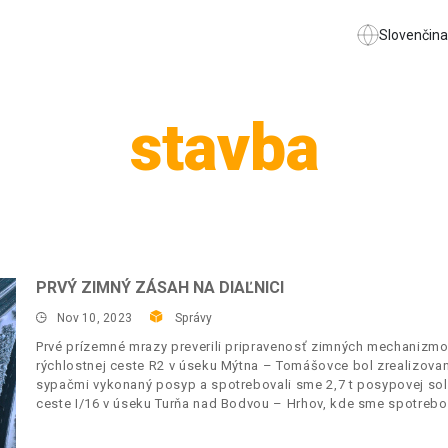
Slovenčina
stavba
PRVÝ ZIMNÝ ZÁSAH NA DIAĽNICI
Nov 10, 2023
Správy
Prvé prízemné mrazy preverili pripravenosť zimných mechanizmo
rýchlostnej ceste R2 v úseku Mýtna – Tomášovce bol zrealizovan
sypačmi vykonaný posyp a spotrebovali sme 2,7 t posypovej sol
ceste I/16 v úseku Turňa nad Bodvou – Hrhov, kde sme spotrebova