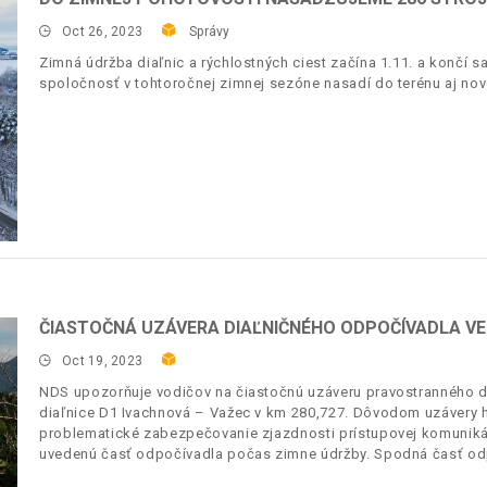
Oct 26, 2023
Správy
Zimná údržba diaľnic a rýchlostných ciest začína 1.11. a končí 
spoločnosť v tohtoročnej zimnej sezóne nasadí do terénu aj no
ČIASTOČNÁ UZÁVERA DIAĽNIČNÉHO ODPOČÍVADLA VE
Oct 19, 2023
NDS upozorňuje vodičov na čiastočnú uzáveru pravostranného d
diaľnice D1 Ivachnová – Važec v km 280,727. Dôvodom uzávery h
problematické zabezpečovanie zjazdnosti prístupovej komuniká
uvedenú časť odpočívadla počas zimne údržby. Spodná časť o