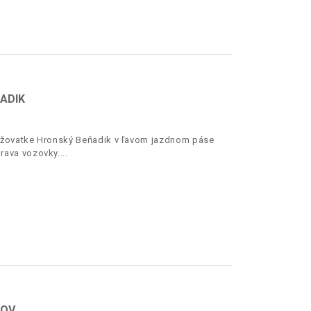
ADIK
rižovatke Hronský Beňadik v ľavom jazdnom páse
rava vozovky.
JOV