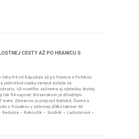
LOSTNEJ CESTY AŽ PO HRANICU S
o ťahu R4 od Kapušian až po hranice s Poľskou
 jednotlivé úseky verejné súťaže na
dnutiu. Už onedlho začneme aj výstavbu druhej
ý ťah R4 naprieč Slovenskom je dôležitým
siete. Zámerom je prepojiť Baltské, Čierne a
ide o 9 úsekov v súhrnnej dĺžke takmer 60
e – Radoma – Rakovčík – Svidník – Ladomirová –