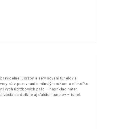
 pravidelnej údržby a servisovaní tunelov a
ávery sú v porovnaní s minulým rokom o niekoľko
tlivých údržbových prác – napríklad náter
lizácia sa dotkne aj ďalších tunelov – tunel