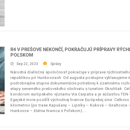
R4 V PREŠOVE NEKONČÍ, POKRAČUJÚ PRÍPRAVY RÝCH
POĽSKOM
Sep 22, 2023
Správy
Národná diaľničná spoločnosť pokračuje v príprave rýchlostnéh
republikou pri Hunkovciach. Od augusta postupne vyhlasujeme na
podrobnejšie stupne dokumentácie potrebnej k územnému rozho
etapy severného prešovského obchvatu s tunelom Okruhliak. Cel
koridorom európskeho významu Via Carpatia a je súčasťou TEN-T 
Egejské more pozdĺž východnej hranice Európskej únie. Celkovo 
kilometrov (po trase Kapušany – Lipníky – Kuková – Giraltovc
Hunkovce – štátna hranica s Poľskom).