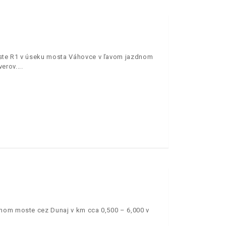
este R1 v úseku mosta Váhovce v ľavom jazdnom
erov.
vnom moste cez Dunaj v km cca 0,500 – 6,000 v