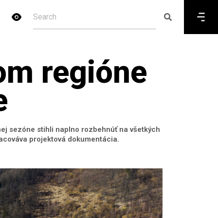
kom regióne
e
bnej sezóne stihli naplno rozbehnúť na všetkých
pracováva projektová dokumentácia.