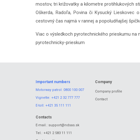
mostov, tri križovatky a kilometre protihlukových 
Oškerda, Radoľa, Povina či Kysucký Lieskovec o 
cestovný čas najmä v rannej a popoludňajšej špičk
Viac o výsledkoch pyrotechnického prieskumu na 
pyrotechnicky-prieskum
Important numbers
Company
Motorway patrol:
0800 100 007
Company profile
Vignette:
+421 2 32 777 777
Contact
E-toll:
+421 35 111 111
Contacts
E-mail.:
support@ndsas.sk
Tel.:
+421 2 583 11 111