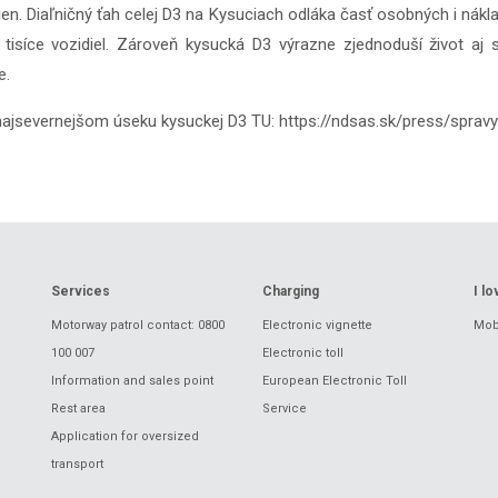
stien. Diaľničný ťah celej D3 na Kysuciach odláka časť osobných i ná
tisíce vozidiel. Zároveň kysucká D3 výrazne zjednoduší život aj
e.
najsevernejšom úseku kysuckej D3 TU:
https://ndsas.sk/press/spra
Services
Charging
I l
Motorway patrol contact: 0800
Electronic vignette
Mobi
100 007
Electronic toll
Information and sales point
European Electronic Toll
Rest area
Service
Application for oversized
transport