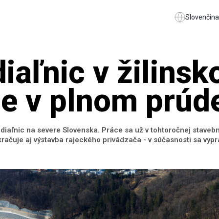
Slovenčina
iaľnic v žilins
je v plnom prúd
u diaľnic na severe Slovenska. Práce sa už v tohtoročnej stave
račuje aj výstavba rajeckého privádzača - v súčasnosti sa vy