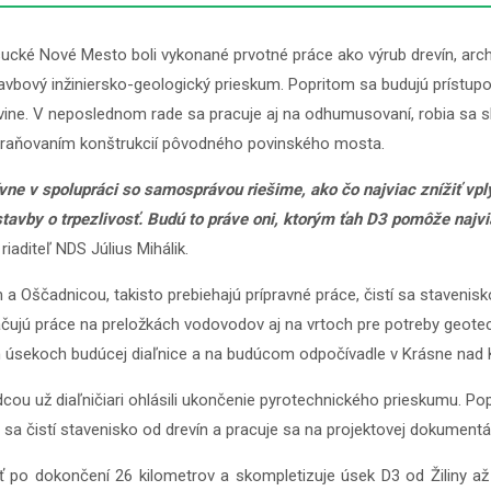
ucké Nové Mesto boli vykonané prvotné práce ako výrub drevín, arch
vbový inžiniersko-geologický prieskum. Popritom sa budujú prístupo
ine. V neposlednom rade sa pracuje aj na odhumusovaní, robia sa s
dstraňovaním konštrukcií pôvodného povinského mosta.
vne v spolupráci so samosprávou riešime, ako čo najviac znížiť vp
vby o trpezlivosť. Budú to práve oni, ktorým ťah D3 pomôže najvia
iaditeľ NDS Július Mihálik.
čadnicou, takisto prebiehajú prípravné práce, čistí sa stavenisko
čujú práce na preložkách vodovodov aj na vrtoch pre potreby geotec
rých úsekoch budúcej diaľnice a na budúcom odpočívadle v Krásne nad
u už diaľničiari ohlásili ukončenie pyrotechnického prieskumu. Pop
 sa čistí stavenisko od drevín a pracuje sa na projektovej dokumentác
po dokončení 26 kilometrov a skompletizuje úsek D3 od Žiliny až 