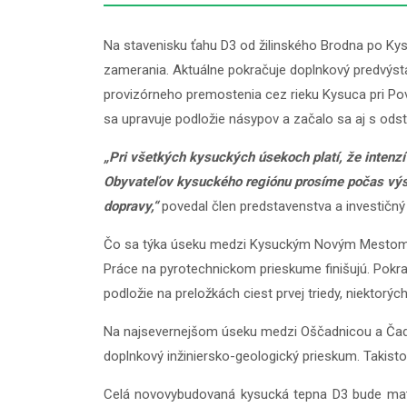
Na stavenisku ťahu D3 od žilinského Brodna po Kys
zamerania. Aktuálne pokračuje doplnkový predvýsta
provizórneho premostenia cez rieku Kysuca pri Pov
sa upravuje podložie násypov a začalo sa aj s o
„Pri všetkých kysuckých úsekoch platí, že intenzí
Obyvateľov kysuckého regiónu prosíme počas výsta
dopravy,“
povedal člen predstavenstva a investičný r
Čo sa týka úseku medzi Kysuckým Novým Mestom a Oš
Práce na pyrotechnickom prieskume finišujú. Pokra
podložie na preložkách ciest prvej triedy, niekto
Na najsevernejšom úseku medzi Oščadnicou a Čadco
doplnkový inžiniersko-geologický prieskum. Takisto
Celá novovybudovaná kysucká tepna D3 bude mať 