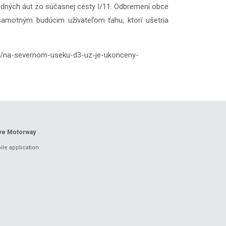
kladných áut zo súčasnej cesty I/11. Odbremení obce
 samotným budúcim užívateľom ťahu, ktorí ušetria
vy/na-severnom-useku-d3-uz-je-ukonceny-
ove Motorway
le application