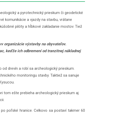
eologický a pyrotechnický prieskum či geodetické
vé komunikácie a vjazdy na stavbu, vrátane
kúšobné pilóty a hĺbkové zakladanie mostov. Tiež
lyv organizácie výstavby na obyvateľov.
c, keďže ich odbremení od tranzitnej nákladnej
 od drevín a robí sa archeologický prieskum.
hnického monitoringu stavby. Taktiež sa sanuje
 Kysucou.
ri tom ešte prebieha archeologický prieskum aj
ii.
po poľské hranice. Celkovo sa postaví takmer 60