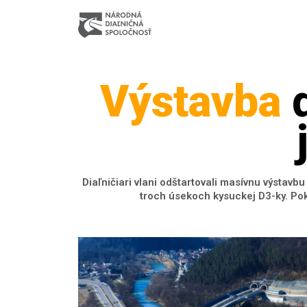
Výstavba
d
Diaľničiari vlani odštartovali masívnu výstavb
troch úsekoch kysuckej D3-ky. Pok