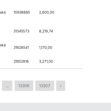
rská
10938885
2,600,00
31345573
8,219,74
žská
31628541
1,170,00
31652816
3,271,00
...
13306
13307
›