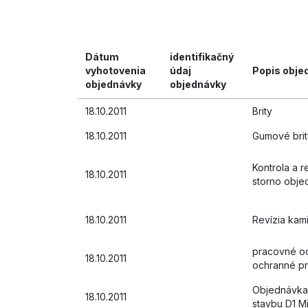
Dátum
identifikačný
vyhotovenia
údaj
Popis obje
objednávky
objednávky
18.10.2011
Brity
18.10.2011
Gumové brit
Kontrola a r
18.10.2011
storno obje
18.10.2011
Revízia kami
pracovné od
18.10.2011
ochranné pr
Objednávka
18.10.2011
stavbu D1 M