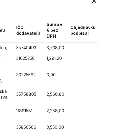
×
Suma v
IČO
Objednávku
eľa
€ bez
dodávateľa
podpísal
DPH
kia,
35740493
3,738,00
.,
31625258
1,291,20
30225582
0,00
š,
nská
35758805
2,560,80
lava,
11891581
2,288,00
35850566
3,550,00