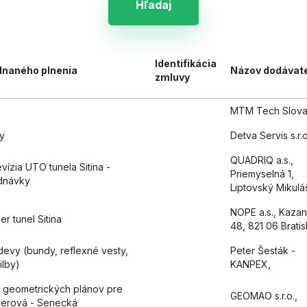
Hľadaj
Identifikácia
dnaného plnenia
Názov dodávat
zmluvy
MTM Tech Slova
y
Detva Servis s.r.o
QUADRIQ a.s.,
evízia UTO tunela Sitina -
Priemyselná 1,
dnávky
Liptovský Mikulá
NOPE a.s., Kaza
er tunel Sitina
48, 821 06 Bratis
evy (bundy, reflexné vesty,
Peter Šesták -
ilby)
KANPEX,
 geometrických plánov pre
GEOMAO s.r.o.,
ierová - Senecká