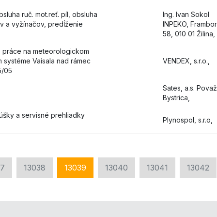
bsluha ruč. mot.reť. píl, obsluha
Ing. Ivan Sokol
v a vyžínačov, predĺženie
INPEKO, Frambo
58, 010 01 Žilina,
ké práce na meteorologickom
 systéme Vaisala nad rámec
VENDEX, s.r.o.,
5/05
Sates, a.s. Pova
Bystrica,
šky a servisné prehliadky
Plynospol, s.r.o,
37
13038
13039
13040
13041
13042