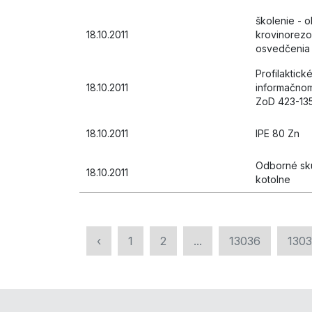
školenie - o
18.10.2011
krovinorezo
osvedčenia
Profilaktic
18.10.2011
informačnom
ZoD 423-13
18.10.2011
IPE 80 Zn
Odborné skú
18.10.2011
kotolne
‹
1
2
...
13036
130