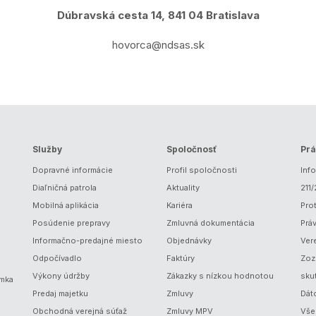
Dúbravská cesta 14, 841 04 Bratislava
hovorca@ndsas.sk
Služby
Spoločnosť
Prá
Dopravné informácie
Profil spoločnosti
Inf
Diaľničná patrola
Aktuality
211
Mobilná aplikácia
Kariéra
Prot
Posúdenie prepravy
Zmluvná dokumentácia
Prá
Informačno-predajné miesto
Objednávky
Ver
Odpočívadlo
Faktúry
Zoz
Výkony údržby
Zákazky s nízkou hodnotou
sku
ámka
Predaj majetku
Zmluvy
Dát
Obchodná verejná súťaž
Zmluvy MPV
Vše