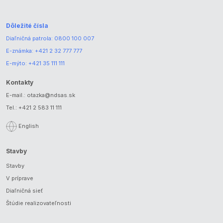
Dôležité čísla
Diaľničná patrola:
0800 100 007
E-známka:
+421 2 32 777 777
E-mýto:
+421 35 111 111
Kontakty
E-mail.:
otazka@ndsas.sk
Tel.:
+421 2 583 11 111
English
Stavby
Stavby
V príprave
Diaľničná sieť
Štúdie realizovateľnosti