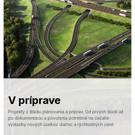
V príprave
Projekty v štádiu plánovania a príprav. Od prvých štúdií až
po dokumentáciu a povolenia potrebné na začatie
výstavby nových úsekov diaľnic a rýchlostných ciest.