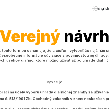
English
Verejný
návr
to formou oznamuje, že s cieľom vytvoriť čo najširšiu si
ť všeobecné informácie súvisiace s povinnosťou jej úhrady,
h úsekov diaľnic, ktoré možno užívať až po úhrade diaľni
vyhlasuje
práci na účely výberu úhrady diaľničnej známky za užívan
ona č. 513/1991 Zb. Obchodný zákonník v znení neskorších p
rávnickou osobou alebo fyzickou osobou – podnikateľom, ktorá s