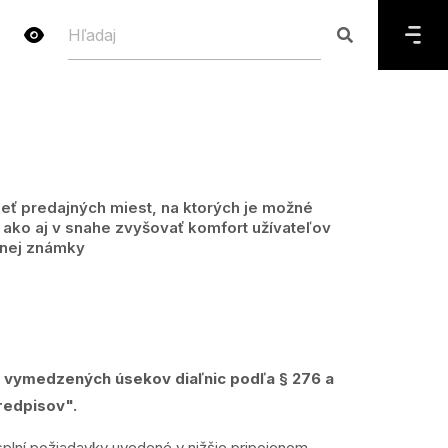
h
eť predajných miest, na ktorých je možné
 ako aj v snahe zvyšovať komfort užívateľov
čnej známky
ie vymedzených úsekov diaľnic podľa § 276 a
redpisov".
plní požiadavky uvedené v nižšie pripojenom