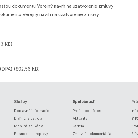
asťou dokumentu Verejný návrh na uzatvorenie zmluvy
 dokumentu Verejný návrh na uzatvorenie zmluvy
43 KB)
 (DPA)
(802,56 KB)
Služby
Spoločnosť
Prá
Dopravné informácie
Profil spoločnosti
Inf
Diaľničná patrola
Aktuality
211
Mobilná aplikácia
Kariéra
Prot
Posúdenie prepravy
Zmluvná dokumentácia
Prá