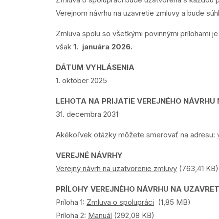
Verejnom návrhu na uzavretie zmluvy a bude sú
Zmluva spolu so všetkými povinnými prílohami j
však
1. januára 2026.
DÁTUM VYHLÁSENIA
1. október 2025
LEHOTA NA PRIJATIE VEREJNÉHO NÁVRHU
31. decembra 2031
Akékoľvek otázky môžete smerovať na adresu:
VEREJNÉ NÁVRHY
Verejný návrh na uzatvorenie zmluvy
(763,41 KB)
PRÍLOHY VEREJNÉHO NÁVRHU NA UZAVRET
Príloha 1:
Zmluva o spolupráci
(1,85 MB)
Príloha 2:
Manuál
(292,08 KB)