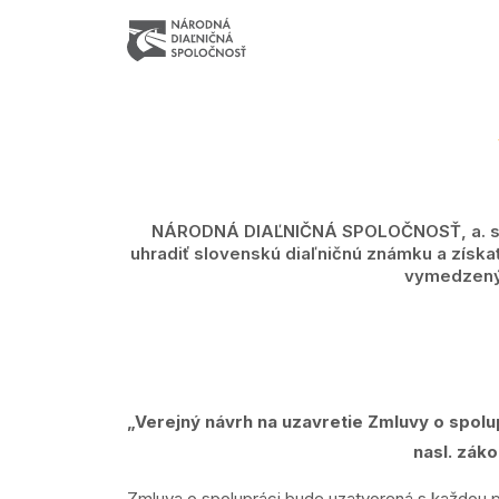
NÁRODNÁ DIAĽNIČNÁ SPOLOČNOSŤ, a. s. tou
uhradiť slovenskú diaľničnú známku a získa
vymedzenýc
„Verejný návrh na uzavretie Zmluvy o spolu
nasl. zák
Zmluva o spolupráci bude uzatvorená s každou p