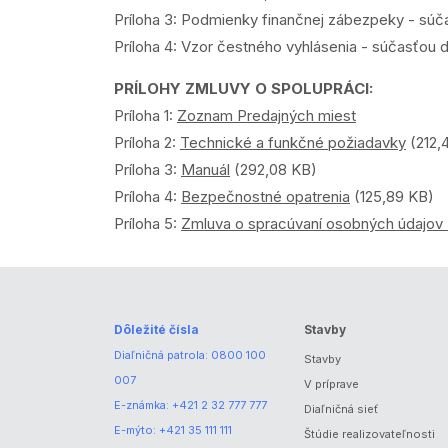
Príloha 3: Podmienky finančnej zábezpeky - súč
Príloha 4: Vzor čestného vyhlásenia - súčasťou
PRÍLOHY ZMLUVY O SPOLUPRÁCI:
Príloha 1:
Zoznam Predajných miest
Príloha 2:
Technické a funkčné požiadavky
(212,
Príloha 3:
Manuál
(292,08 KB)
Príloha 4:
Bezpečnostné opatrenia
(125,89 KB)
Príloha 5:
Zmluva o spracúvaní osobných údajov
Dôležité čísla
Stavby
Diaľničná patrola:
0800 100
Stavby
007
V príprave
E-známka:
+421 2 32 777 777
Diaľničná sieť
E-mýto:
+421 35 111 111
Štúdie realizovateľnosti