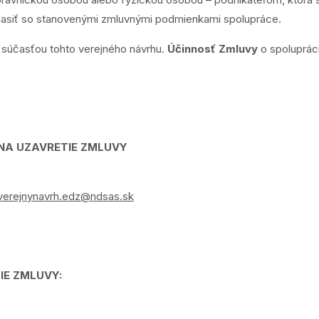
hlasiť so stanovenými zmluvnými podmienkami spolupráce.
e súčasťou tohto verejného návrhu.
Účinnosť Zmluvy
o spolupráci
 NA UZAVRETIE ZMLUVY
verejnynavrh.edz@ndsas.sk
IE ZMLUVY: