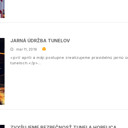
JARNÁ ÚDRŽBA TUNELOV
mar 11, 2019
<p>V apríli a máji postupne zrealizujeme pravidelnú jarnú 
tuneloch.</p>
ZVYŠUJEME BEZPEČNOSŤ TUNELA HORELICA