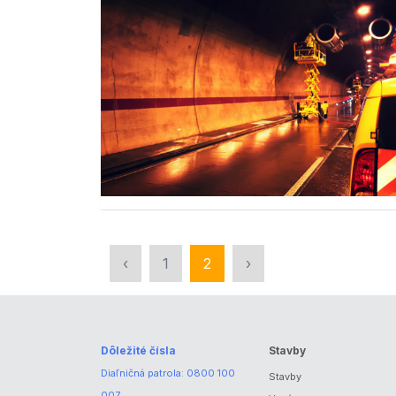
‹
1
2
›
Dôležité čísla
Stavby
Diaľničná patrola:
0800 100
Stavby
007