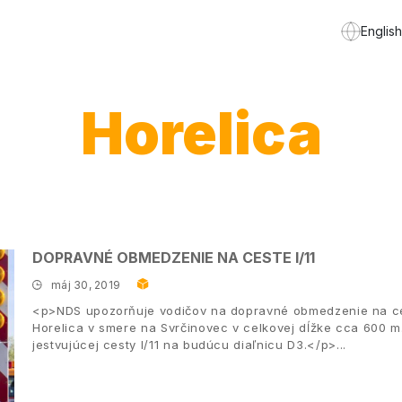
English
Horelica
DOPRAVNÉ OBMEDZENIE NA CESTE I/11
máj 30, 2019
<p>NDS upozorňuje vodičov na dopravné obmedzenie na ceste
Horelica v smere na Svrčinovec v celkovej dĺžke cca 600 
jestvujúcej cesty I/11 na budúcu diaľnicu D3.</p>