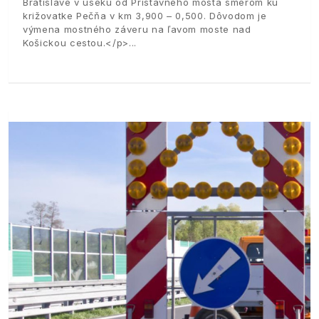
Bratislave v úseku od Prístavného mosta smerom ku
križovatke Pečňa v km 3,900 – 0,500. Dôvodom je
výmena mostného záveru na ľavom moste nad
Košickou cestou.</p>