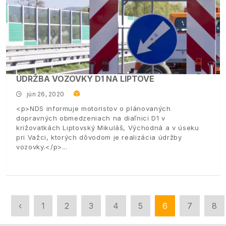
ÚDRŽBA VOZOVKY D1 NA LIPTOVE
jún 26, 2020
<p>NDS informuje motoristov o plánovaných
dopravných obmedzeniach na diaľnici D1 v
križovatkách Liptovský Mikuláš, Východná a v úseku
pri Važci, ktorých dôvodom je realizácia údržby
vozovky.</p>
‹
1
2
3
4
5
6
7
8