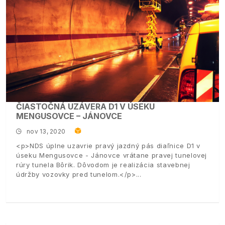
ČIASTOČNÁ UZÁVERA D1 V ÚSEKU
MENGUSOVCE – JÁNOVCE
nov 13, 2020
<p>NDS úplne uzavrie pravý jazdný pás diaľnice D1 v
úseku Mengusovce - Jánovce vrátane pravej tunelovej
rúry tunela Bôrik. Dôvodom je realizácia stavebnej
údržby vozovky pred tunelom.</p>