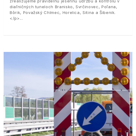
zrealizujeme pravidelnú jesennú údržbu a kontrolu v
diaľničných tuneloch Branisko, Svrčinovec, Poľana,
Bôrik, Považský Chlmec, Horelica, Sitina a Šibenik.
</p>