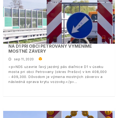
NA D1 PRI OBCI PETROVANY VYMENÍME
MOSTNÉ ZÁVERY
sep 11, 2020
<p>NDS uzavrie ľavý jazdný pás diaľnice D1 v úseku
mosta pri obci Petrovany (okres Prešov) v km 408,000
- 409,300. Dôvodom je výmena mostných záverov a
následná oprava krytu vozovky.</p>