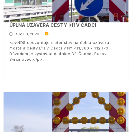
ÚPLNÁ UZÁVERA CESTY I/11 V ČADCI
aug 03, 2020
<p>NDS upozorňuje motoristov na úplnú uzáveru
mosta a cesty I/11 v Čadci v km 411,860 - 412,170.
Dôvodom je výstavba diaľnice D3 Čadca, Bukov -
Svrčinovec.</p>