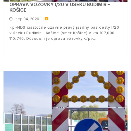
OPRAVA VOZOVKY I/20 V ÚSEKU BUDIMÍR –
KOŠICE
sep 04, 2020
<p>NDS čiastočne uzavrie pravý jazdný pás cesty I/20
v úseku Budimír - Košice (smer Košice) v km 107,000 –
110,740. Dôvodom je oprava vozovky.</p>