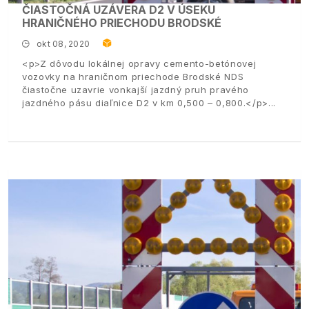
ČIASTOČNÁ UZÁVERA D2 V ÚSEKU
HRANIČNÉHO PRIECHODU BRODSKÉ
okt 08, 2020
<p>Z dôvodu lokálnej opravy cemento-betónovej
vozovky na hraničnom priechode Brodské NDS
čiastočne uzavrie vonkajší jazdný pruh pravého
jazdného pásu diaľnice D2 v km 0,500 – 0,800.</p>