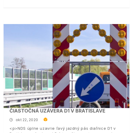
ČIASTOČNÁ UZÁVERA D1 V BRATISLAVE
okt 22, 2020
<p>NDS úplne uzavrie ľavý jazdný pás diaľnice D1 v