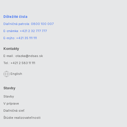
Dôležité čísla
Diaľničná patrola:
0800 100 007
E-známka:
+421 2 32 777 777
E-mýto:
+421 35 111 111
Kontakty
E-mail.:
otazka@ndsas.sk
Tel.:
+421 2 583 11 111
English
Stavby
Stavby
V príprave
Diaľničná sieť
Štúdie realizovateľnosti