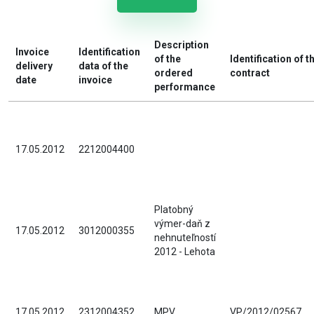
Description
Invoice
Identification
of the
Identification of t
delivery
data of the
ordered
contract
date
invoice
performance
17.05.2012
2212004400
Platobný
výmer-daň z
17.05.2012
3012000355
nehnuteľností
2012 - Lehota
17.05.2012
2312004352
MPV
VP/2012/02567