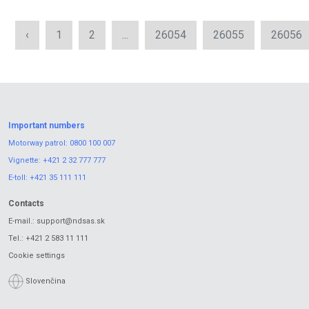
‹
1
2
...
26054
26055
26056
Important numbers
Motorway patrol:
0800 100 007
Vignette:
+421 2 32 777 777
E-toll:
+421 35 111 111
Contacts
E-mail.:
support@ndsas.sk
Tel.:
+421 2 583 11 111
Cookie settings
Slovenčina