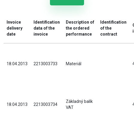
Invoice
Identification
Description of
Identification
delivery
data of the
the ordered
of the
date
invoice
performance
contract
18.04.2013
2213003733
Materiál
Základný balík
18.04.2013
2213003734
VAT