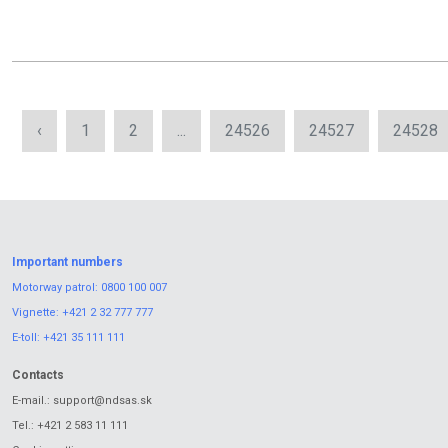
‹
1
2
...
24526
24527
24528
Important numbers
Motorway patrol:
0800 100 007
Vignette:
+421 2 32 777 777
E-toll:
+421 35 111 111
Contacts
E-mail.:
support@ndsas.sk
Tel.:
+421 2 583 11 111