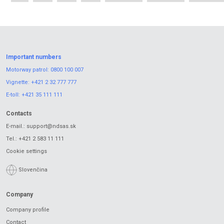
Important numbers
Motorway patrol:
0800 100 007
Vignette:
+421 2 32 777 777
E-toll:
+421 35 111 111
Contacts
E-mail.:
support@ndsas.sk
Tel.:
+421 2 583 11 111
Cookie settings
Slovenčina
Company
Company profile
Contact