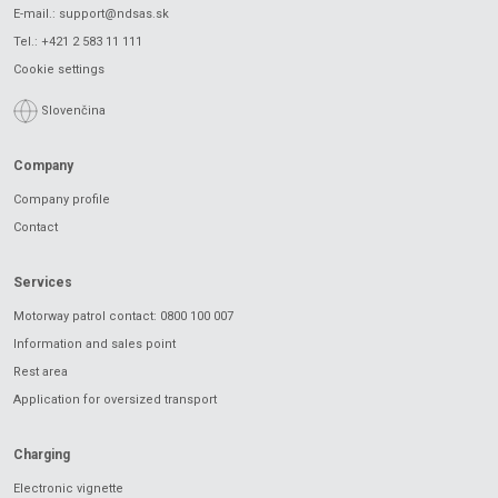
E-mail.:
support@ndsas.sk
Tel.:
+421 2 583 11 111
Cookie settings
Slovenčina
Company
Company profile
Contact
Services
Motorway patrol contact: 0800 100 007
Information and sales point
Rest area
Application for oversized transport
Charging
Electronic vignette