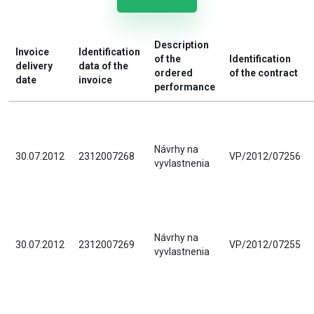
Description
Invoice
Identification
of the
Identification
delivery
data of the
ordered
of the contract
date
invoice
performance
Návrhy na
30.07.2012
2312007268
VP/2012/07256
vyvlastnenia
Návrhy na
30.07.2012
2312007269
VP/2012/07255
vyvlastnenia