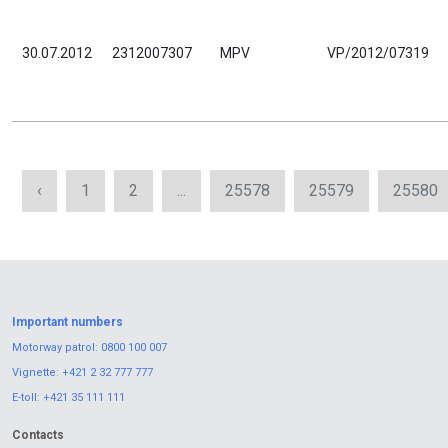
30.07.2012
2312007307
MPV
VP/2012/07319
‹
1
2
...
25578
25579
25580
Important numbers
Motorway patrol:
0800 100 007
Vignette:
+421 2 32 777 777
E-toll:
+421 35 111 111
Contacts