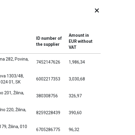
×
Amount in
ID number of
EUR without
the supplier
VAT
na 282, Povina,
7452147626
1,986,34
rova 1303/48,
6002217353
3,030,68
 024 01, SK
o 201, Žilina,
380308756
326,97
o 220, Žilina,
8259228439
390,60
79, Žilina, 010
6705286775
96,32