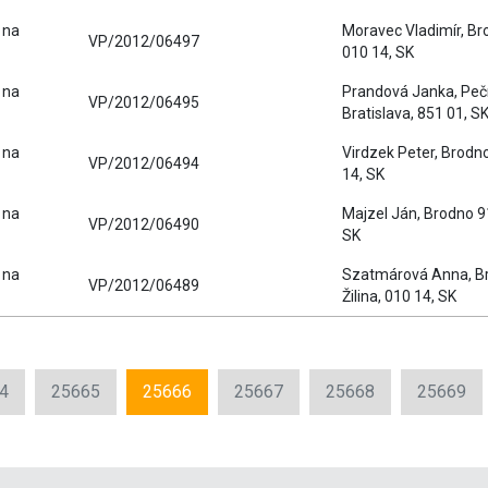
 na
Moravec Vladimír, Bro
VP/2012/06497
010 14, SK
 na
Prandová Janka, Peč
VP/2012/06495
Bratislava, 851 01, S
 na
Virdzek Peter, Brodno
VP/2012/06494
14, SK
 na
Majzel Ján, Brodno 91,
VP/2012/06490
SK
 na
Szatmárová Anna, B
VP/2012/06489
Žilina, 010 14, SK
4
25665
25666
25667
25668
25669