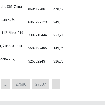
dno 351, Žilina,
5605177501
575,87
nianska 9,
6060227129
249,60
K
 112, Žilina, 010
7309218444
257,21
 Žilina, 010 14,
5602137486
142,74
rodno 257,
525302243
326,76
...
27686
27687
›