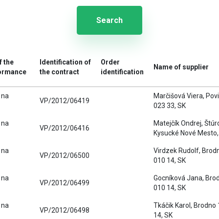
Search
f the
Identification of
Order
Name of supplier
formance
the contract
identification
 na
Marčišová Viera, Povi
VP/2012/06419
023 33, SK
 na
Matejčík Ondrej, Štú
VP/2012/06416
Kysucké Nové Mesto,
 na
Virdzek Rudolf, Brodn
VP/2012/06500
010 14, SK
 na
Gocníková Jana, Brodn
VP/2012/06499
010 14, SK
 na
Tkáčik Karol, Brodno 1
VP/2012/06498
14, SK