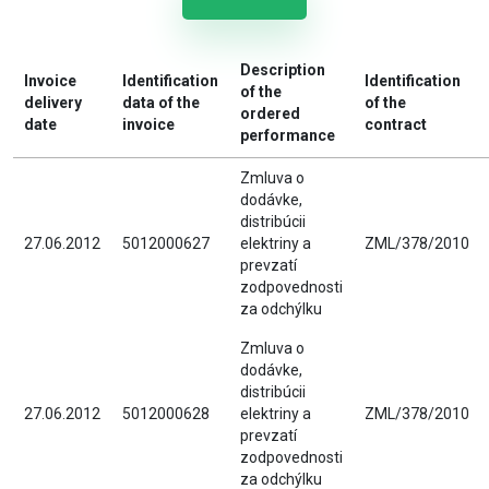
Description
Invoice
Identification
Identification
of the
delivery
data of the
of the
ordered
date
invoice
contract
performance
Zmluva o
dodávke,
distribúcii
27.06.2012
5012000627
elektriny a
ZML/378/2010
prevzatí
zodpovednosti
za odchýlku
Zmluva o
dodávke,
distribúcii
27.06.2012
5012000628
elektriny a
ZML/378/2010
prevzatí
zodpovednosti
za odchýlku