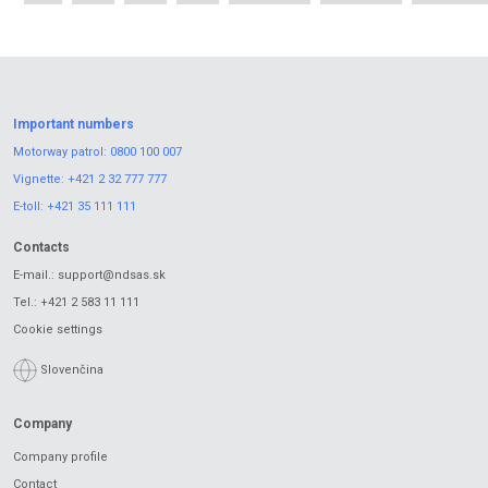
Important numbers
Motorway patrol:
0800 100 007
Vignette:
+421 2 32 777 777
E-toll:
+421 35 111 111
Contacts
E-mail.:
support@ndsas.sk
Tel.:
+421 2 583 11 111
Cookie settings
Slovenčina
Company
Company profile
Contact