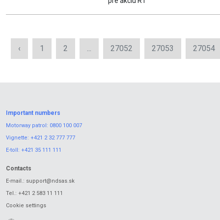
pre akciu R1
‹
1
2
...
27052
27053
27054
Important numbers
Motorway patrol:
0800 100 007
Vignette:
+421 2 32 777 777
E-toll:
+421 35 111 111
Contacts
E-mail.:
support@ndsas.sk
Tel.:
+421 2 583 11 111
Cookie settings