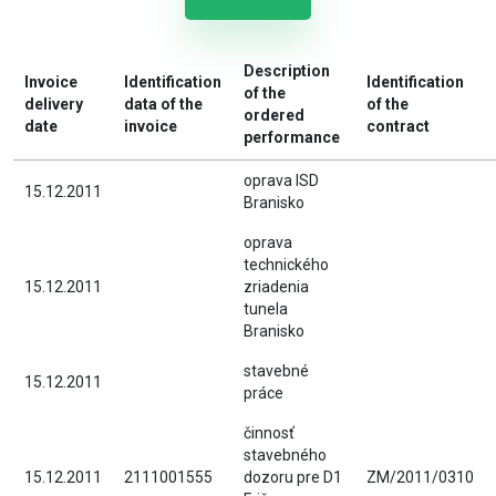
Description
Invoice
Identification
Identification
of the
delivery
data of the
of the
ordered
date
invoice
contract
performance
oprava ISD
15.12.2011
Branisko
oprava
technického
15.12.2011
zriadenia
tunela
Branisko
stavebné
15.12.2011
práce
činnosť
stavebného
15.12.2011
2111001555
dozoru pre D1
ZM/2011/0310