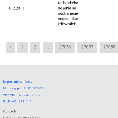
technického
13.12.2011
riešenia na
odstránenie
nedostatkov
križovatiek
‹
1
2
...
27056
27057
27058
Important numbers
Motorway patrol:
0800 100 007
Vignette:
+421 2 32 777 777
E-toll:
+421 35 111 111
Contacts