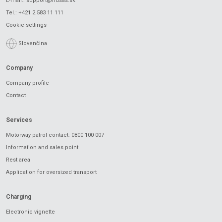
E-mail.:
support@ndsas.sk
Tel.:
+421 2 583 11 111
Cookie settings
Slovenčina
Company
Company profile
Contact
Services
Motorway patrol contact: 0800 100 007
Information and sales point
Rest area
Application for oversized transport
Charging
Electronic vignette