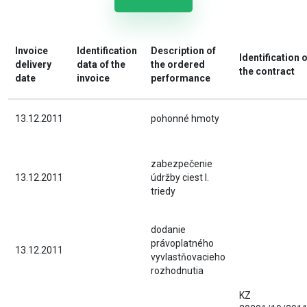
Invoice
Identification
Description of
Identification o
delivery
data of the
the ordered
the contract
date
invoice
performance
13.12.2011
pohonné hmoty
zabezpečenie
13.12.2011
údržby ciest I.
triedy
dodanie
právoplatného
13.12.2011
vyvlastňovacieho
rozhodnutia
KZ