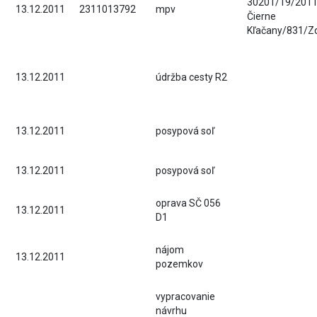
30201/19/2011
13.12.2011
2311013792
mpv
Čierne
Kľačany/831/Z
13.12.2011
údržba cesty R2
13.12.2011
posypová soľ
13.12.2011
posypová soľ
oprava SČ 056
13.12.2011
D1
nájom
13.12.2011
pozemkov
vypracovanie
návrhu