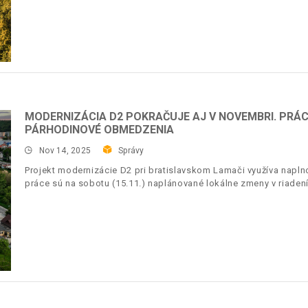
MODERNIZÁCIA D2 POKRAČUJE AJ V NOVEMBRI. PRÁC
PÁRHODINOVÉ OBMEDZENIA
Nov 14, 2025
Správy
Projekt modernizácie D2 pri bratislavskom Lamači využíva napl
práce sú na sobotu (15.11.) naplánované lokálne zmeny v riadení