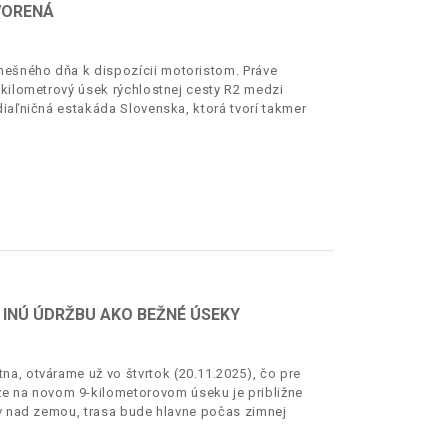
VORENÁ
dnešného dňa k dispozícii motoristom. Práve
ťkilometrový úsek rýchlostnej cesty R2 medzi
diaľničná estakáda Slovenska, ktorá tvorí takmer
 INÚ ÚDRŽBU AKO BEŽNÉ ÚSEKY
na, otvárame už vo štvrtok (20.11.2025), čo pre
 na novom 9-kilometorovom úseku je približne
ov nad zemou, trasa bude hlavne počas zimnej