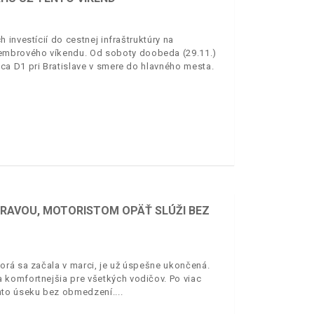
investícií do cestnej infraštruktúry na
embrového víkendu. Od soboty doobeda (29.11.)
a D1 pri Bratislave v smere do hlavného mesta.
RAVOU, MOTORISTOM OPÄŤ SLÚŽI BEZ
orá sa začala v marci, je už úspešne ukončená.
 komfortnejšia pre všetkých vodičov. Po viac
omto úseku bez obmedzení.