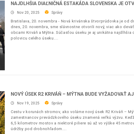
NAJDLHŠIA DIAĽNIČNÁ ESTAKÁDA SLOVENSKA JE OT
Nov 20, 2025
Správy
Bratislava, 20. novembra - Nová krivánska štvorprúdovka je od 
dnes, 20. novembra, sme slávnostne otvorili nový, viac ako devä
obcami Kriváň a Mýtna. Súčasťou úseku je aj unikátna najdlhšia 
polovicu celého úseku.
NOVÝ ÚSEK R2 KRIVÁŇ – MÝTNA BUDE VYŽADOVAŤ AJ
Nov 19, 2025
Správy
Cestu v korunách stromov, ako voláme nový úsek R2 Kriváň – Mýt
zamestnancov prevádzkového úseku znamená veľkú výzvu. Keďže
6,5 kilometrov mostov a niektoré piliere sú až vo výške 45 metr
údržby pod drobnohľadom.