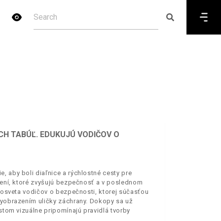
ÝCH TABÚĽ. EDUKUJÚ VODIČOV O
, aby boli diaľnice a rýchlostné cesty pre
trení, ktoré zvyšujú bezpečnosť a v poslednom
e osveta vodičov o bezpečnosti, ktorej súčasťou
 vyobrazením uličky záchrany. Dokopy sa už
istom vizuálne pripomínajú pravidlá tvorby