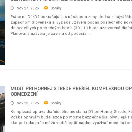
Nov 27, 2025
Správy
Práce na D1/D4 pokračujú aj s nástupom zimy. Jedna z najväčších 
západnom Slovensku si vyžiada uzáveru počas posledného nov
do nedeľných poobedných hodín (30.11.) bude uzatvorená diaľnic
Plánovaná uzávera je závislá od počasia.
MOST PRI HORNEJ STREDE PREŠIEL KOMPLEXNOU OP
OBMEDZENÍ
Nov 25, 2025
Správy
Komplexná oprava diaľničného mosta na D1 pri Hornej Strede, kt
Vďaka opravám bude jazda po moste bezpečnejšia, plynulejšia a
ako pol roku prác môžu vodiči opäť naplno využívať most na t