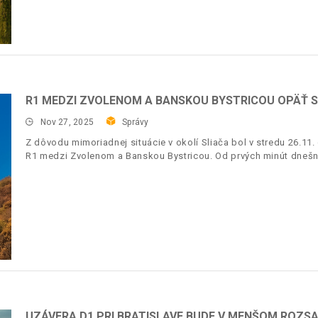
R1 MEDZI ZVOLENOM A BANSKOU BYSTRICOU OPÄŤ
Nov 27, 2025
Správy
Z dôvodu mimoriadnej situácie v okolí Sliača bol v stredu 26.11
R1 medzi Zvolenom a Banskou Bystricou. Od prvých minút dnešn
UZÁVERA D1 PRI BRATISLAVE BUDE V MENŠOM ROZS