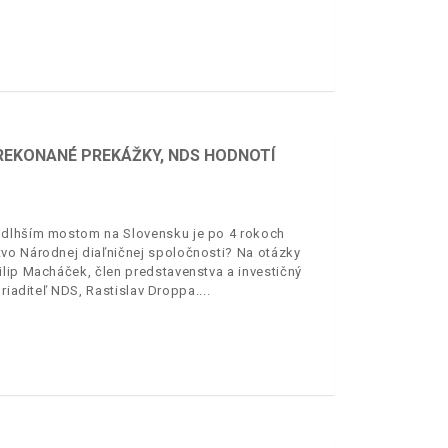
PREKONANÉ PREKÁŽKY, NDS HODNOTÍ
ajdlhším mostom na Slovensku je po 4 rokoch
tvo Národnej diaľničnej spoločnosti? Na otázky
ilip Macháček, člen predstavenstva a investičný
 riaditeľ NDS, Rastislav Droppa.