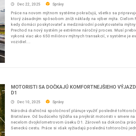
Dec 22, 2025
Správy
Práce na novom mýtnom systéme pokračujú, všetko sa pripravu
ktorý zásadným spôsobom zníži náklady na výber mýta. Cieľom Nár
kedy domáci poskytovateľ a medzinárodní poskytovatelia mýtny
Prechod na nový systém je extrémne náročný proces. Musí prebi
vykoná viac ako 650 miliónov mýtnych transakcií, v systéme je e
vozidiel.
MOTORISTI SA DOČKAJÚ KOMFORTNEJŠIEHO VÝJAZDU
D1
Dec 10, 2025
Správy
Národná diaľničná spoločnosť plánuje využiť posledné tohtoročné
Bratislave. Od budúceho týždňa sa prvýkrát motoristi v smere n
necelom dvojkilometrovom úseku D1. Zároveň sa dokončia práce 
Seneckú cestu. Práce si však vyžiadajú poslednú tohtoročnú jedn