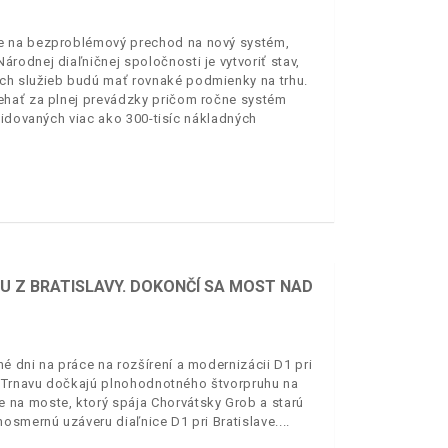
je na bezproblémový prechod na nový systém,
odnej diaľničnej spoločnosti je vytvoriť stav,
ch služieb budú mať rovnaké podmienky na trhu.
ehať za plnej prevádzky pričom ročne systém
vidovaných viac ako 300-tisíc nákladných
 Z BRATISLAVY. DOKONČÍ SA MOST NAD
 dni na práce na rozšírení a modernizácii D1 pri
a Trnavu dočkajú plnohodnotného štvorpruhu na
na moste, ktorý spája Chorvátsky Grob a starú
osmernú uzáveru diaľnice D1 pri Bratislave.