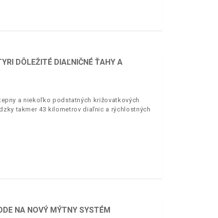
YRI DÔLEŽITÉ DIAĽNIČNÉ ŤAHY A
é tepny a niekoľko podstatných križovatkových
dzky takmer 43 kilometrov diaľnic a rýchlostných
ODE NA NOVÝ MÝTNY SYSTÉM