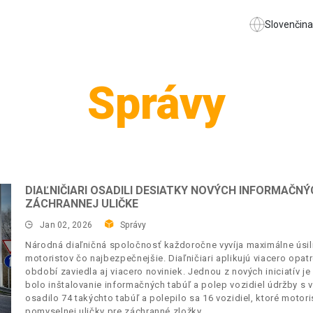
Slovenčina
Správy
DIAĽNIČIARI OSADILI DESIATKY NOVÝCH INFORMAČN
ZÁCHRANNEJ ULIČKE
Jan 02, 2026
Správy
Národná diaľničná spoločnosť každoročne vyvíja maximálne úsilie
motoristov čo najbezpečnejšie. Diaľničiari aplikujú viacero opa
období zaviedla aj viacero noviniek. Jednou z nových iniciatív j
bolo inštalovanie informačných tabúľ a polep vozidiel údržby s
osadilo 74 takýchto tabúľ a polepilo sa 16 vozidiel, ktoré motor
pomyselnej uličky pre záchranné zložky.