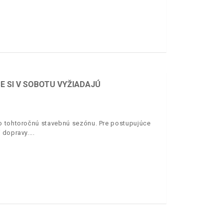
E SI V SOBOTU VYŽIADAJÚ
no tohtoročnú stavebnú sezónu. Pre postupujúce
 dopravy.