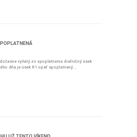
 SPOPLATNENÁ
. dočasne vyňatý zo spoplatnenia diaľničný úsek
ého dňa je úsek R1 opäť spoplatnený.
AHU UŽ TENTO VÍKEND