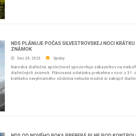
NDS PLÁNUJE POČAS SILVESTROVSKEJ NOCI KRÁTKU
ZNÁMOK
Dec 29, 2023
Správy
Národná diaľničná spoločnosť upozorňuje zákazníkov na niekoľ
diaľničných známok. Plánovaná odstávka prebehne v noci z 31. 
krátkeho nevyhnutného obdobia nebude možné si zakúpiť diaľn
NDS OD NOVÉHO ROKA PREBERÁ PLNE POD KONTROL