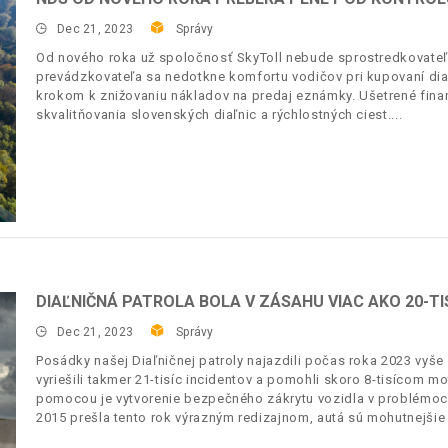
Dec 21, 2023
Správy
Od nového roka už spoločnosť SkyToll nebude sprostredkovat
prevádzkovateľa sa nedotkne komfortu vodičov pri kupovaní diaľ
krokom k znižovaniu nákladov na predaj eznámky. Ušetrené fin
skvalitňovania slovenských diaľnic a rýchlostných ciest.
DIAĽNIČNÁ PATROLA BOLA V ZÁSAHU VIAC AKO 20-TI
Dec 21, 2023
Správy
Posádky našej Diaľničnej patroly najazdili počas roka 2023 vyše 
vyriešili takmer 21-tisíc incidentov a pomohli skoro 8-tisícom m
pomocou je vytvorenie bezpečného zákrytu vozidla v problémoch.
2015 prešla tento rok výrazným redizajnom, autá sú mohutnejšie 