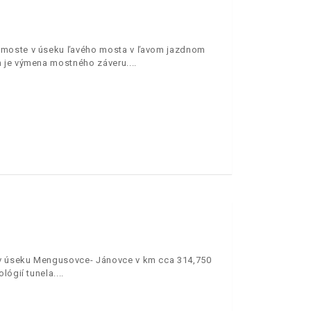
m moste v úseku ľavého mosta v ľavom jazdnom
m je výmena mostného záveru.
 v úseku Mengusovce- Jánovce v km cca 314,750
lógií tunela.