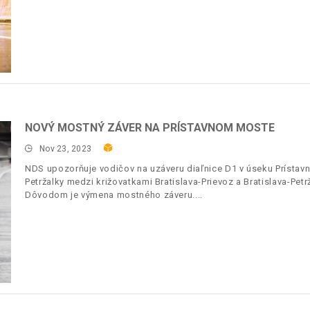
NOVÝ MOSTNÝ ZÁVER NA PRÍSTAVNOM MOSTE
Nov 23, 2023
NDS upozorňuje vodičov na uzáveru diaľnice D1 v úseku Prísta
Petržalky medzi križovatkami Bratislava-Prievoz a Bratislava-Pet
Dôvodom je výmena mostného záveru.