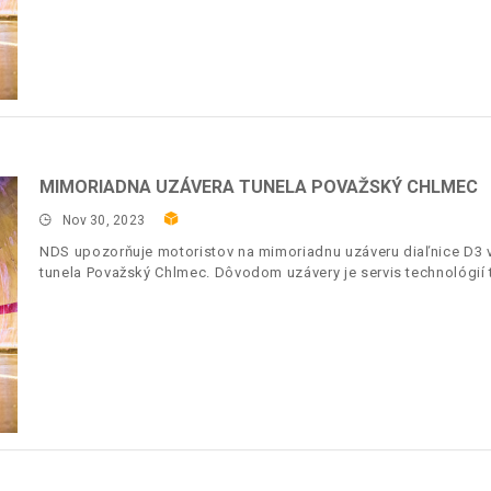
MIMORIADNA UZÁVERA TUNELA POVAŽSKÝ CHLMEC
Nov 30, 2023
NDS upozorňuje motoristov na mimoriadnu uzáveru diaľnice D3 v 
tunela Považský Chlmec. Dôvodom uzávery je servis technológií 