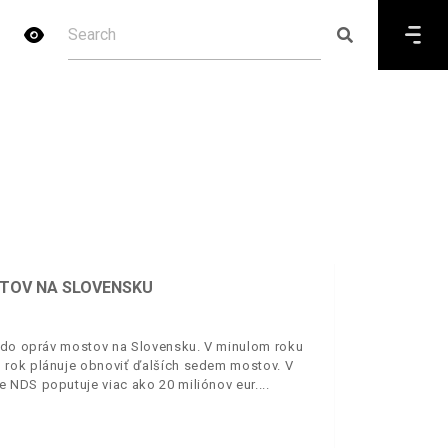
STOV NA SLOVENSKU
í do opráv mostov na Slovensku. V minulom roku
 rok plánuje obnoviť ďalších sedem mostov. V
 NDS poputuje viac ako 20 miliónov eur.