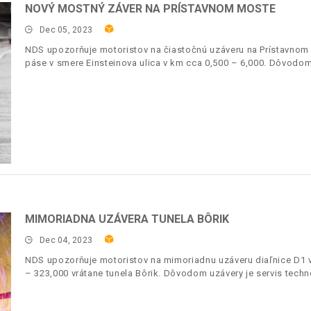
NOVÝ MOSTNÝ ZÁVER NA PRÍSTAVNOM MOSTE
Dec 05, 2023
NDS upozorňuje motoristov na čiastočnú uzáveru na Prístavno
páse v smere Einsteinova ulica v km cca 0,500 – 6,000. Dôvodo
MIMORIADNA UZÁVERA TUNELA BÔRIK
Dec 04, 2023
NDS upozorňuje motoristov na mimoriadnu uzáveru diaľnice D1
– 323,000 vrátane tunela Bôrik. Dôvodom uzávery je servis techno