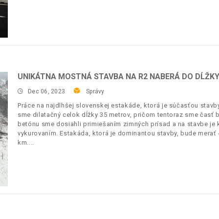
UNIKÁTNA MOSTNÁ STAVBA NA R2 NABERÁ DO DĹŽK
Dec 06, 2023
Správy
Práce na najdlhšej slovenskej estakáde, ktorá je súčasťou stavb
sme dilatačný celok dĺžky 35 metrov, pričom tentoraz sme časť 
betónu sme dosiahli primiešaním zimných prísad a na stavbe je 
vykurovaním. Estakáda, ktorá je dominantou stavby, bude merať 
km.