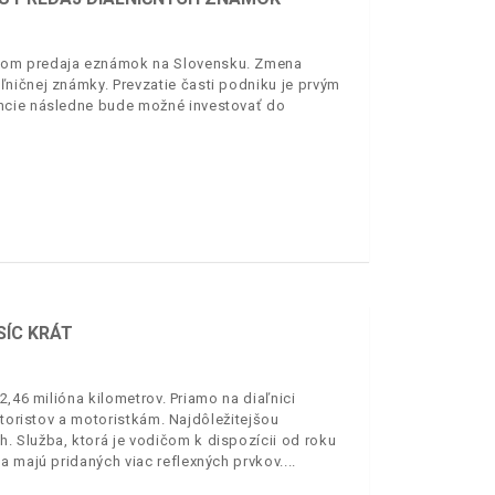
eľom predaja eznámok na Slovensku. Zmena
ničnej známky. Prevzatie časti podniku je prvým
ancie následne bude možné investovať do
SÍC KRÁT
2,46 milióna kilometrov. Priamo na diaľnici
otoristov a motoristkám. Najdôležitejšou
 Služba, ktorá je vodičom k dispozícii od roku
a majú pridaných viac reflexných prvkov.