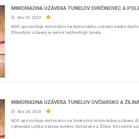
MIMORIADNA UZÁVERA TUNELOV SVRČINOVEC A POĽ
Nov 29, 2023
NDS upozorňuje motoristov na mimoriadnu uzáveru úseku diaľnic
Dôvodom uzávery je servis technológií tunela.
MIMORIADNA UZÁVERA TUNELOV OVČIARSKO A ŽILINA
Nov 24, 2023
NDS upozorňuje motoristov na čiastočnú mimoriadnu uzáveru dia
Lietavská Lúčka vrátane tunelov Ovčiarsko a Žilina. Dôvodom uzáv