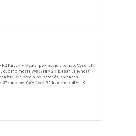
Y
y R2 Kriváň – Mýtna, pokračujú v tempe. Vysunuli
budúceho mosta vysúvali v 2% klesaní. Pevnosť
konštrukcia pred a po betonáži chránená
4 374 metrov. Celý úsek R2 bude mať dĺžku 9