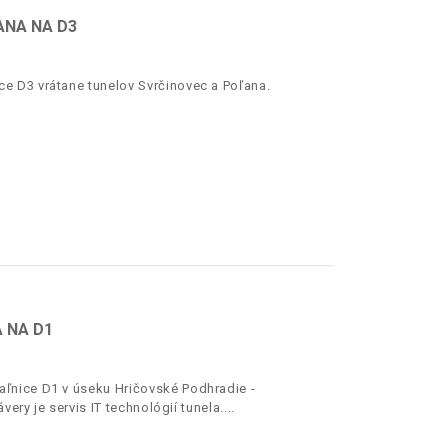
ANA NA D3
e D3 vrátane tunelov Svrčinovec a Poľana.
 NA D1
ľnice D1 v úseku Hričovské Podhradie -
ery je servis IT technológií tunela.