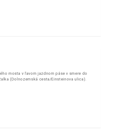
vného mosta v ľavom jazdnom páse v smere do
ržalka (Dolnozemská cesta/Einsteinova ulica).