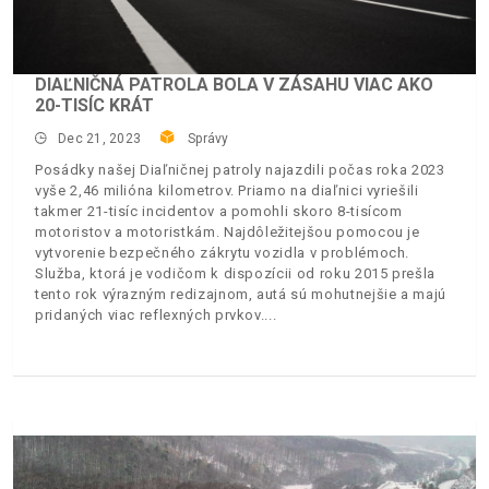
DIAĽNIČNÁ PATROLA BOLA V ZÁSAHU VIAC AKO
20-TISÍC KRÁT
Dec 21, 2023
Správy
Posádky našej Diaľničnej patroly najazdili počas roka 2023
vyše 2,46 milióna kilometrov. Priamo na diaľnici vyriešili
takmer 21-tisíc incidentov a pomohli skoro 8-tisícom
motoristov a motoristkám. Najdôležitejšou pomocou je
vytvorenie bezpečného zákrytu vozidla v problémoch.
Služba, ktorá je vodičom k dispozícii od roku 2015 prešla
tento rok výrazným redizajnom, autá sú mohutnejšie a majú
pridaných viac reflexných prvkov.