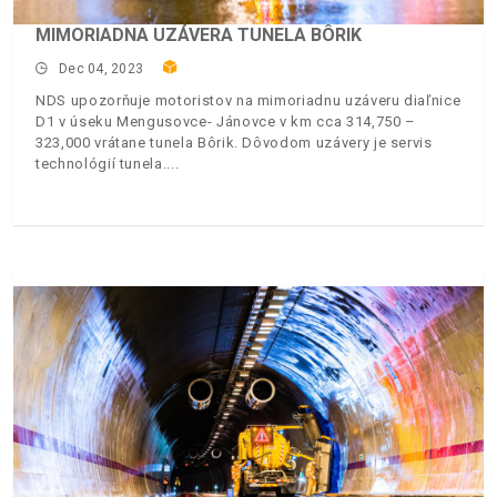
MIMORIADNA UZÁVERA TUNELA BÔRIK
Dec 04, 2023
NDS upozorňuje motoristov na mimoriadnu uzáveru diaľnice
D1 v úseku Mengusovce- Jánovce v km cca 314,750 –
323,000 vrátane tunela Bôrik. Dôvodom uzávery je servis
technológií tunela.