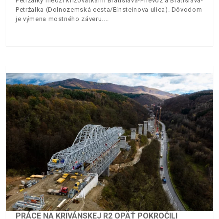
Petržalky medzi križovatkami Bratislava-Prievoz a Bratislava-
Petržalka (Dolnozemská cesta/Einsteinova ulica). Dôvodom
je výmena mostného záveru.
PRÁCE NA KRIVÁNSKEJ R2 OPÄŤ POKROČILI