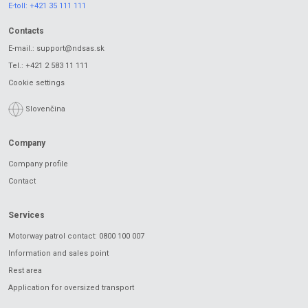
E-toll:
+421 35 111 111
Contacts
E-mail.:
support@ndsas.sk
Tel.:
+421 2 583 11 111
Cookie settings
Slovenčina
Company
Company profile
Contact
Services
Motorway patrol contact: 0800 100 007
Information and sales point
Rest area
Application for oversized transport