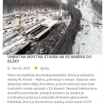
UNIKÁTNA MOSTNÁ STAVBA NA R2 NABERÁ DO
DĹŽKY
Dec 06, 2023
Správy
Práce na najdlhšej slovenskej estakáde, ktorá je súčasťou
stavby R2 Kriváň – Mýtna, pokračujú v tempe. Vysunuli sme
dilatačný celok dĺžky 35 metrov, pričom tentoraz sme časť
budúceho mosta vysúvali v 2% klesaní. Pevnosť betónu sme
dosiahli primiešaním zimných prísad a na stavbe je
konštrukcia pred a po betonáži chránená vykurovaním.
Estakáda, ktorá je dominantou stavby, bude merať 4 374