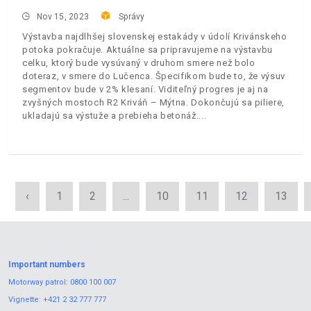
Nov 15, 2023
Správy
Výstavba najdlhšej slovenskej estakády v údolí Krivánskeho
potoka pokračuje. Aktuálne sa pripravujeme na výstavbu
celku, ktorý bude vysúvaný v druhom smere než bolo
doteraz, v smere do Lučenca. Špecifikom bude to, že výsuv
segmentov bude v 2% klesaní. Viditeľný progres je aj na
zvyšných mostoch R2 Kriváň – Mýtna. Dokončujú sa piliere,
ukladajú sa výstuže a prebieha betonáž.
‹
1
2
...
10
11
12
13
Important numbers
Motorway patrol:
0800 100 007
Vignette:
+421 2 32 777 777