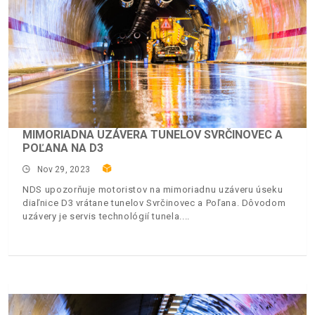
MIMORIADNA UZÁVERA TUNELOV SVRČINOVEC A
POĽANA NA D3
Nov 29, 2023
NDS upozorňuje motoristov na mimoriadnu uzáveru úseku
diaľnice D3 vrátane tunelov Svrčinovec a Poľana. Dôvodom
uzávery je servis technológií tunela.