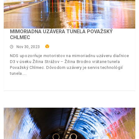
MIMORIADNA UZÁVERA TUNELA POVAŽSKÝ
CHLMEC
Nov 30, 2023
NDS upozorňuje motoristov na mimoriadnu uzáveru diaľnice
D3 v úseku Žilina Strážov – Žilina Brodno vrátane tunela
Považský Chlmec. Dôvodom uzávery je servis technológií
tunela.