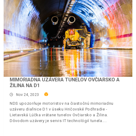
MIMORIADNA UZÁVERA TUNELOV OVČIARSKO A
ŽILINA NA D1
Nov 24, 2023
NDS upozorňuje motoristov na čiastočnú mimoriadnu
uzáveru diaľnice D1 v úseku Hričovské Podhradie -
Lietavská Lúčka vrátane tunelov Ovčiarsko a Žilina.
Dôvodom uzávery je servis IT technológií tunela.