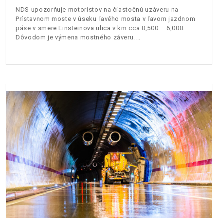
NDS upozorňuje motoristov na čiastočnú uzáveru na
Prístavnom moste v úseku ľavého mosta v ľavom jazdnom
páse v smere Einsteinova ulica v km cca 0,500 – 6,000.
Dôvodom je výmena mostného záveru.