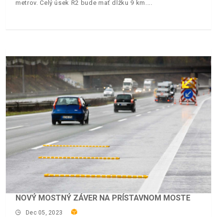
metrov. Celý úsek R2 bude mať dĺžku 9 km.
NOVÝ MOSTNÝ ZÁVER NA PRÍSTAVNOM MOSTE
Dec 05, 2023