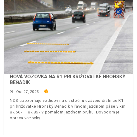
NOVÁ VOZOVKA NA R1 PRI KRIŽOVATKE HRONSKÝ
BEŇADIK
Oct 27, 2023
NDS upozorňuje vodičov na čiastočnú uzáveru diaľnice R1
pri križovatke Hronský Beňadik v ľavom jazdnom páse v km
87,567 – 87,867 v pomalom jazdnom pruhu. Dôvodom je
oprava vozovky.