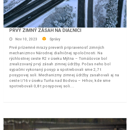
PRVÝ ZIMNÝ ZÁSAH NA DIAĽNICI
Nov 10, 2023
Správy
Prvé prízemné mrazy preverili pripravenosť zimných
mechanizmov Národnej diaľničnej spoločnosti. Na
rýchlostnej ceste R2 v úseku Mýtna – Tomášovce bol
zrealizovaný prvý zásah zimnej údržby. Počas neho bol
sypačmi vykonaný posyp a spotrebovali sme 2,7 t
posypovej soli. Mechanizmy zimnej údržby zasahovali aj na
ceste I/16 v úseku Turňa nad Bodvou – Hrhov, kde sme
spotrebovali 0,8 t posypovej soli.