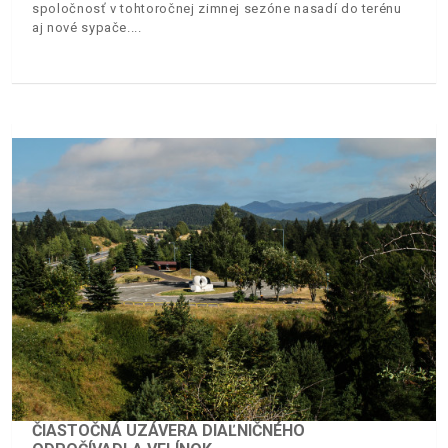
spoločnosť v tohtoročnej zimnej sezóne nasadí do terénu
aj nové sypače.
ČIASTOČNÁ UZÁVERA DIAĽNIČNÉHO