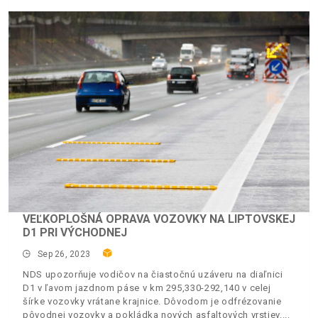
VEĽKOPLOŠNÁ OPRAVA VOZOVKY NA LIPTOVSKEJ
D1 PRI VÝCHODNEJ
Sep 26, 2023
NDS upozorňuje vodičov na čiastočnú uzáveru na diaľnici
D1 v ľavom jazdnom páse v km 295,330-292,140 v celej
šírke vozovky vrátane krajnice. Dôvodom je odfrézovanie
pôvodnej vozovky a pokládka nových asfaltových vrstiev.