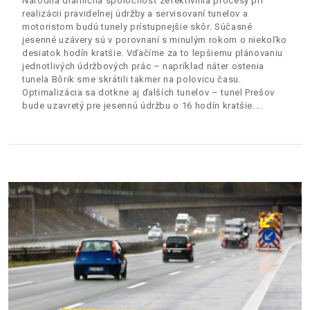
Národná diaľničná spoločnosť zefektívnila procesy pri
realizácii pravidelnej údržby a servisovaní tunelov a
motoristom budú tunely prístupnejšie skôr. Súčasné
jesenné uzávery sú v porovnaní s minulým rokom o niekoľko
desiatok hodín kratšie. Vďačíme za to lepšiemu plánovaniu
jednotlivých údržbových prác – napríklad náter ostenia
tunela Bôrik sme skrátili takmer na polovicu času.
Optimalizácia sa dotkne aj ďalších tunelov – tunel Prešov
bude uzavretý pre jesennú údržbu o 16 hodín kratšie.