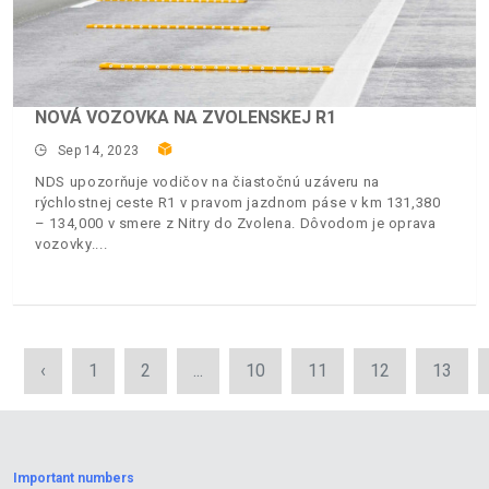
NOVÁ VOZOVKA NA ZVOLENSKEJ R1
Sep 14, 2023
NDS upozorňuje vodičov na čiastočnú uzáveru na
rýchlostnej ceste R1 v pravom jazdnom páse v km 131,380
– 134,000 v smere z Nitry do Zvolena. Dôvodom je oprava
vozovky.
‹
1
2
...
10
11
12
13
Important numbers