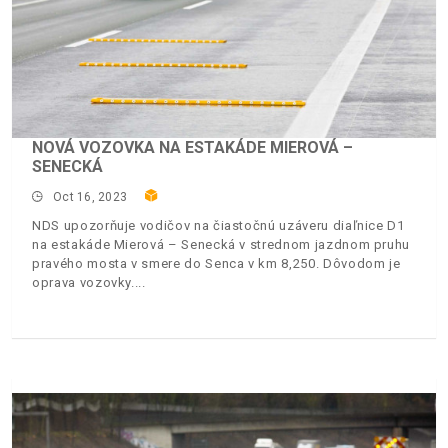
NOVÁ VOZOVKA NA ESTAKÁDE MIEROVÁ –
SENECKÁ
Oct 16, 2023
NDS upozorňuje vodičov na čiastočnú uzáveru diaľnice D1
na estakáde Mierová – Senecká v strednom jazdnom pruhu
pravého mosta v smere do Senca v km 8,250. Dôvodom je
oprava vozovky.