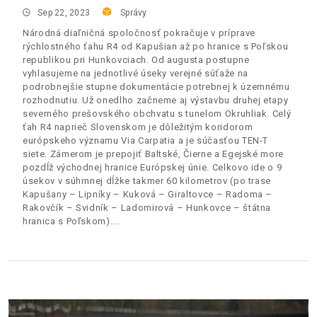
Sep 22, 2023
Správy
Národná diaľničná spoločnosť pokračuje v príprave
rýchlostného ťahu R4 od Kapušian až po hranice s Poľskou
republikou pri Hunkovciach. Od augusta postupne
vyhlasujeme na jednotlivé úseky verejné súťaže na
podrobnejšie stupne dokumentácie potrebnej k územnému
rozhodnutiu. Už onedlho začneme aj výstavbu druhej etapy
severného prešovského obchvatu s tunelom Okruhliak. Celý
ťah R4 naprieč Slovenskom je dôležitým koridorom
európskeho významu Via Carpatia a je súčasťou TEN-T
siete. Zámerom je prepojiť Baltské, Čierne a Egejské more
pozdĺž východnej hranice Európskej únie. Celkovo ide o 9
úsekov v súhrnnej dĺžke takmer 60 kilometrov (po trase
Kapušany – Lipníky – Kuková – Giraltovce – Radoma –
Rakovčík – Svidník – Ladomirová – Hunkovce – štátna
hranica s Poľskom).