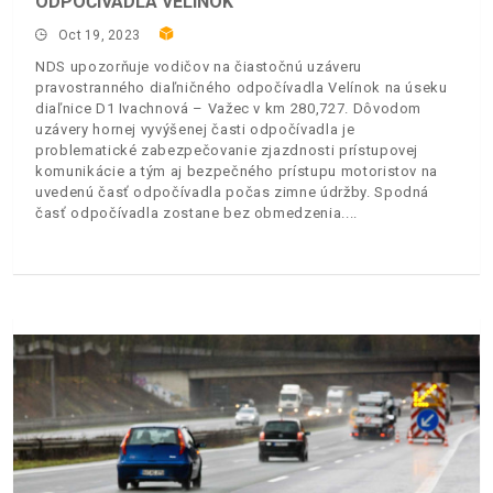
ODPOČÍVADLA VELÍNOK
Oct 19, 2023
NDS upozorňuje vodičov na čiastočnú uzáveru
pravostranného diaľničného odpočívadla Velínok na úseku
diaľnice D1 Ivachnová – Važec v km 280,727. Dôvodom
uzávery hornej vyvýšenej časti odpočívadla je
problematické zabezpečovanie zjazdnosti prístupovej
komunikácie a tým aj bezpečného prístupu motoristov na
uvedenú časť odpočívadla počas zimne údržby. Spodná
časť odpočívadla zostane bez obmedzenia.