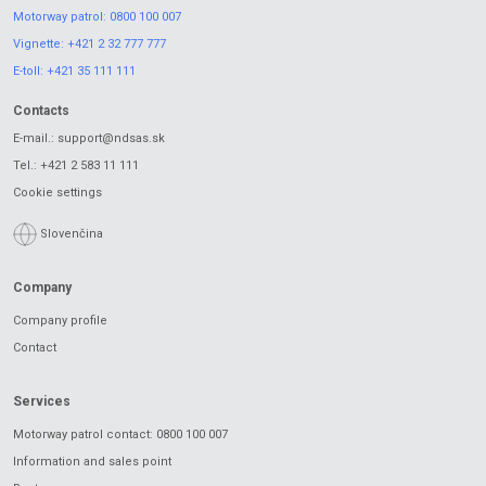
Motorway patrol:
0800 100 007
Vignette:
+421 2 32 777 777
E-toll:
+421 35 111 111
Contacts
E-mail.:
support@ndsas.sk
Tel.:
+421 2 583 11 111
Cookie settings
Slovenčina
Company
Company profile
Contact
Services
Motorway patrol contact: 0800 100 007
Information and sales point