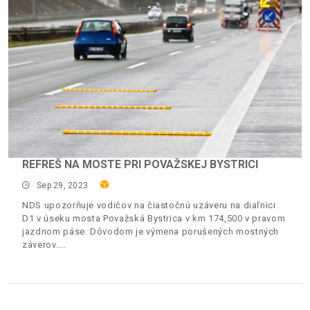
REFREŠ NA MOSTE PRI POVAŽSKEJ BYSTRICI
Sep 29, 2023
NDS upozorňuje vodičov na čiastočnú uzáveru na diaľnici
D1 v úseku mosta Považská Bystrica v km 174,500 v pravom
jazdnom páse. Dôvodom je výmena porušených mostných
záverov.