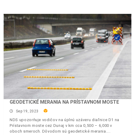
GEODETICKÉ MERANIA NA PRÍSTAVNOM MOSTE
Sep 19, 2023
NDS upozorňuje vodičov na úplnú uzáveru diaľnice D1 na
Prístavnom moste cez Dunaj v km cca 0,500 – 6,000 v
oboch smeroch. Dôvodom sú geodetické merania.