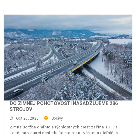
DO ZIMNEJ POHOTOVOSTI NASADZUJEME 286
STROJOV
Oct 26, 2023
Správy
Zimná údržba diaľnic a rýchlostných ciest začína 1.11. a
končí sa v marci nasledujúceho roka. Národná diaľničná