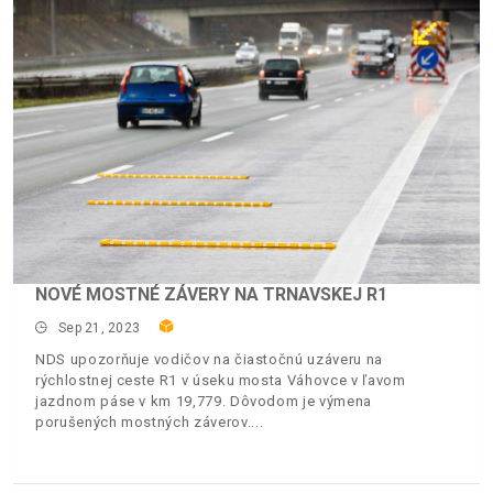
NOVÉ MOSTNÉ ZÁVERY NA TRNAVSKEJ R1
Sep 21, 2023
NDS upozorňuje vodičov na čiastočnú uzáveru na
rýchlostnej ceste R1 v úseku mosta Váhovce v ľavom
jazdnom páse v km 19,779. Dôvodom je výmena
porušených mostných záverov.