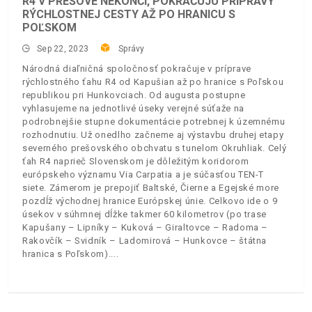
R4 V PREŠOVE NEKONČÍ, POKRAČUJÚ PRÍPRAVY
RÝCHLOSTNEJ CESTY AŽ PO HRANICU S
POĽSKOM
Sep 22, 2023
Správy
Národná diaľničná spoločnosť pokračuje v príprave
rýchlostného ťahu R4 od Kapušian až po hranice s Poľskou
republikou pri Hunkovciach. Od augusta postupne
vyhlasujeme na jednotlivé úseky verejné súťaže na
podrobnejšie stupne dokumentácie potrebnej k územnému
rozhodnutiu. Už onedlho začneme aj výstavbu druhej etapy
severného prešovského obchvatu s tunelom Okruhliak. Celý
ťah R4 naprieč Slovenskom je dôležitým koridorom
európskeho významu Via Carpatia a je súčasťou TEN-T
siete. Zámerom je prepojiť Baltské, Čierne a Egejské more
pozdĺž východnej hranice Európskej únie. Celkovo ide o 9
úsekov v súhrnnej dĺžke takmer 60 kilometrov (po trase
Kapušany – Lipníky – Kuková – Giraltovce – Radoma –
Rakovčík – Svidník – Ladomirová – Hunkovce – štátna
hranica s Poľskom).