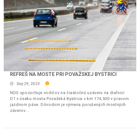
REFREŠ NA MOSTE PRI POVAŽSKEJ BYSTRICI
Sep 29, 2023
NDS upozorňuje vodičov na čiastočnú uzáveru na diaľnici
D1 v úseku mosta Považská Bystrica v km 174,500 v pravom
jazdnom páse. Dôvodom je výmena porušených mostných
záverov.