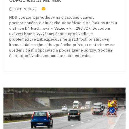
ODPOČÍVADLA VELÍNOK
Oct 19, 2023
NDS upozorňuje vodičov na čiastočnú uzáveru
pravostranného diaľničného odpočívadla Velínok na úseku
diaľnice D1 Ivachnová – Važec v km 280,727. Dôvodom
uzávery hornej vyvýšenej časti odpočívadla je
problematické zabezpečovanie zjazdnosti prístupovej
komunikácie a tým aj bezpečného prístupu motoristov na
uvedenú časť odpočívadla počas zimne údržby. Spodná
časť odpočívadla zostane bez obmedzenia.