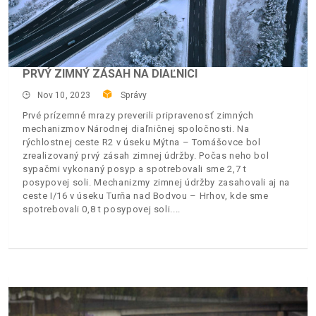
PRVÝ ZIMNÝ ZÁSAH NA DIAĽNICI
Nov 10, 2023
Správy
Prvé prízemné mrazy preverili pripravenosť zimných
mechanizmov Národnej diaľničnej spoločnosti. Na
rýchlostnej ceste R2 v úseku Mýtna – Tomášovce bol
zrealizovaný prvý zásah zimnej údržby. Počas neho bol
sypačmi vykonaný posyp a spotrebovali sme 2,7 t
posypovej soli. Mechanizmy zimnej údržby zasahovali aj na
ceste I/16 v úseku Turňa nad Bodvou – Hrhov, kde sme
spotrebovali 0,8 t posypovej soli.