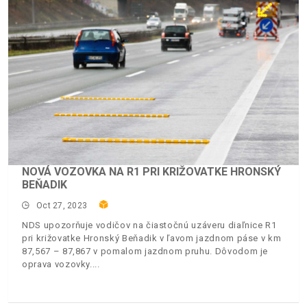
NOVÁ VOZOVKA NA R1 PRI KRIŽOVATKE HRONSKÝ
BEŇADIK
Oct 27, 2023
NDS upozorňuje vodičov na čiastočnú uzáveru diaľnice R1
pri križovatke Hronský Beňadik v ľavom jazdnom páse v km
87,567 – 87,867 v pomalom jazdnom pruhu. Dôvodom je
oprava vozovky.