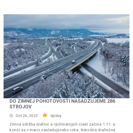
DO ZIMNEJ POHOTOVOSTI NASADZUJEME 286
STROJOV
Oct 26, 2023
Správy
Zimná údržba diaľnic a rýchlostných ciest začína 1.11. a
končí sa v marci nasledujúceho roka. Národná diaľničná