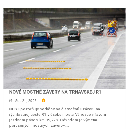
NOVÉ MOSTNÉ ZÁVERY NA TRNAVSKEJ R1
Sep 21, 2023
NDS upozorňuje vodičov na čiastočnú uzáveru na
rýchlostnej ceste R1 v úseku mosta Váhovce v ľavom
jazdnom páse v km 19,779. Dôvodom je výmena
porušených mostných záverov.