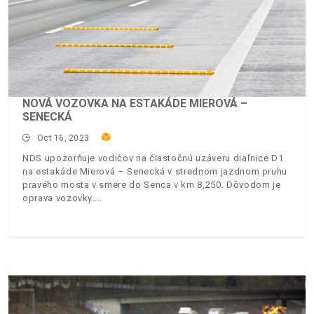
NOVÁ VOZOVKA NA ESTAKÁDE MIEROVÁ –
SENECKÁ
Oct 16, 2023
NDS upozorňuje vodičov na čiastočnú uzáveru diaľnice D1
na estakáde Mierová – Senecká v strednom jazdnom pruhu
pravého mosta v smere do Senca v km 8,250. Dôvodom je
oprava vozovky.