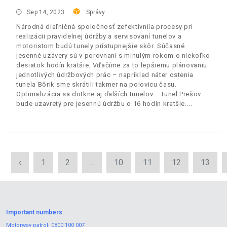
Sep 14, 2023
Správy
Národná diaľničná spoločnosť zefektívnila procesy pri
realizácii pravidelnej údržby a servisovaní tunelov a
motoristom budú tunely prístupnejšie skôr. Súčasné
jesenné uzávery sú v porovnaní s minulým rokom o niekoľko
desiatok hodín kratšie. Vďačíme za to lepšiemu plánovaniu
jednotlivých údržbových prác – napríklad náter ostenia
tunela Bôrik sme skrátili takmer na polovicu času.
Optimalizácia sa dotkne aj ďalších tunelov – tunel Prešov
bude uzavretý pre jesennú údržbu o 16 hodín kratšie.
‹
1
2
...
10
11
12
13
Important numbers
Motorway patrol:
0800 100 007