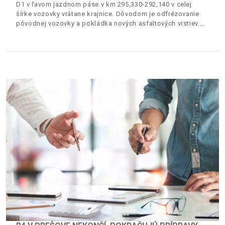
D1 v ľavom jazdnom páse v km 295,330-292,140 v celej
šírke vozovky vrátane krajnice. Dôvodom je odfrézovanie
pôvodnej vozovky a pokládka nových asfaltových vrstiev.