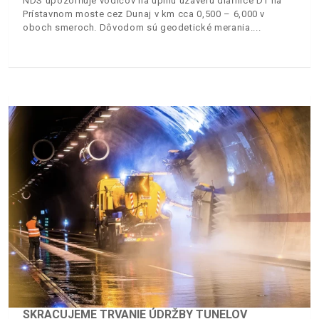
NDS upozorňuje vodičov na úplnú uzáveru diaľnice D1 na
Prístavnom moste cez Dunaj v km cca 0,500 – 6,000 v
oboch smeroch. Dôvodom sú geodetické merania.
SKRACUJEME TRVANIE ÚDRŽBY TUNELOV