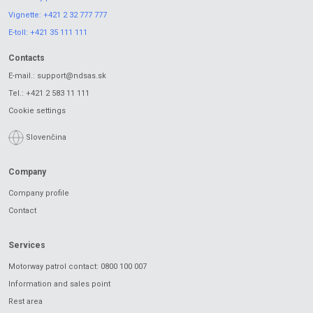
Vignette:
+421 2 32 777 777
E-toll:
+421 35 111 111
Contacts
E-mail.:
support@ndsas.sk
Tel.:
+421 2 583 11 111
Cookie settings
Slovenčina
Company
Company profile
Contact
Services
Motorway patrol contact: 0800 100 007
Information and sales point
Rest area