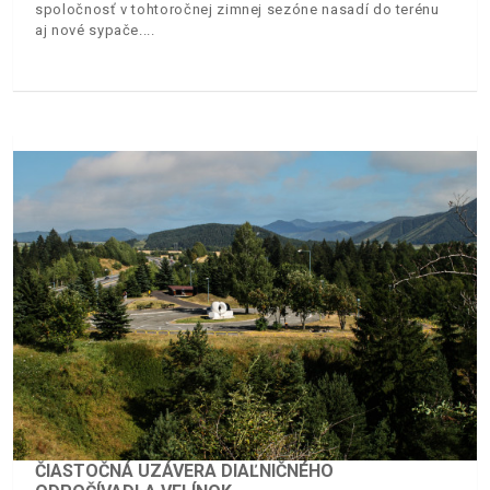
spoločnosť v tohtoročnej zimnej sezóne nasadí do terénu
aj nové sypače.
ČIASTOČNÁ UZÁVERA DIAĽNIČNÉHO