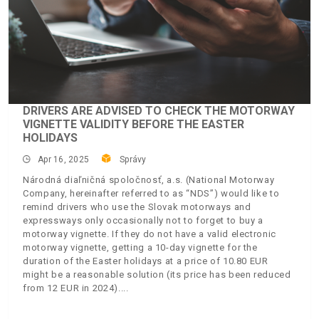
DRIVERS ARE ADVISED TO CHECK THE MOTORWAY
VIGNETTE VALIDITY BEFORE THE EASTER
HOLIDAYS
Apr 16, 2025
Správy
Národná diaľničná spoločnosť, a.s. (National Motorway
Company, hereinafter referred to as “NDS”) would like to
remind drivers who use the Slovak motorways and
expressways only occasionally not to forget to buy a
motorway vignette. If they do not have a valid electronic
motorway vignette, getting a 10-day vignette for the
duration of the Easter holidays at a price of 10.80 EUR
might be a reasonable solution (its price has been reduced
from 12 EUR in 2024).