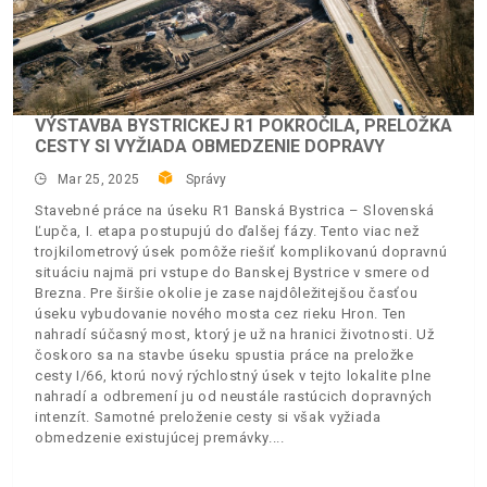
VÝSTAVBA BYSTRICKEJ R1 POKROČILA, PRELOŽKA
CESTY SI VYŽIADA OBMEDZENIE DOPRAVY
Mar 25, 2025
Správy
Stavebné práce na úseku R1 Banská Bystrica – Slovenská
Ľupča, I. etapa postupujú do ďalšej fázy. Tento viac než
trojkilometrový úsek pomôže riešiť komplikovanú dopravnú
situáciu najmä pri vstupe do Banskej Bystrice v smere od
Brezna. Pre širšie okolie je zase najdôležitejšou časťou
úseku vybudovanie nového mosta cez rieku Hron. Ten
nahradí súčasný most, ktorý je už na hranici životnosti. Už
čoskoro sa na stavbe úseku spustia práce na preložke
cesty I/66, ktorú nový rýchlostný úsek v tejto lokalite plne
nahradí a odbremení ju od neustále rastúcich dopravných
intenzít. Samotné preloženie cesty si však vyžiada
obmedzenie existujúcej premávky.