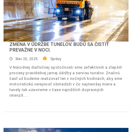
ZMENA V ÚDRŽBE TUNELOV. BUDÚ SA ČISTIŤ
PREVAŽNE V NOCI.
Mar 20, 2025
Správy
V Národnej diaľničnej spoločnosti sme zefektívnili a zlepšili
procesy pravidelnej jarnej údržby a servisu tunelov. Značnú
časť už budeme realizovať len v nočných hodinách, aby sme
motoristickú verejnosť obmedzili v čo najmenšej miere a
tunely tak uzavrieme v čase najnižších dopravných
intenzít.