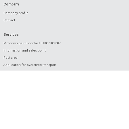
Company
Company profile
Contact
Services
Motorway patrol contact: 0800 100 007
Information and sales point
Rest area
Application for oversized transport
Charging
Electronic vignette
Electronic toll
European Electronic Toll Service
I love Motorway
Mobile application