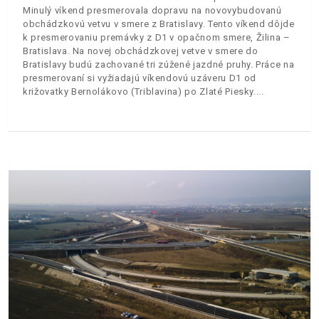
Minulý víkend presmerovala dopravu na novovybudovanú
obchádzkovú vetvu v smere z Bratislavy. Tento víkend dôjde
k presmerovaniu premávky z D1 v opačnom smere, Žilina –
Bratislava. Na novej obchádzkovej vetve v smere do
Bratislavy budú zachované tri zúžené jazdné pruhy. Práce na
presmerovaní si vyžiadajú víkendovú uzáveru D1 od
križovatky Bernolákovo (Triblavina) po Zlaté Piesky.