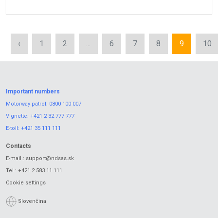
‹
1
2
...
6
7
8
9
10
Important numbers
Motorway patrol:
0800 100 007
Vignette:
+421 2 32 777 777
E-toll:
+421 35 111 111
Contacts
E-mail.:
support@ndsas.sk
Tel.:
+421 2 583 11 111
Cookie settings
Slovenčina