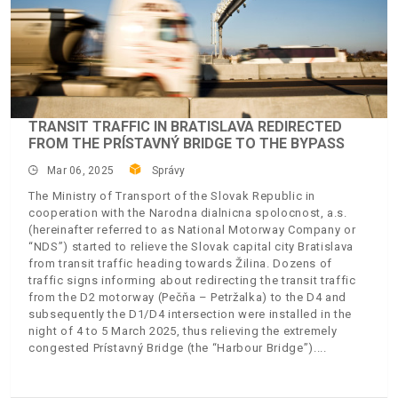
TRANSIT TRAFFIC IN BRATISLAVA REDIRECTED
FROM THE PRÍSTAVNÝ BRIDGE TO THE BYPASS
Mar 06, 2025
Správy
The Ministry of Transport of the Slovak Republic in
cooperation with the Narodna dialnicna spolocnost, a.s.
(hereinafter referred to as National Motorway Company or
“NDS”) started to relieve the Slovak capital city Bratislava
from transit traffic heading towards Žilina. Dozens of
traffic signs informing about redirecting the transit traffic
from the D2 motorway (Pečňa – Petržalka) to the D4 and
subsequently the D1/D4 intersection were installed in the
night of 4 to 5 March 2025, thus relieving the extremely
congested Prístavný Bridge (the “Harbour Bridge”).