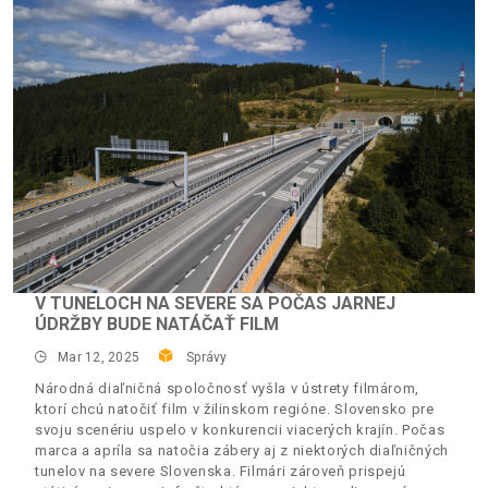
V TUNELOCH NA SEVERE SA POČAS JARNEJ
ÚDRŽBY BUDE NATÁČAŤ FILM
Mar 12, 2025
Správy
Národná diaľničná spoločnosť vyšla v ústrety filmárom,
ktorí chcú natočiť film v žilinskom regióne. Slovensko pre
svoju scenériu uspelo v konkurencii viacerých krajín. Počas
marca a apríla sa natočia zábery aj z niektorých diaľničných
tunelov na severe Slovenska. Filmári zároveň prispejú