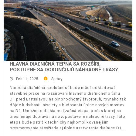
HLAVNÁ DIAĽNIČNÁ TEPNA SA ROZŠÍRI,
POSTUPNE SA DOKONČUJÚ NÁHRADNÉ TRASY
Feb 11, 2025
Správy
Národná diaľničná spoločnosť bude môcť odštartovať
stavebné práce na rozširovaní hlavného diaľničného ťahu
D1 pred Bratislavou na plnohodnotný štvorpruh, rovnako tak
dôjde k dvíhaniu nivelety a budovaniu úplne nových mostov
na D1. Umožní to ďalšia realizačná etapa, počas ktorej sa
presmeruje doprava na novopostavené náhradné trasy. Táto
etapa bude patriť k technicky najkomplikovanejším,
presmerovanie si vyžiada aj úplné uzatvorenie diaľnice D1.