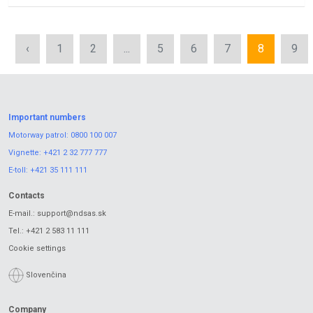
‹
1
2
...
5
6
7
8
9
Important numbers
Motorway patrol:
0800 100 007
Vignette:
+421 2 32 777 777
E-toll:
+421 35 111 111
Contacts
E-mail.:
support@ndsas.sk
Tel.:
+421 2 583 11 111
Cookie settings
Slovenčina
Company