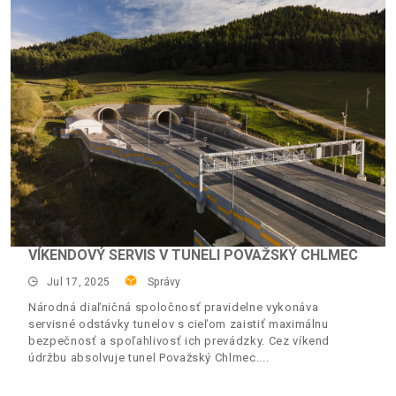
VÍKENDOVÝ SERVIS V TUNELI POVAŽSKÝ CHLMEC
Jul 17, 2025
Správy
Národná diaľničná spoločnosť pravidelne vykonáva
servisné odstávky tunelov s cieľom zaistiť maximálnu
bezpečnosť a spoľahlivosť ich prevádzky. Cez víkend
údržbu absolvuje tunel Považský Chlmec.