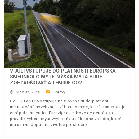
V JÚLI VSTUPUJE DO PLATNOSTI EURÓPSKA
SMERNICA O MÝTE. VÝŠKA MÝTA BUDE
ZOHĽADŇOVAŤ AJ EMISIE CO2
May 07, 2025
Správy
Od 1. júla 2025 vstupuje na Slovensku do platnosti
minuloročná novelizácia zákona o mýte, ktorá transponuje
európsku smernicu Eurovignette. Nové celoeurópske
pravidlá výberu mýta zvýhodňujú nákladné vozidlá, ktoré
majú nižší dopad na životné prostredie.