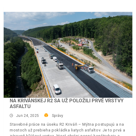
NA KRIVÁNSKEJ R2 SA UŽ POLOŽILI PRVÉ VRSTVY
ASFALTU
Jun 24, 2025
Správy
Stavebné práce na úseku R2 Kriváň – Mýtna postupujú a na
mostoch už prebieha pokládka liatych asfaltov. Je to prvá a
zároveň kľúčová vrstva, ktorá chráni nosnú konštrukciu a