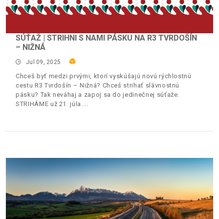
SÚŤAŽ | STRIHNI S NAMI PÁSKU NA R3 TVRDOŠÍN
– NIŽNÁ
Jul 09, 2025
Chceš byť medzi prvými, ktorí vyskúšajú novú rýchlostnú
cestu R3 Tvrdošín – Nižná? Chceš strihať slávnostnú
pásku? Tak neváhaj a zapoj sa do jedinečnej súťaže.
STRIHÁME už 21. júla.