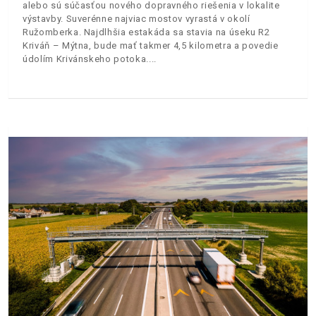
alebo sú súčasťou nového dopravného riešenia v lokalite
výstavby. Suverénne najviac mostov vyrastá v okolí
Ružomberka. Najdlhšia estakáda sa stavia na úseku R2
Kriváň – Mýtna, bude mať takmer 4,5 kilometra a povedie
údolím Krivánskeho potoka.