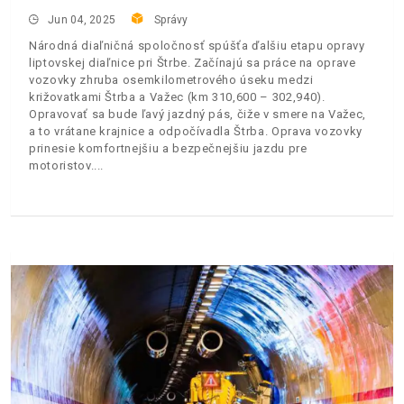
Jun 04, 2025
Správy
Národná diaľničná spoločnosť spúšťa ďalšiu etapu opravy
liptovskej diaľnice pri Štrbe. Začínajú sa práce na oprave
vozovky zhruba osemkilometrového úseku medzi
križovatkami Štrba a Važec (km 310,600 – 302,940).
Opravovať sa bude ľavý jazdný pás, čiže v smere na Važec,
a to vrátane krajnice a odpočívadla Štrba. Oprava vozovky
prinesie komfortnejšiu a bezpečnejšiu jazdu pre
motoristov.