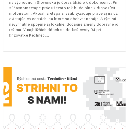
na východnom Slovensku je čoraz bližšie k dokončeniu. Pri
súčasnom tempe prác už tento rok bude plne k dispozícii
motoristom. Aktuálna etapa si však vyžaduje práce aj na už
existujúcich cestách, na ktoré sa obchvat napája. S tým sú
nevyhnutne spojené aj lokálne, dočasné zmeny dopravného
režimu. V najbližších dňoch sa dotknú cesty R4 pri
križovatke Kechnec.