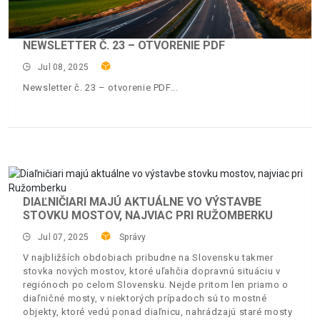
NEWSLETTER Č. 23 – OTVORENIE PDF
Jul 08, 2025
Newsletter č. 23 – otvorenie PDF
DIAĽNIČIARI MAJÚ AKTUÁLNE VO VÝSTAVBE
STOVKU MOSTOV, NAJVIAC PRI RUŽOMBERKU
Jul 07, 2025
Správy
V najbližších obdobiach pribudne na Slovensku takmer
stovka nových mostov, ktoré uľahčia dopravnú situáciu v
regiónoch po celom Slovensku. Nejde pritom len priamo o
diaľničné mosty, v niektorých prípadoch sú to mostné
objekty, ktoré vedú ponad diaľnicu, nahrádzajú staré mosty