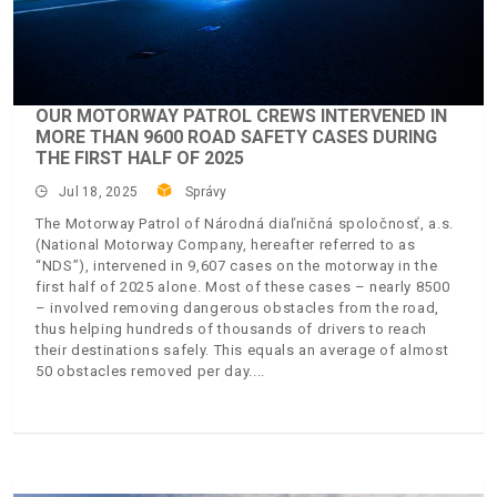
OUR MOTORWAY PATROL CREWS INTERVENED IN
MORE THAN 9600 ROAD SAFETY CASES DURING
THE FIRST HALF OF 2025
Jul 18, 2025
Správy
The Motorway Patrol of Národná diaľničná spoločnosť, a.s.
(National Motorway Company, hereafter referred to as
“NDS”), intervened in 9,607 cases on the motorway in the
first half of 2025 alone. Most of these cases – nearly 8500
– involved removing dangerous obstacles from the road,
thus helping hundreds of thousands of drivers to reach
their destinations safely. This equals an average of almost
50 obstacles removed per day.