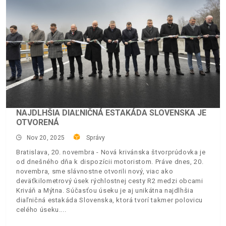
NAJDLHŠIA DIAĽNIČNÁ ESTAKÁDA SLOVENSKA JE
OTVORENÁ
Nov 20, 2025
Správy
Bratislava, 20. novembra - Nová krivánska štvorprúdovka je
od dnešného dňa k dispozícii motoristom. Práve dnes, 20.
novembra, sme slávnostne otvorili nový, viac ako
deväťkilometrový úsek rýchlostnej cesty R2 medzi obcami
Kriváň a Mýtna. Súčasťou úseku je aj unikátna najdlhšia
diaľničná estakáda Slovenska, ktorá tvorí takmer polovicu
celého úseku.