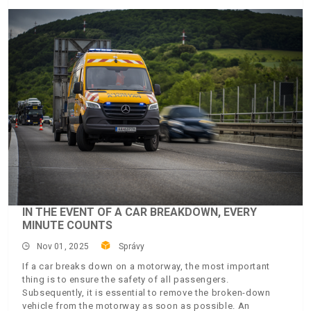
IN THE EVENT OF A CAR BREAKDOWN, EVERY
MINUTE COUNTS
Nov 01, 2025
Správy
If a car breaks down on a motorway, the most important
thing is to ensure the safety of all passengers.
Subsequently, it is essential to remove the broken-down
vehicle from the motorway as soon as possible. An