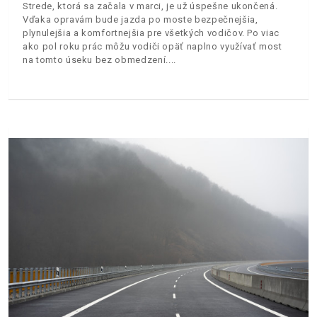
Strede, ktorá sa začala v marci, je už úspešne ukončená.
Vďaka opravám bude jazda po moste bezpečnejšia,
plynulejšia a komfortnejšia pre všetkých vodičov. Po viac
ako pol roku prác môžu vodiči opäť naplno využívať most
na tomto úseku bez obmedzení.