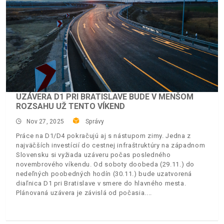
UZÁVERA D1 PRI BRATISLAVE BUDE V MENŠOM
ROZSAHU UŽ TENTO VÍKEND
Nov 27, 2025
Správy
Práce na D1/D4 pokračujú aj s nástupom zimy. Jedna z
najväčších investícií do cestnej infraštruktúry na západnom
Slovensku si vyžiada uzáveru počas posledného
novembrového víkendu. Od soboty doobeda (29.11.) do
nedeľných poobedných hodín (30.11.) bude uzatvorená
diaľnica D1 pri Bratislave v smere do hlavného mesta.
Plánovaná uzávera je závislá od počasia.