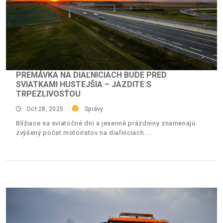
PREMÁVKA NA DIAĽNICIACH BUDE PRED
SVIATKAMI HUSTEJŠIA – JAZDITE S
TRPEZLIVOSŤOU
Oct 28, 2025
Správy
Blížiace sa sviatočné dni a jesenné prázdniny znamenajú
zvýšený počet motoristov na diaľniciach.