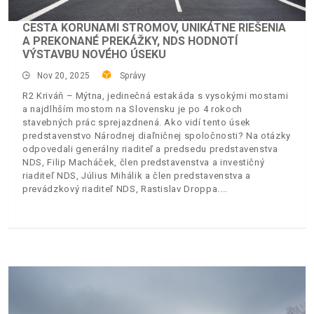
CESTA KORUNAMI STROMOV, UNIKÁTNE RIEŠENIA
A PREKONANÉ PREKÁŽKY, NDS HODNOTÍ
VÝSTAVBU NOVÉHO ÚSEKU
Nov 20, 2025
Správy
R2 Kriváň – Mýtna, jedinečná estakáda s vysokými mostami
a najdlhším mostom na Slovensku je po 4 rokoch
stavebných prác sprejazdnená. Ako vidí tento úsek
predstavenstvo Národnej diaľničnej spoločnosti? Na otázky
odpovedali generálny riaditeľ a predsedu predstavenstva
NDS, Filip Macháček, člen predstavenstva a investičný
riaditeľ NDS, Július Mihálik a člen predstavenstva a
prevádzkový riaditeľ NDS, Rastislav Droppa.