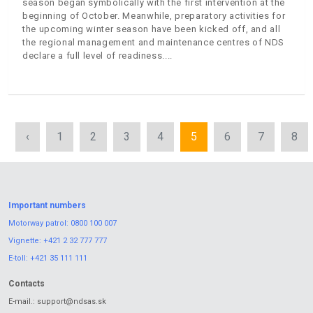
season began symbolically with the first intervention at the
beginning of October. Meanwhile, preparatory activities for
the upcoming winter season have been kicked off, and all
the regional management and maintenance centres of NDS
declare a full level of readiness.
‹
1
2
3
4
5
6
7
8
Important numbers
Motorway patrol:
0800 100 007
Vignette:
+421 2 32 777 777
E-toll:
+421 35 111 111
Contacts
E-mail.:
support@ndsas.sk