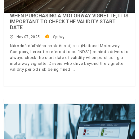
WHEN PURCHASING A MOTORWAY VIGNETTE, IT IS
IMPORTANT TO CHECK THE VALIDITY START
DATE
Nov 07, 2025
Správy
Národná diaľničná spoločnosť, a.s. (National Motorway
Company, hereafter referred to as “NDS”) reminds drivers to
always check the start date of validity when purchasing a
motorway vignette. Drivers who drive beyond the vignette
validity period risk being fined.