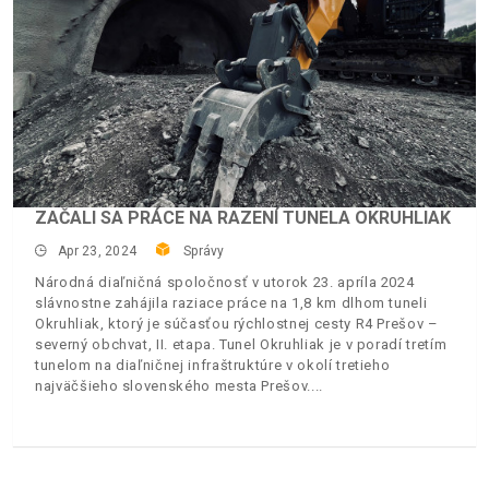
ZAČALI SA PRÁCE NA RAZENÍ TUNELA OKRUHLIAK
Apr 23, 2024
Správy
Národná diaľničná spoločnosť v utorok 23. apríla 2024
slávnostne zahájila raziace práce na 1,8 km dlhom tuneli
Okruhliak, ktorý je súčasťou rýchlostnej cesty R4 Prešov –
severný obchvat, II. etapa. Tunel Okruhliak je v poradí tretím
tunelom na diaľničnej infraštruktúre v okolí tretieho
najväčšieho slovenského mesta Prešov.