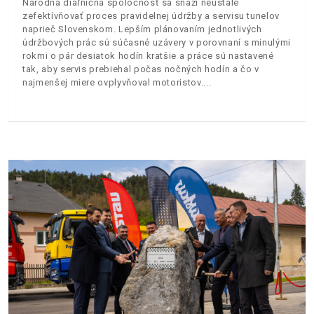
Národná diaľničná spoločnosť sa snaží neustále
zefektívňovať proces pravidelnej údržby a servisu tunelov
naprieč Slovenskom. Lepším plánovaním jednotlivých
údržbových prác sú súčasné uzávery v porovnaní s minulými
rokmi o pár desiatok hodín kratšie a práce sú nastavené
tak, aby servis prebiehal počas nočných hodín a čo v
najmenšej miere ovplyvňoval motoristov.