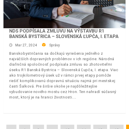
NDS PODPÍSALA ZMLUVU NA VÝSTAVBU R1
BANSKÁ BYSTRICA – SLOVENSKÁ ĽUPČA, I. ETAPA
Mar 27, 2024
Správy
Banskobystričania sa dočkajú vyriešenia jedného z
najväčších dopravných problémov v ich regióne. Národná
diaľničná spoločnosť podpísala zmluvu so zhotoviteľmi
úseku R1 Banská Bystrica – Slovenská Ľupča, I. etapa. Viac
ako trojkilometrový úsek už v rámci prvej etapy pomôže
riešiť komplikovanú dopravnú situáciu najmä pri mestskej
časti Šalková. Pre širšie okolie je najdôležitejšie
vybudovanie nového mostu cez Hron. Ten nahradí súčasný
most, ktorý je na hranici životnosti.