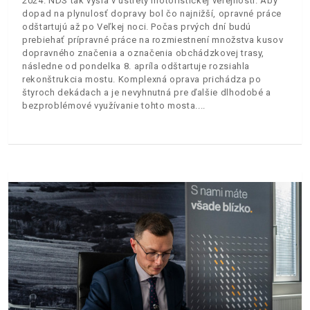
2024. NDS tak vyšla v ústrety motoristickej verejnosti. Aby
dopad na plynulosť dopravy bol čo najnižší, opravné práce
odštartujú až po Veľkej noci. Počas prvých dní budú
prebiehať prípravné práce na rozmiestnení množstva kusov
dopravného značenia a označenia obchádzkovej trasy,
následne od pondelka 8. apríla odštartuje rozsiahla
rekonštrukcia mostu. Komplexná oprava prichádza po
štyroch dekádach a je nevyhnutná pre ďalšie dlhodobé a
bezproblémové využívanie tohto mosta.