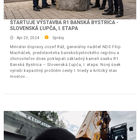
ŠTARTUJE VÝSTAVBA R1 BANSKÁ BYSTRICA -
SLOVENSKÁ ĽUPČA, I. ETAPA
Apr 23, 2024
Správy
Minister dopravy Jozef Ráž, generálny riaditeľ NDS Filip
Macháček, predstavitelia banskobystrického regiónu a
zhotoviteľov dnes poklepali základný kameň úseku R1
Banská Bystrica – Slovenská Ľupča, I. etapa. Nový úsek
vyrieši kapacitný problém cesty I. triedy a kritický stav
mostov.