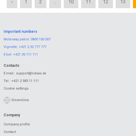
‹
1
2
...
10
11
12
13
Important numbers
Motorway patrol:
0800 100 007
Vignette:
+421 2 32 777 777
E-toll:
+421 35 111 111
Contacts
E-mail.:
support@ndsas.sk
Tel.:
+421 2 583 11 111
Cookie settings
Slovenčina
Company
Company profile
Contact