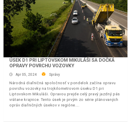
ÚSEK D1 PRI LIPTOVSKOM MIKULÁŠI SA DOČKÁ
OPRAVY POVRCHU VOZOVKY
Apr 05, 2024
Správy
Národná diaľničná spoločnosť v pondelok začína opravu
povrchu vozovky na trojkilometrovom úseku D1 pri
Liptovskom Mikuláši. Opravou prejde celý pravý jazdný pás
vrátane krajnice. Tento úsek je prvým zo série plánovaných
opráv diaľničných úsekov v regióne.