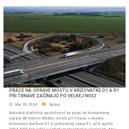
PRÁCE NA OPRAVE MOSTU V KRIŽOVATKE D1 A R1
PRI TRNAVE ZAČÍNAJÚ PO VEĽKEJ NOCI
Mar 28, 2024
Správy
Národná diaľničná spoločnosť sa pustí do komplexnej
opravy 80 metrov dlhého mostu pri Trnave, v mieste
križovania diaľnice D1 a rýchlostnej cesty R1, až 6. apríla