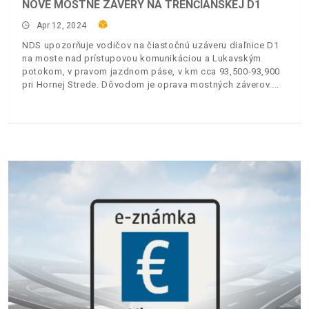
NOVÉ MOSTNÉ ZÁVERY NA TRENČIANSKEJ D1
Apr 12, 2024
NDS upozorňuje vodičov na čiastočnú uzáveru diaľnice D1
na moste nad prístupovou komunikáciou a Lukavským
potokom, v pravom jazdnom páse, v km cca 93,500-93,900
pri Hornej Strede. Dôvodom je oprava mostných záverov.