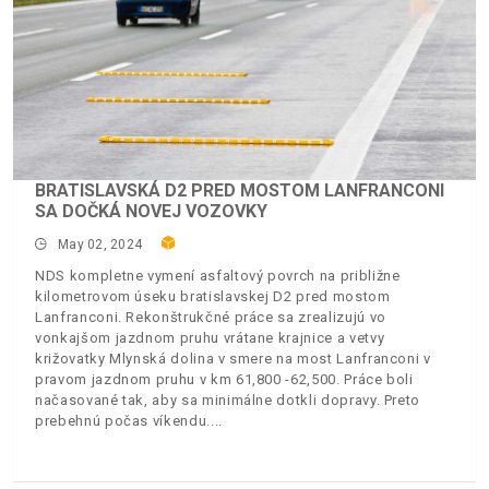
BRATISLAVSKÁ D2 PRED MOSTOM LANFRANCONI
SA DOČKÁ NOVEJ VOZOVKY
May 02, 2024
NDS kompletne vymení asfaltový povrch na približne
kilometrovom úseku bratislavskej D2 pred mostom
Lanfranconi. Rekonštrukčné práce sa zrealizujú vo
vonkajšom jazdnom pruhu vrátane krajnice a vetvy
križovatky Mlynská dolina v smere na most Lanfranconi v
pravom jazdnom pruhu v km 61,800 -62,500. Práce boli
načasované tak, aby sa minimálne dotkli dopravy. Preto
prebehnú počas víkendu.