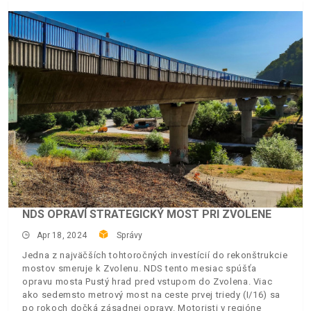
NDS OPRAVÍ STRATEGICKÝ MOST PRI ZVOLENE
Apr 18, 2024
Správy
Jedna z najväčších tohtoročných investícií do rekonštrukcie
mostov smeruje k Zvolenu. NDS tento mesiac spúšťa
opravu mosta Pustý hrad pred vstupom do Zvolena. Viac
ako sedemsto metrový most na ceste prvej triedy (I/16) sa
po rokoch dočká zásadnej opravy. Motoristi v regióne