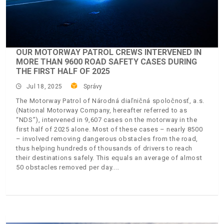
OUR MOTORWAY PATROL CREWS INTERVENED IN
MORE THAN 9600 ROAD SAFETY CASES DURING
THE FIRST HALF OF 2025
Jul 18, 2025
Správy
The Motorway Patrol of Národná diaľničná spoločnosť, a.s.
(National Motorway Company, hereafter referred to as
“NDS”), intervened in 9,607 cases on the motorway in the
first half of 2025 alone. Most of these cases – nearly 8500
– involved removing dangerous obstacles from the road,
thus helping hundreds of thousands of drivers to reach
their destinations safely. This equals an average of almost
50 obstacles removed per day.