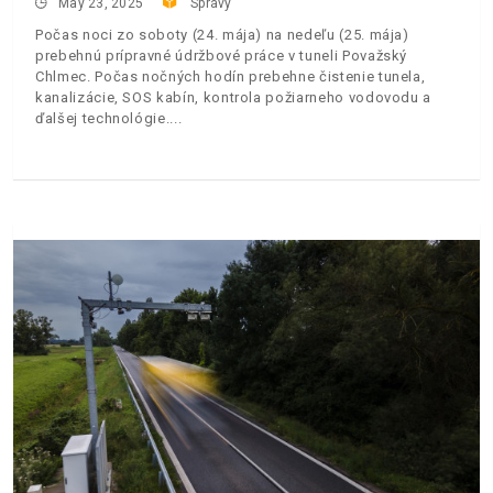
May 23, 2025
Správy
Počas noci zo soboty (24. mája) na nedeľu (25. mája)
prebehnú prípravné údržbové práce v tuneli Považský
Chlmec. Počas nočných hodín prebehne čistenie tunela,
kanalizácie, SOS kabín, kontrola požiarneho vodovodu a
ďalšej technológie.