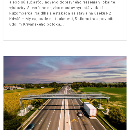
alebo sú súčasťou nového dopravného riešenia v lokalite
výstavby. Suverénne najviac mostov vyrastá v okolí
Ružomberka. Najdlhšia estakáda sa stavia na úseku R2
Kriváň – Mýtna, bude mať takmer 4,5 kilometra a povedie
údolím Krivánskeho potoka.