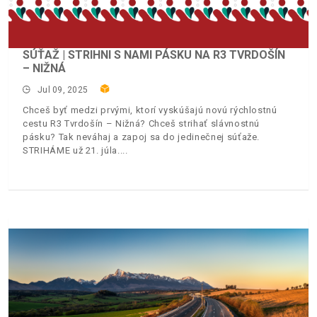
SÚŤAŽ | STRIHNI S NAMI PÁSKU NA R3 TVRDOŠÍN
– NIŽNÁ
Jul 09, 2025
Chceš byť medzi prvými, ktorí vyskúšajú novú rýchlostnú
cestu R3 Tvrdošín – Nižná? Chceš strihať slávnostnú
pásku? Tak neváhaj a zapoj sa do jedinečnej súťaže.
STRIHÁME už 21. júla.