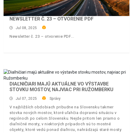
NEWSLETTER Č. 23 – OTVORENIE PDF
Jul 08, 2025
Newsletter č. 23 – otvorenie PDF
DIAĽNIČIARI MAJÚ AKTUÁLNE VO VÝSTAVBE
STOVKU MOSTOV, NAJVIAC PRI RUŽOMBERKU
Jul 07, 2025
Správy
V najbližších obdobiach pribudne na Slovensku takmer
stovka nových mostov, ktoré uľahčia dopravnú situáciu v
regiónoch po celom Slovensku. Nejde pritom len priamo o
diaľničné mosty, v niektorých prípadoch sú to mostné
objekty, ktoré vedú ponad diaľnicu, nahrádzajú staré mosty