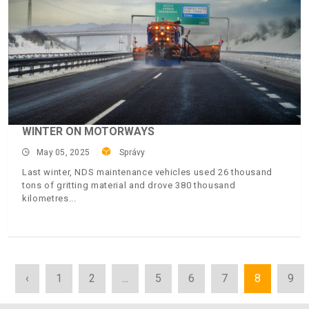
WINTER ON MOTORWAYS
May 05, 2025
Správy
Last winter, NDS maintenance vehicles used 26 thousand
tons of gritting material and drove 380 thousand
kilometres
‹
1
2
...
5
6
7
8
9