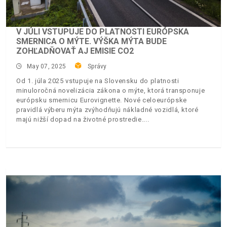
V JÚLI VSTUPUJE DO PLATNOSTI EURÓPSKA
SMERNICA O MÝTE. VÝŠKA MÝTA BUDE
ZOHĽADŇOVAŤ AJ EMISIE CO2
May 07, 2025
Správy
Od 1. júla 2025 vstupuje na Slovensku do platnosti
minuloročná novelizácia zákona o mýte, ktorá transponuje
európsku smernicu Eurovignette. Nové celoeurópske
pravidlá výberu mýta zvýhodňujú nákladné vozidlá, ktoré
majú nižší dopad na životné prostredie.