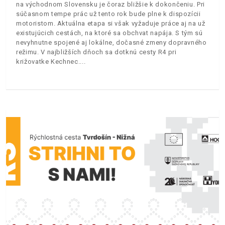
na východnom Slovensku je čoraz bližšie k dokončeniu. Pri
súčasnom tempe prác už tento rok bude plne k dispozícii
motoristom. Aktuálna etapa si však vyžaduje práce aj na už
existujúcich cestách, na ktoré sa obchvat napája. S tým sú
nevyhnutne spojené aj lokálne, dočasné zmeny dopravného
režimu. V najbližších dňoch sa dotknú cesty R4 pri
križovatke Kechnec.