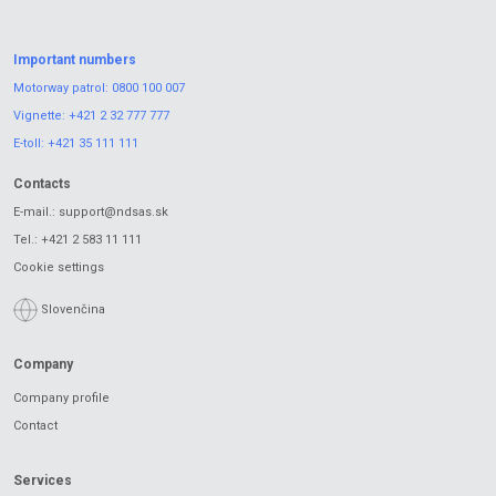
Important numbers
Motorway patrol:
0800 100 007
Vignette:
+421 2 32 777 777
E-toll:
+421 35 111 111
Contacts
E-mail.:
support@ndsas.sk
Tel.:
+421 2 583 11 111
Cookie settings
Slovenčina
Company
Company profile
Contact
Services