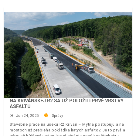
NA KRIVÁNSKEJ R2 SA UŽ POLOŽILI PRVÉ VRSTVY
ASFALTU
Jun 24, 2025
Správy
Stavebné práce na úseku R2 Kriváň – Mýtna postupujú a na
mostoch už prebieha pokládka liatych asfaltov. Je to prvá a
zároveň kľúčová vrstva, ktorá chráni nosnú konštrukciu a