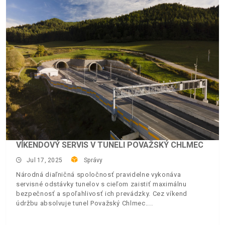
VÍKENDOVÝ SERVIS V TUNELI POVAŽSKÝ CHLMEC
Jul 17, 2025
Správy
Národná diaľničná spoločnosť pravidelne vykonáva
servisné odstávky tunelov s cieľom zaistiť maximálnu
bezpečnosť a spoľahlivosť ich prevádzky. Cez víkend
údržbu absolvuje tunel Považský Chlmec.