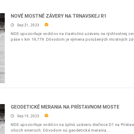
NOVÉ MOSTNÉ ZÁVERY NA TRNAVSKEJ R1
Sep 21, 2023
NDS upozorňuje vodičov na čiastočnú uzáveru na rýchlostnej c
páse v km 19,779. Dôvodom je výmena porušených mostných záv
GEODETICKÉ MERANIA NA PRÍSTAVNOM MOSTE
Sep 19, 2023
NDS upozorňuje vodičov na úplnú uzáveru diaľnice D1 na Prísta
oboch smeroch. Dôvodom sú geodetické merania.