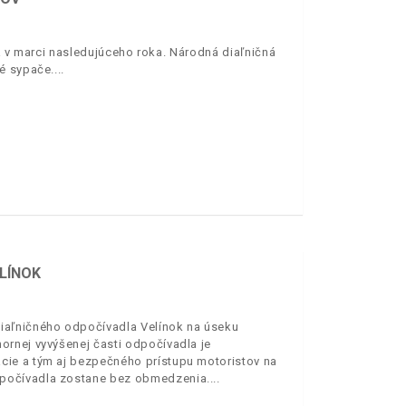
sa v marci nasledujúceho roka. Národná diaľničná
vé sypače.
LÍNOK
iaľničného odpočívadla Velínok na úseku
ornej vyvýšenej časti odpočívadla je
cie a tým aj bezpečného prístupu motoristov na
dpočívadla zostane bez obmedzenia.