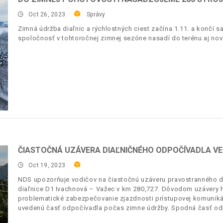
Oct 26, 2023
Správy
Zimná údržba diaľnic a rýchlostných ciest začína 1.11. a končí 
spoločnosť v tohtoročnej zimnej sezóne nasadí do terénu aj no
ČIASTOČNÁ UZÁVERA DIAĽNIČNÉHO ODPOČÍVADLA VE
Oct 19, 2023
NDS upozorňuje vodičov na čiastočnú uzáveru pravostranného d
diaľnice D1 Ivachnová – Važec v km 280,727. Dôvodom uzávery h
problematické zabezpečovanie zjazdnosti prístupovej komuniká
uvedenú časť odpočívadla počas zimne údržby. Spodná časť o