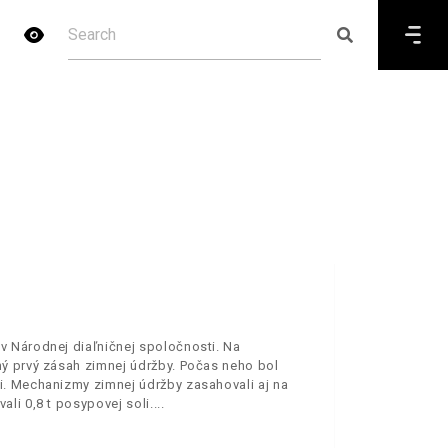
v Národnej diaľničnej spoločnosti. Na
ý prvý zásah zimnej údržby. Počas neho bol
i. Mechanizmy zimnej údržby zasahovali aj na
li 0,8 t posypovej soli.