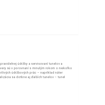
 pravidelnej údržby a servisovaní tunelov a
ávery sú v porovnaní s minulým rokom o niekoľko
tlivých údržbových prác – napríklad náter
lizácia sa dotkne aj ďalších tunelov – tunel