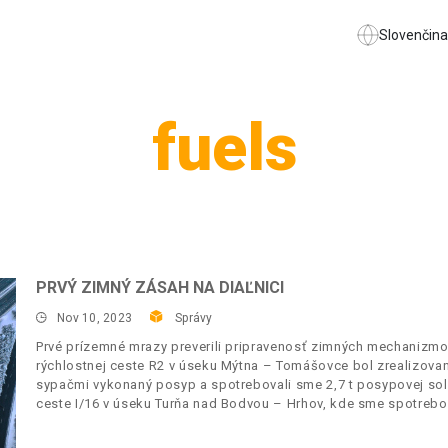
Slovenčina
fuels
PRVÝ ZIMNÝ ZÁSAH NA DIAĽNICI
Nov 10, 2023
Správy
Prvé prízemné mrazy preverili pripravenosť zimných mechanizmo
rýchlostnej ceste R2 v úseku Mýtna – Tomášovce bol zrealizovan
sypačmi vykonaný posyp a spotrebovali sme 2,7 t posypovej sol
ceste I/16 v úseku Turňa nad Bodvou – Hrhov, kde sme spotrebova