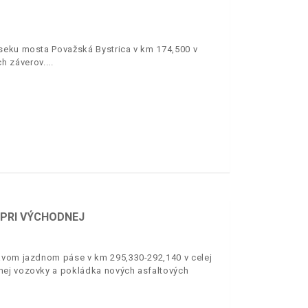
úseku mosta Považská Bystrica v km 174,500 v
h záverov.
 PRI VÝCHODNEJ
ľavom jazdnom páse v km 295,330-292,140 v celej
nej vozovky a pokládka nových asfaltových