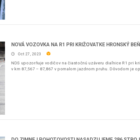
NOVÁ VOZOVKA NA R1 PRI KRIŽOVATKE HRONSKÝ BEŇ
Oct 27, 2023
NDS upozorňuje vodičov na čiastočnú uzáveru diaľnice R1 pri k
v km 87,567 – 87,867 v pomalom jazdnom pruhu. Dôvodom je op
DO ZIMNEJ POHOTOVOSTI NASADZUJEME 286 STRO