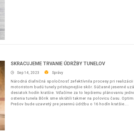
SKRACUJEME TRVANIE ÚDRŽBY TUNELOV
Sep 14, 2023
Správy
Národná diaľničná spoločnosť zefektívnila procesy pri realizácii
motoristom budú tunely prístupnejšie skôr. Súčasné jesenné uz
desiatok hodín kratšie. Vďačíme za to lepšiemu plánovaniu jedno
ostenia tunela Bôrik sme skrátili takmer na polovicu času. Optima
Prešov bude uzavretý pre jesennú údržbu o 16 hodín kratšie.