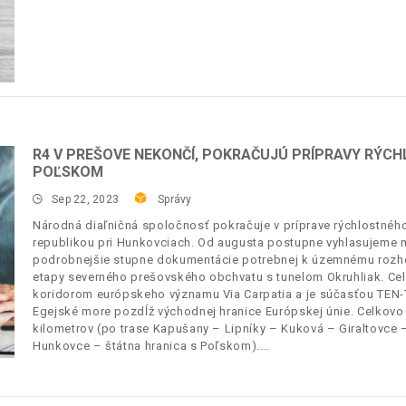
R4 V PREŠOVE NEKONČÍ, POKRAČUJÚ PRÍPRAVY RÝCH
POĽSKOM
Sep 22, 2023
Správy
Národná diaľničná spoločnosť pokračuje v príprave rýchlostnéh
republikou pri Hunkovciach. Od augusta postupne vyhlasujeme na
podrobnejšie stupne dokumentácie potrebnej k územnému rozho
etapy severného prešovského obchvatu s tunelom Okruhliak. Cel
koridorom európskeho významu Via Carpatia a je súčasťou TEN-T 
Egejské more pozdĺž východnej hranice Európskej únie. Celkovo 
kilometrov (po trase Kapušany – Lipníky – Kuková – Giraltovc
Hunkovce – štátna hranica s Poľskom).