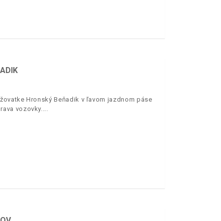
ADIK
rižovatke Hronský Beňadik v ľavom jazdnom páse
rava vozovky.
JOV