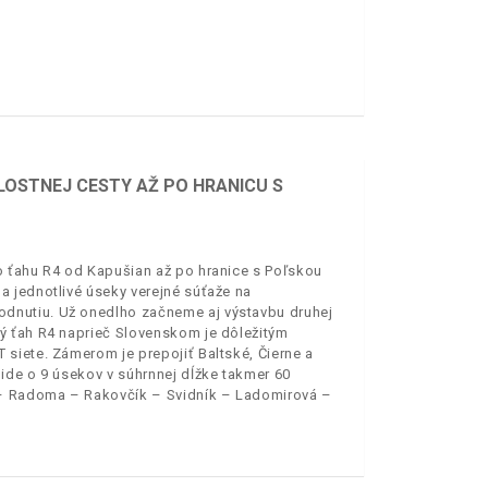
LOSTNEJ CESTY AŽ PO HRANICU S
o ťahu R4 od Kapušian až po hranice s Poľskou
 jednotlivé úseky verejné súťaže na
dnutiu. Už onedlho začneme aj výstavbu druhej
ý ťah R4 naprieč Slovenskom je dôležitým
siete. Zámerom je prepojiť Baltské, Čierne a
ide o 9 úsekov v súhrnnej dĺžke takmer 60
e – Radoma – Rakovčík – Svidník – Ladomirová –