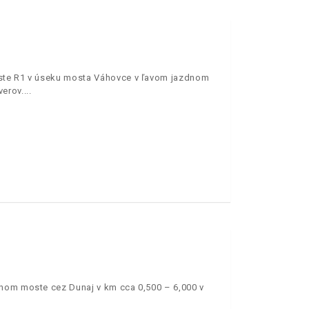
este R1 v úseku mosta Váhovce v ľavom jazdnom
erov.
vnom moste cez Dunaj v km cca 0,500 – 6,000 v