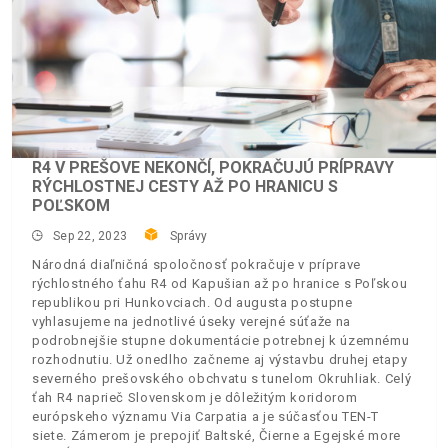
R4 V PREŠOVE NEKONČÍ, POKRAČUJÚ PRÍPRAVY
RÝCHLOSTNEJ CESTY AŽ PO HRANICU S
POĽSKOM
Sep 22, 2023
Správy
Národná diaľničná spoločnosť pokračuje v príprave
rýchlostného ťahu R4 od Kapušian až po hranice s Poľskou
republikou pri Hunkovciach. Od augusta postupne
vyhlasujeme na jednotlivé úseky verejné súťaže na
podrobnejšie stupne dokumentácie potrebnej k územnému
rozhodnutiu. Už onedlho začneme aj výstavbu druhej etapy
severného prešovského obchvatu s tunelom Okruhliak. Celý
ťah R4 naprieč Slovenskom je dôležitým koridorom
európskeho významu Via Carpatia a je súčasťou TEN-T
siete. Zámerom je prepojiť Baltské, Čierne a Egejské more