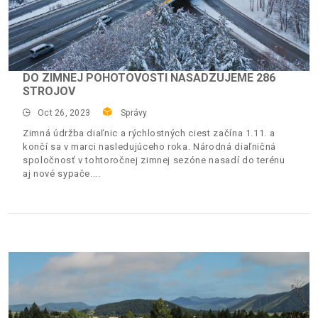
DO ZIMNEJ POHOTOVOSTI NASADZUJEME 286
STROJOV
Oct 26, 2023
Správy
Zimná údržba diaľnic a rýchlostných ciest začína 1.11. a
končí sa v marci nasledujúceho roka. Národná diaľničná
spoločnosť v tohtoročnej zimnej sezóne nasadí do terénu
aj nové sypače.