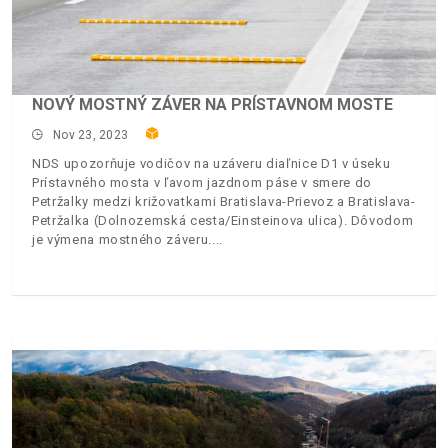
NOVÝ MOSTNÝ ZÁVER NA PRÍSTAVNOM MOSTE
Nov 23, 2023
NDS upozorňuje vodičov na uzáveru diaľnice D1 v úseku
Prístavného mosta v ľavom jazdnom páse v smere do
Petržalky medzi križovatkami Bratislava-Prievoz a Bratislava-
Petržalka (Dolnozemská cesta/Einsteinova ulica). Dôvodom
je výmena mostného záveru.