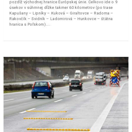
pozdĺž východnej hranice Európskej únie. Celkovo ide o 9
úsekov v súhrnnej dĺžke takmer 60 kilometrov (po trase
Kapušany – Lipníky – Kuková – Giraltovce – Radoma –
Rakovčík – Svidník – Ladomirová – Hunkovce – štátna
hranica s Poľskom).