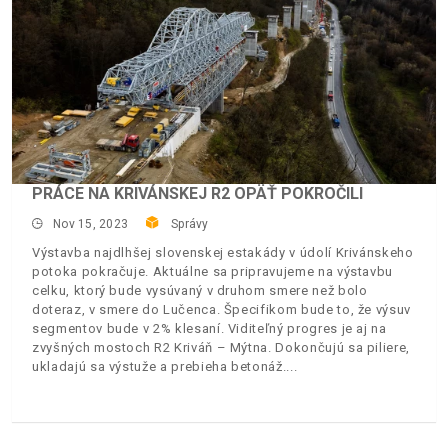
PRÁCE NA KRIVÁNSKEJ R2 OPÄŤ POKROČILI
Nov 15, 2023
Správy
Výstavba najdlhšej slovenskej estakády v údolí Krivánskeho
potoka pokračuje. Aktuálne sa pripravujeme na výstavbu
celku, ktorý bude vysúvaný v druhom smere než bolo
doteraz, v smere do Lučenca. Špecifikom bude to, že výsuv
segmentov bude v 2% klesaní. Viditeľný progres je aj na
zvyšných mostoch R2 Kriváň – Mýtna. Dokončujú sa piliere,
ukladajú sa výstuže a prebieha betonáž.