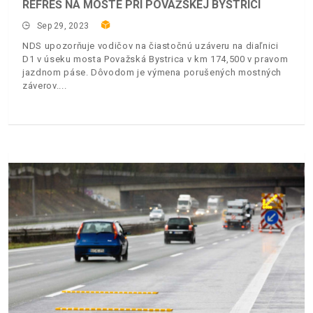
REFREŠ NA MOSTE PRI POVAŽSKEJ BYSTRICI
Sep 29, 2023
NDS upozorňuje vodičov na čiastočnú uzáveru na diaľnici
D1 v úseku mosta Považská Bystrica v km 174,500 v pravom
jazdnom páse. Dôvodom je výmena porušených mostných
záverov.