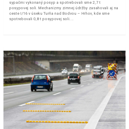
sypačmi vykonaný posyp a spotrebovali sme 2,7 t
posypovej soli. Mechanizmy zimnej údržby zasahovali aj na
ceste I/16 v úseku Turňa nad Bodvou – Hrhov, kde sme
spotrebovali 0,8 t posypovej soli.