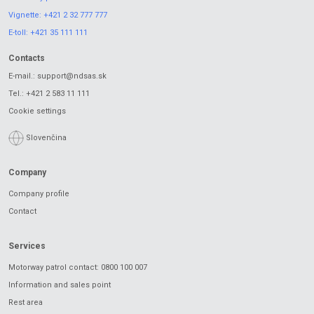
Vignette:
+421 2 32 777 777
E-toll:
+421 35 111 111
Contacts
E-mail.:
support@ndsas.sk
Tel.:
+421 2 583 11 111
Cookie settings
Slovenčina
Company
Company profile
Contact
Services
Motorway patrol contact: 0800 100 007
Information and sales point
Rest area