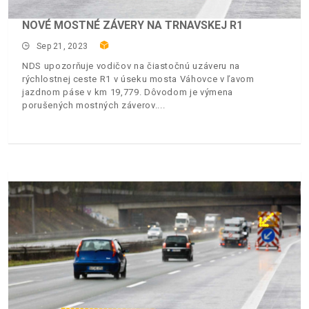
NOVÉ MOSTNÉ ZÁVERY NA TRNAVSKEJ R1
Sep 21, 2023
NDS upozorňuje vodičov na čiastočnú uzáveru na
rýchlostnej ceste R1 v úseku mosta Váhovce v ľavom
jazdnom páse v km 19,779. Dôvodom je výmena
porušených mostných záverov.