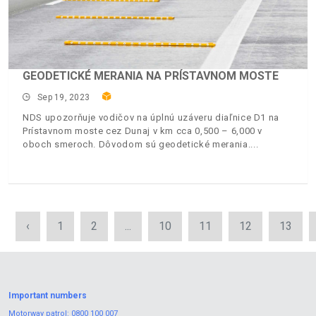
GEODETICKÉ MERANIA NA PRÍSTAVNOM MOSTE
Sep 19, 2023
NDS upozorňuje vodičov na úplnú uzáveru diaľnice D1 na
Prístavnom moste cez Dunaj v km cca 0,500 – 6,000 v
oboch smeroch. Dôvodom sú geodetické merania.
‹
1
2
...
10
11
12
13
Important numbers
Motorway patrol:
0800 100 007