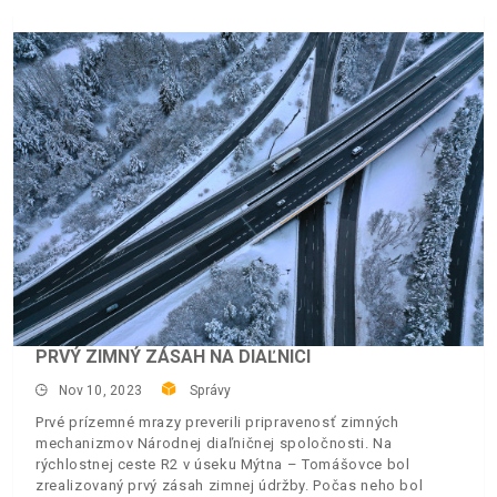
PRVÝ ZIMNÝ ZÁSAH NA DIAĽNICI
Nov 10, 2023
Správy
Prvé prízemné mrazy preverili pripravenosť zimných
mechanizmov Národnej diaľničnej spoločnosti. Na
rýchlostnej ceste R2 v úseku Mýtna – Tomášovce bol
zrealizovaný prvý zásah zimnej údržby. Počas neho bol