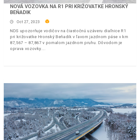
NOVÁ VOZOVKA NA R1 PRI KRIŽOVATKE HRONSKÝ
BEŇADIK
Oct 27, 2023
NDS upozorňuje vodičov na čiastočnú uzáveru diaľnice R1
pri križovatke Hronský Beňadik v ľavom jazdnom páse v km
87,567 – 87,867 v pomalom jazdnom pruhu. Dôvodom je
oprava vozovky.