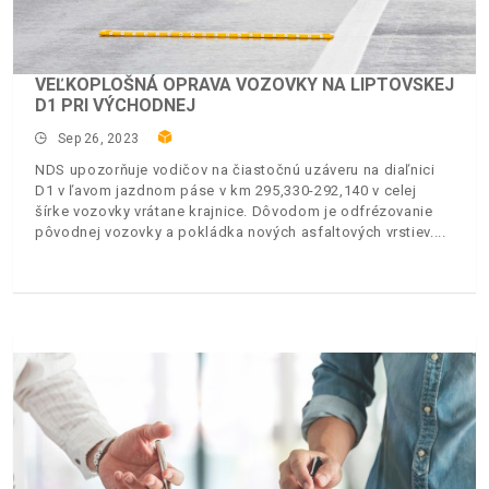
VEĽKOPLOŠNÁ OPRAVA VOZOVKY NA LIPTOVSKEJ
D1 PRI VÝCHODNEJ
Sep 26, 2023
NDS upozorňuje vodičov na čiastočnú uzáveru na diaľnici
D1 v ľavom jazdnom páse v km 295,330-292,140 v celej
šírke vozovky vrátane krajnice. Dôvodom je odfrézovanie
pôvodnej vozovky a pokládka nových asfaltových vrstiev.