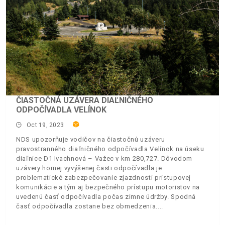
ČIASTOČNÁ UZÁVERA DIAĽNIČNÉHO
ODPOČÍVADLA VELÍNOK
Oct 19, 2023
NDS upozorňuje vodičov na čiastočnú uzáveru
pravostranného diaľničného odpočívadla Velínok na úseku
diaľnice D1 Ivachnová – Važec v km 280,727. Dôvodom
uzávery hornej vyvýšenej časti odpočívadla je
problematické zabezpečovanie zjazdnosti prístupovej
komunikácie a tým aj bezpečného prístupu motoristov na
uvedenú časť odpočívadla počas zimne údržby. Spodná
časť odpočívadla zostane bez obmedzenia.